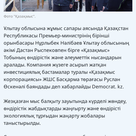
Фото "Қазақмыс".
Ұлытау облысына жұмыс сапары аясында Қазақстан
Республикасы Премьер-министрінің бірінші
орынбасары Нұрлыбек Нәлібаев Ұлытау облысының
әкімі Дастан Рыспековпен бірге «Қазақмыс»
Тобының өндірістік және әлеуметтік нысандарын
аралады. Компания жүзеге асырып жатқан
инвестициялық бастамалар туралы «Қазақмыс
корпорациясы» ЖШС Басқарма төрағасы Руслан
Өскенәлі баяндады деп хабарлайды Democrat. kz.
Жезқазған мыс балқыту зауытында күрделі жөндеу,
өндірістік жабдықтарды жаңғырту және өндірісті
экологиялық тұрғыдан жаңарту жобалары
таныстырылды.