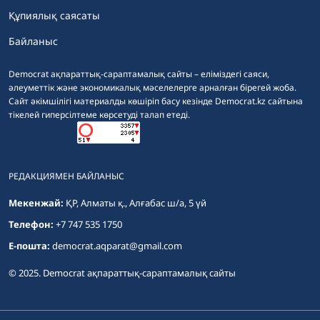
Құпиялық саясаты
Байланыс
Democrat ақпараттық-сараптамалық сайты – еліміздегі саяси,
әлеуметтік және экономикалық мәселелерге арналған бірегей жоба.
Сайт әкімшілігі материалды көшіріп басу кезінде Democrat.kz сайтына
тікелей гиперсілтеме көрсетуді талап етеді.
РЕДАКЦИЯМЕН БАЙЛАНЫС
Мекенжай:
ҚР, Алматы қ., Алғабас ш/а, 5 үй
Телефон:
+7 747 535 1750
E-пошта:
democrat.aqparat@gmail.com
© 2025. Democrat ақпараттық-сараптамалық сайты