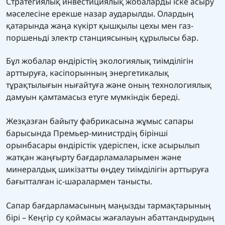
Стратегиялық инвестициялық жобаларды іске асыру
мәселесіне ерекше назар аударылды. Олардың
қатарында жаңа күкірт қышқылы цехы мен газ-
поршеньді электр станциясының құрылысы бар.
Бұл жобалар өндірістің экологиялық тиімділігін
арттыруға, кәсіпорынның энергетикалық
тұрақтылығын нығайтуға және оның технологиялық
дамуын қамтамасыз етуге мүмкіндік береді.
Жезқазған байыту фабрикасына жұмыс сапары
барысында Премьер-министрдің бірінші
орынбасары өндірістік үдеріспен, іске асырылып
жатқан жаңғырту бағдарламаларымен және
минералдық шикізатты өңдеу тиімділігін арттыруға
бағытталған іс-шаралармен танысты.
Сапар бағдарламасының маңызды тармақтарының
бірі – Кеңгір су қоймасы жағалауын абаттандырудың