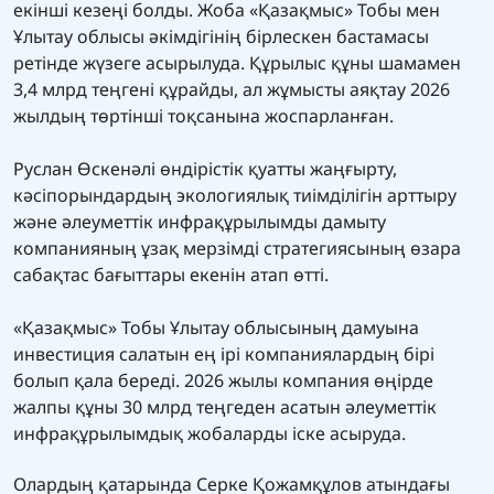
екінші кезеңі болды. Жоба «Қазақмыс» Тобы мен
Ұлытау облысы әкімдігінің бірлескен бастамасы
ретінде жүзеге асырылуда. Құрылыс құны шамамен
3,4 млрд теңгені құрайды, ал жұмысты аяқтау 2026
жылдың төртінші тоқсанына жоспарланған.
Руслан Өскенәлі өндірістік қуатты жаңғырту,
кәсіпорындардың экологиялық тиімділігін арттыру
және әлеуметтік инфрақұрылымды дамыту
компанияның ұзақ мерзімді стратегиясының өзара
сабақтас бағыттары екенін атап өтті.
«Қазақмыс» Тобы Ұлытау облысының дамуына
инвестиция салатын ең ірі компаниялардың бірі
болып қала береді. 2026 жылы компания өңірде
жалпы құны 30 млрд теңгеден асатын әлеуметтік
инфрақұрылымдық жобаларды іске асыруда.
Олардың қатарында Серке Қожамқұлов атындағы