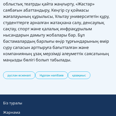
облыстық театрды қайта жаңғырту, «Жастар»
саябағын абаттандыру, Кеңгір су қоймасы
жағалауының құрылысы, Ұлытау университетін құру,
студенттерге арналған жатақхана салу, денсаулық
сақтау, спорт және қалалық инфрақұрылым
нысандарын дамыту жобалары бар. Бұл
бастамалардың барлығы өңір тұрғындарының өмір
сүру сапасын арттыруға бағытталған және
компанияның ұзақ мерзімді әлеуметтік саясатының
маңызды бөлігі болып табылады.
руслан өскенәлі
Нұрлан нәлібаев
қазақмыс
Біз туралы
Жарнама