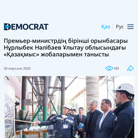
Қаз
Рус
Премьер-министрдің бірінші орынбасары
Нұрлыбек Нәлібаев Ұлытау облысындағы
«Қазақмыс» жобаларымен танысты
30 маусым 2026
185