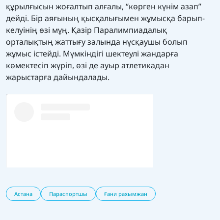
құрылғысын жоғалтып алғалы, “көрген күнім азап”
дейді. Бір аяғының қысқалығымен жұмысқа барып-
келуінің өзі мұң. Қазір Паралимпиадалық
орталықтың жаттығу залында нұсқаушы болып
жұмыс істейді. Мүмкіндігі шектеулі жандарға
көмектесіп жүріп, өзі де ауыр атлетикадан
жарыстарға дайындалады.
Астана
Параспортшы
Ғани рахымжан