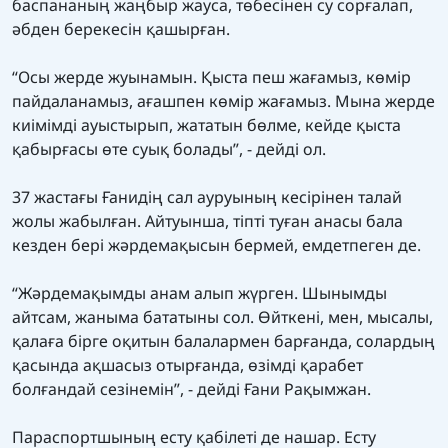
баспананың жаңбыр жауса, төбесінен су сорғалап,
әбден берекесін қашырған.
“Осы жерде жуынамын. Қыста пеш жағамыз, көмір
пайдаланамыз, ағашпен көмір жағамыз. Мына жерде
киімімді ауыстырып, жататын бөлме, кейде қыста
қабырғасы өте суық болады”, - дейді ол.
37 жастағы Ғанидің сал ауруының кесірінен талай
жолы жабылған. Айтуынша, тіпті туған анасы бала
кезден бері жәрдемақысын бермей, емдетпеген де.
“Жәрдемақымды анам алып жүрген. Шынымды
айтсам, жаныма бататыны сол. Өйткені, мен, мысалы,
қалаға бірге оқитын балалармен барғанда, солардың
қасында ақшасыз отырғанда, өзімді қарабет
болғандай сезінемін”, - дейді Ғани Рақымжан.
Параспортшының есту қабілеті де нашар. Есту