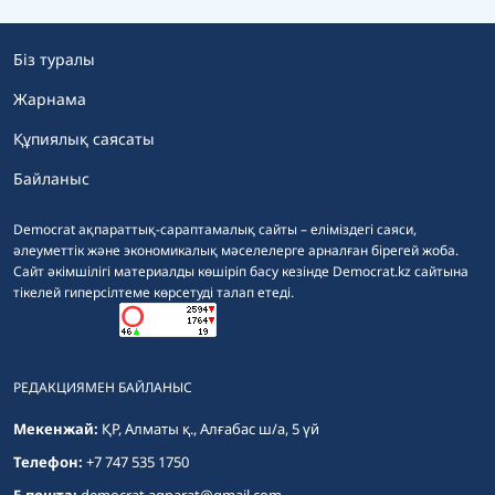
Біз туралы
Жарнама
Құпиялық саясаты
Байланыс
Democrat ақпараттық-сараптамалық сайты – еліміздегі саяси,
әлеуметтік және экономикалық мәселелерге арналған бірегей жоба.
Сайт әкімшілігі материалды көшіріп басу кезінде Democrat.kz сайтына
тікелей гиперсілтеме көрсетуді талап етеді.
РЕДАКЦИЯМЕН БАЙЛАНЫС
Мекенжай:
ҚР, Алматы қ., Алғабас ш/а, 5 үй
Телефон:
+7 747 535 1750
E-пошта:
democrat.aqparat@gmail.com