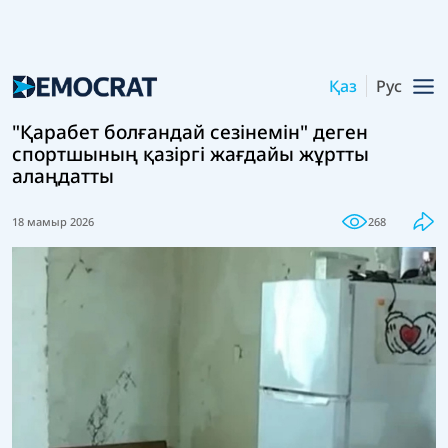
Қаз
Рус
"Қарабет болғандай сезінемін" деген
спортшының қазіргі жағдайы жұртты
алаңдатты
18 мамыр 2026
268