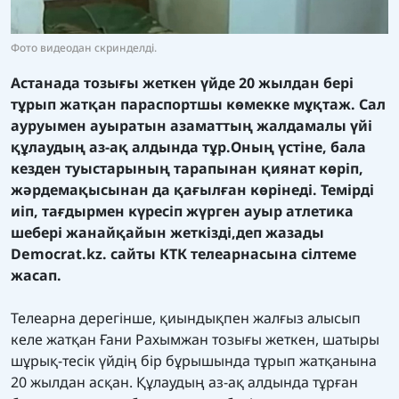
Фото видеодан скринделді.
Астанада тозығы жеткен үйде 20 жылдан бері
тұрып жатқан параспортшы көмекке мұқтаж. Сал
ауруымен ауыратын азаматтың жалдамалы үйі
құлаудың аз-ақ алдында тұр.Оның үстіне, бала
кезден туыстарының тарапынан қиянат көріп,
жәрдемақысынан да қағылған көрінеді. Темірді
иіп, тағдырмен күресіп жүрген ауыр атлетика
шебері жанайқайын жеткізді,деп жазады
Democrat.kz. сайты КТК телеарнасына сілтеме
жасап.
Телеарна дерегінше, қиындықпен жалғыз алысып
келе жатқан Ғани Рахымжан тозығы жеткен, шатыры
шұрық-тесік үйдің бір бұрышында тұрып жатқанына
20 жылдан асқан. Құлаудың аз-ақ алдында тұрған