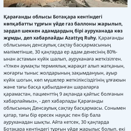
Қарағанды облысы Ботақара кентіндегі
көпқабатты тұрғын үйде газ баллоны жарылып,
зардап шеккен адамдардың бірі ауруханада көз
жұмды, деп хабарлайды Azattyq Ruhy.
Қарағанды
облысының денсаулық сақтау басқармасының
мәліметінше, 30 қаңтарда ер адам денесінің 80%-
ынан астамын күйік шалып, ауруханаға жеткізілген.
«Үлкен аумақты термиялық жарақат алып жатқанын,
жоғарғы тыныс жолдарының зақымдануын, ауыр
күйік шогын, көп мүшелер жеткіліксіздігінің ұлғаюын
және тағы басқа қабылданған шараларға
қарамастан, пациенттің 9 ақпанда қайтыс болғанын
хабарлаймыз», - деп хабарлады Қарағанды
облысының Денсаулық сақтау басқармасы. Сонымен
қатар, тағы бір ересек науқас пен бір бала
ауруханадан шықты. Айта кетсек, 30 қаңтарда
Ботақара кентіндегі тұрғын үйде жарылыс болып, екі