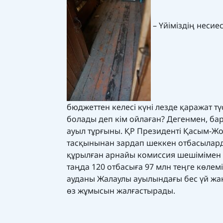
– Үйіміздің несие
бюджеттен келесі күні лезде қаражат т
болады деп кім ойлаған? Дегенмен, б
ауыл тұрғыны. ҚР Президенті Қасым-Ж
тасқынынан зардап шеккен отбасылар
құрылған арнайы комиссия шешімімен б
таңда 120 отбасыға 97 млн теңге көлем
ауданы Жалаулы ауылындағы бес үй жа
өз жұмысын жалғастырады.