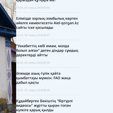
15:30, 06 тамыз 2026
45
Елімізде зорлық-зомбылық көрген
әйелге көмектесетін Aiel-qorgan.kz
сайты іске қосылады
15:10, 06 тамыз 2026
47
"Уахабиттің көбі имам, молда
болып алған" деген діндар сұмдық
деректерді айтты
15:00, 06 тамыз 2026
98
Әлемде азық-түлік қайта
қымбаттауы мүмкін: FAO жаңа
дабыл қақты
14:30, 06 тамыз 2026
39
Құдайберген Бекіштің "біртүрлі
видеосы" жұртты қыран-топан
күлкіге қарық қылды