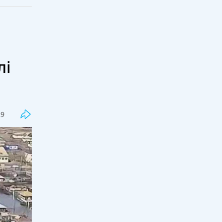
лі
Соңғы
Танымал
Қазақстанда әлеуметтік
қызметкерлер институты дамып
келеді
29
18:00, 06 тамыз 2026
27
Қазақстандық колледж студенттері
халықаралық деңгейде кәсіби
шыңдалуда
17:30, 06 тамыз 2026
29
Мектеп пәндерінің мазмұны
жасанды интеллект бағытында
жаңартылуда