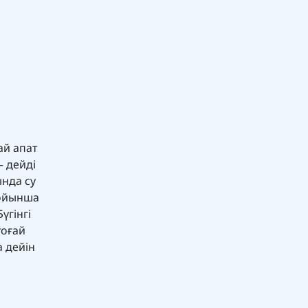
ай апат
 дейді
нда су
бойынша
үгінгі
тоғай
 дейін