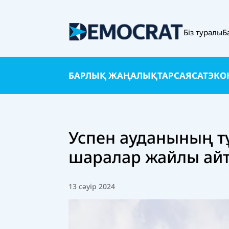
Біз туралы
Б
БАРЛЫҚ ЖАҢАЛЫҚТАР
САЯСАТ
ЭКО
Успен ауданының т
шаралар жайлы айт
13 сәуір 2024