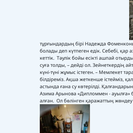
тұрғындардың бірі Надежда Фоменконы
болады деп күтпеген едік. Себебі, қар 
кеттік. Тәулік бойы есікті ашпай отырд
суға толды, – дейді ол. Зейнеткердің 
күні-түні жұмыс істеген. – Мемлекет 
білдіреміз. Ақша жеткенше істейміз, қа
астында ғана су көтерілді. Қалғандар
Азима Арынова «Дипломмен - ауылға» б
алған. Ол бөлінген қаражаттың жөндеу