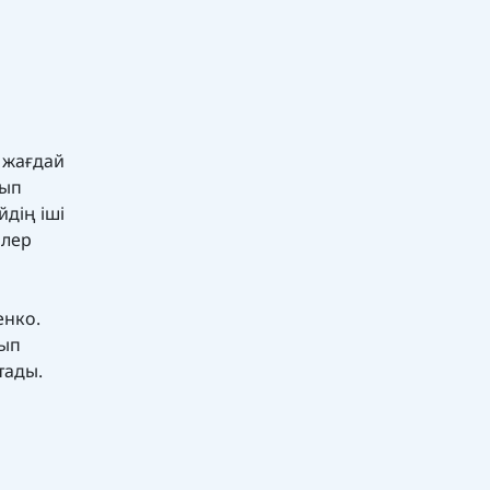
 жағдай
шып
йдің іші
ілер
енко.
тып
тады.