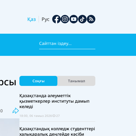
Қаз
Рус
рсы
Соңғы
Танымал
Қазақстанда әлеуметтік
қызметкерлер институты дамып
келеді
20
18:00, 06 тамыз 2026
27
Қазақстандық колледж студенттері
халықаралық деңгейде кәсіби