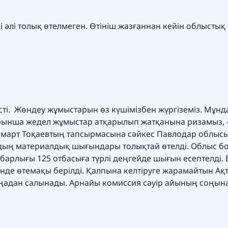
сі әлі толық өтелмеген. Өтініш жазғаннан кейін облыстық
үсті. Жөндеу жұмыстарын өз күшімізбен жүргіземіз. Мұнд
арынша жедел жұмыстар атқарылып жатқанына ризамыз, –
омарт Тоқаевтың тапсырмасына сәйкес Павлодар облысы
дың материалдық шығындары толықтай өтелді. Облыс 
арлығы 125 отбасыға түрлі деңгейде шығын есептелді. Б
інде өтемақы берілді. Қалпына келтіруге жарамайтын Ақ
ңадан салынады. Арнайы комиссия сәуір айының соңына