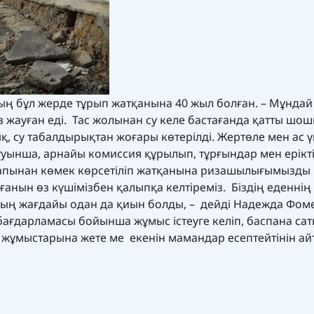
ң бұл жерде тұрып жатқанына 40 жыл болған. – Мұндай
аз жауған еді. Тас жолынан су келе бастағанда қатты шо
ық, су табалдырықтан жоғары көтерілді. Жертөле мен ас ү
айтуынша, арнайы комиссия құрылып, тұрғындар мен ерікт
тарапынан көмек көрсетіліп жатқанына ризашылығымызды
лғанын өз күшімізбен қалыпқа келтіреміз. Біздің еденнің
ының жағдайы одан да қиын болды, – дейді Надежда Фом
ағдарламасы бойынша жұмыс істеуге келіп, баспана са
 жұмыстарына жете ме екенін мамандар есептейтінін ай