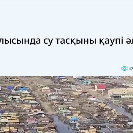
лысында су тасқыны қаупі ә
4