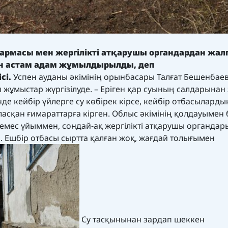
рмасы мен жергілікті атқарушы органдардан жалп
ден астам адам жұмылдырылды, деп
сі.
Успен ауданы әкімінің орынбасары Талғат Бешенбае
 жұмыстар жүргізілуде. – Еріген қар суының салдарынан
де кейбір үйлерге су көбірек кірсе, кейбір отбасыларды
ласқан ғимараттарға кірген. Облыс әкімінің қолдауымен
емес ұйыммен, сондай-ақ жергілікті атқарушы органдар
. Ешбір отбасы сыртта қалған жоқ, жағдай толығымен
Су тасқынынан зардап шеккен