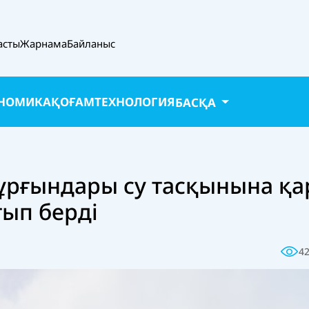
асты
Жарнама
Байланыс
НОМИКА
ҚОҒАМ
ТЕХНОЛОГИЯ
БАСҚА
ұрғындары су тасқынына қа
ып берді
4