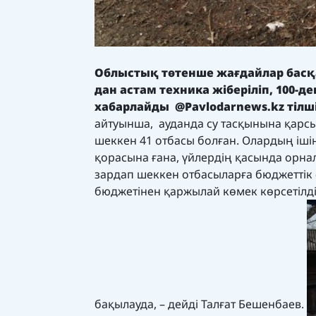
Облыстық төтенше жағдайлар басқа
дан астам техника жіберіліп, 100-
хабарлайды
@Pavlodarnews.kz
тілші
айтуынша, ауданда су тасқынына қарсы
шеккен 41 отбасы болған. Олардың ішін
қорасына ғана, үйлердің қасында орна
зардап шеккен отбасыларға бюджеттік 
бюджетінен қаржылай көмек көрсетілді
бақылауда, – дейді Талғат Бешенбаев.