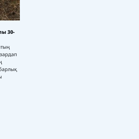
ы 30-
втың
 зардап
ң
 барлық
ы