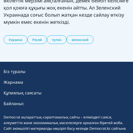
өкілеттік мерзімі аяқталғанын, демек бейбіт келісімге
қол қоюға құқығы жоқ екенін айтты. Ал Зеленский
Украинада соғыс болып жатқан кезде сайлау өткізу
мүмкін емес екенін жеткізді.
Украина
Ресей
путин
зеленский
Біз туралы
Жарнама
Құпиялық саясаты
Байланыс
Democrat ақпараттық-сараптамалық сайты – еліміздегі саяси,
әлеуметтік және экономикалық мәселелерге арналған бірегей жоба.
Сайт әкімшілігі материалды көшіріп басу кезінде Democrat.kz сайтына