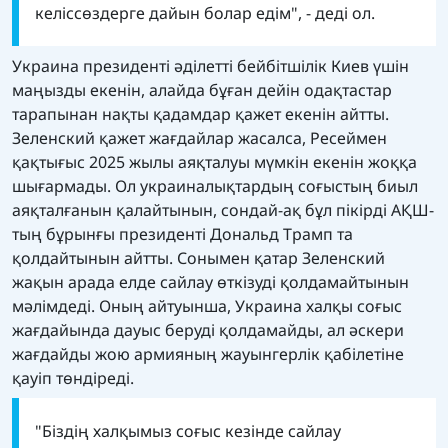
келіссөздерге дайын болар едім", - деді ол.
Украина президенті әділетті бейбітшілік Киев үшін
маңызды екенін, алайда бұған дейін одақтастар
тарапынан нақты қадамдар қажет екенін айтты.
Зеленский қажет жағдайлар жасалса, Ресеймен
қақтығыс 2025 жылы аяқталуы мүмкін екенін жоққа
шығармады. Ол украиналықтардың соғыстың биыл
аяқталғанын қалайтынын, сондай-ақ бұл пікірді АҚШ-
тың бұрынғы президенті Дональд Трамп та
қолдайтынын айтты. Сонымен қатар Зеленский
жақын арада елде сайлау өткізуді қолдамайтынын
мәлімдеді. Оның айтуынша, Украина халқы соғыс
жағдайында дауыс беруді қолдамайды, ал әскери
жағдайды жою армияның жауынгерлік қабілетіне
қауіп төндіреді.
"Біздің халқымыз соғыс кезінде сайлау