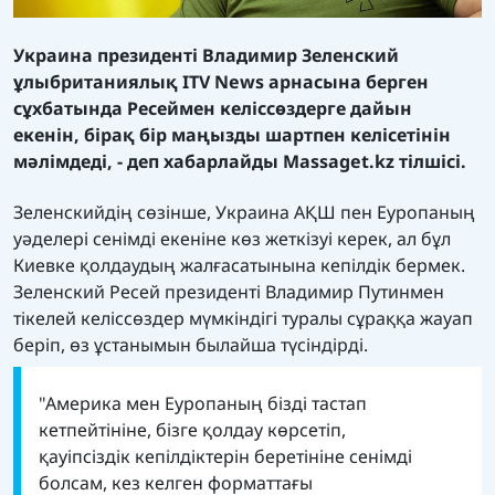
Украина президенті Владимир Зеленский
ұлыбританиялық ITV News арнасына берген
сұхбатында Ресеймен келіссөздерге дайын
екенін, бірақ бір маңызды шартпен келісетінін
мәлімдеді, - деп хабарлайды
Massaget.kz
тілшісі.
Зеленскийдің сөзінше, Украина АҚШ пен Еуропаның
уәделері сенімді екеніне көз жеткізуі керек, ал бұл
Киевке қолдаудың жалғасатынына кепілдік бермек.
Зеленский Ресей президенті Владимир Путинмен
тікелей келіссөздер мүмкіндігі туралы сұраққа жауап
беріп, өз ұстанымын былайша түсіндірді.
"Америка мен Еуропаның бізді тастап
кетпейтініне, бізге қолдау көрсетіп,
қауіпсіздік кепілдіктерін беретініне сенімді
болсам, кез келген форматтағы