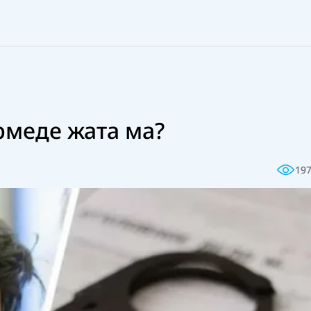
рмеде жата ма?
19