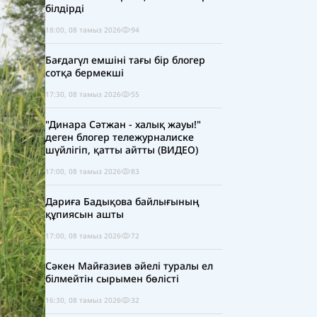
білдірді
18:00, 08 тамыз 2026
94
Бағдагүл емшіні тағы бір блогер
сотқа бермекші
17:30, 08 тамыз 2026
55
"Динара Сәтжан - халық жауы!"
деген блогер тележурналиске
шүйлігіп, қатты айтты (ВИДЕО)
17:00, 08 тамыз 2026
83
Дариға Бадықова байлығының
құпиясын ашты
17:00, 08 тамыз 2026
72
Сәкен Майғазиев әйелі туралы ел
білмейтін сырымен бөлісті
16:30, 08 тамыз 2026
32