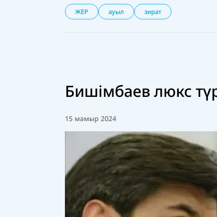
ЖЕР
ауыл
зират
Бишімбаев люкс тү
15 мамыр 2024