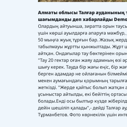
Алматы облысы Талғар ауданының
шағымданды
деп хабарлайды
Demo
Олардың айтуынша, зиратта орын таус
үшін көрші ауылдарға апаруға мәжбүр,
50 мыңға жуық тұрғын бар. Жазық жер
табылмауы жұртты қынжылтады. Жұрт шу
айтқан. Ондағылар тау бөктерінен орын 
"Тау 20 гектар оған жаяу адамның өзі
шығу керек. Тауда бір жағы еңіс, бір ж
берген адамдар не ойлағанын білмеймін
мекен аумағындағы қорымның тарылғ
жеткізді. "Жерде қайтыс болып жатқан 
ұсыныстар айтылды, екі бейіттің ортасы
болады.Енді осы былтыр күзде жіберілд
дейін шешіліп қалады",- дейді Талғар 
Тұрманбетов. Фото көрнекілік үшін ин