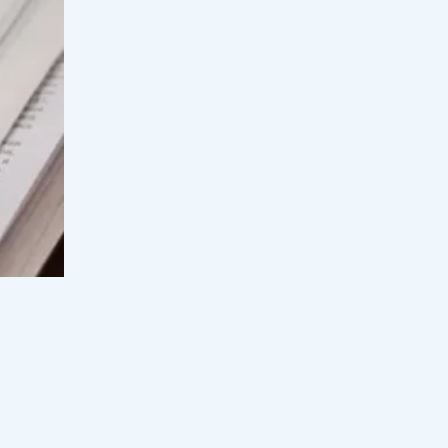
Бағдагүл емшіні тағы бір блогер
сотқа бермекші
17:30, 08 тамыз 2026
55
"Динара Сәтжан - халық жауы!"
деген блогер тележурналиске
шүйлігіп, қатты айтты (ВИДЕО)
17:00, 08 тамыз 2026
83
Дариға Бадықова байлығының
құпиясын ашты
17:00, 08 тамыз 2026
72
Сәкен Майғазиев әйелі туралы ел
білмейтін сырымен бөлісті
йтынын,
16:30, 08 тамыз 2026
32
ар
Алтынай Жорабаева косметикалық
ота жасатқанын айтты
 бар.
ой", -
15:30, 08 тамыз 2026
80