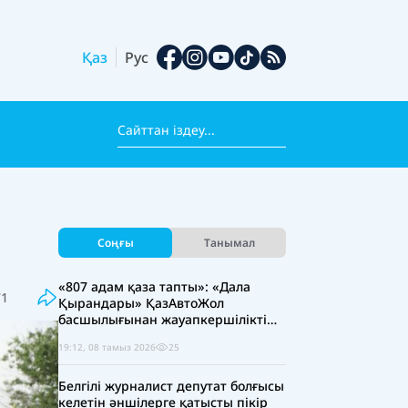
Қаз
Рус
Соңғы
Танымал
«807 адам қаза тапты»: «Дала
71
Қырандары» ҚазАвтоЖол
басшылығынан жауапкершілікті
күшейтуді талап етті
19:12, 08 тамыз 2026
25
Белгілі журналист депутат болғысы
келетін әншілерге қатысты пікір