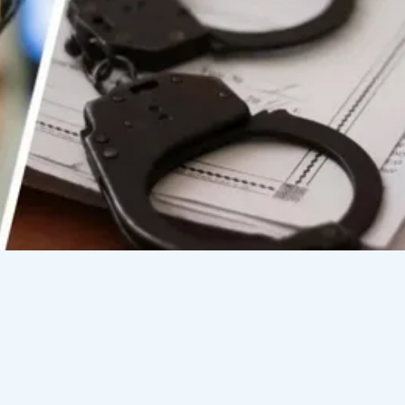
в Қуандық Бишімбаев қарапайым колонияда отырма
йтты, - деп хабарлайды
Dalanews.kz
.
Адвокат Ғалым
истр қызметін атқарғанын, ал мұндай қызметте болғанд
ті. "Сондықтан, менің ойымша, Бишімбаевты қарапайым
рынғы мемлекеттік қызметкерлерге арналған колониялар
 өтеп жатқан лауазымды қызметте болған адамдар көп қ