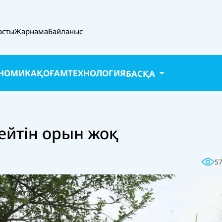
асты
Жарнама
Байланыс
НОМИКА
ҚОҒАМ
ТЕХНОЛОГИЯ
БАСҚА
ейтін орын жоқ
5