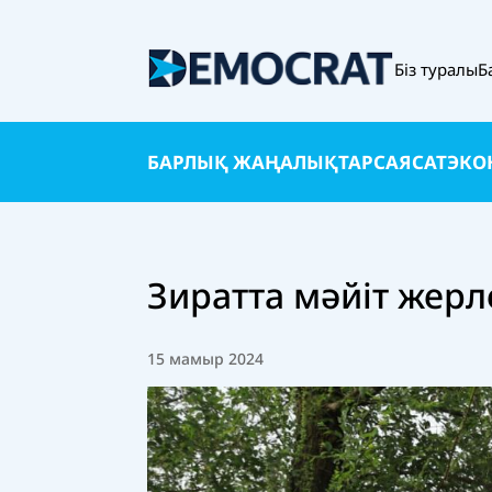
Біз туралы
Б
БАРЛЫҚ ЖАҢАЛЫҚТАР
САЯСАТ
ЭКО
Зиратта мәйіт жерл
15 мамыр 2024