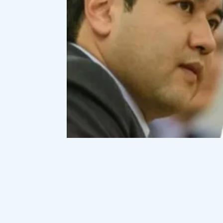
Белгілі адвокат Ғалым Нұрпейісо
оған барлық жағдай жасалатынын а
Нұрпейісов Бишімбаев бұған дейін мин
мемлекеттік құпияны білетінін атап өт
колонияға жібермейді. Қазақстанда бұ
Бізде Қаңтар оқиғасынан кейін жазасын