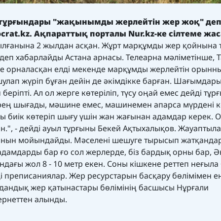
 тұрғындары "жақынымды жерлейтін жер жоқ" де
crat.kz.
Ақпараттық порталы
Nur.kz
-ке сілтеме жа
ылғанына 2 жылдан асқан. Жұрт марқұмды жер қойнына 
 деп хабарлайды Астана арнасы. Телеарна мәліметінше, 
де орналасқан елді мекенде марқұмды жерлейтін орынн
лап жүріп бұған дейін де әкімдікке барған. Шағымдар
беріпті. Ал ол жерге көтеріліп, түсу оңай емес дейді тұр
 әрең шығады, мәшине емес, машинемен апарса мүрдені к
ағы биік көтеріп шығу үшін жан жағынан адамдар керек. 
.", - дейді ауыл тұрғыны Бекей Ақтыхалықов. Жауаптыла
анын мойындайды. Мәселені шешуге тырысып жатқанда
адамдарды бар ғо сол жерлерде, біз бардық орны бар, Ә
ндағы жол 8 - 10 метр екен. Соны кішкене реттеп неғыла
і преписаниялар. Жер ресурстарын басқару бөлімімен ен
аудандық жер қатынастары бөлімінің басшысы Нұрғали
тернеттен алынды.