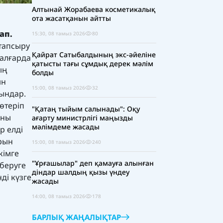
Алтынай Жорабаева косметикалық
ота жасатқанын айтты
п
сап
.
15:30, 08 тамыз 2026
80
тапсыру
Қайрат Сатыбалдының экс-әйеліне
Талғарда
қатысты тағы сұмдық дерек мәлім
ың
болды
ын
15:00, 08 тамыз 2026
32
ғындар.
өтеріп
"Қатаң тыйым салынады": Оқу
Оны
ағарту министрлігі маңызды
мәлімдеме жасады
р елді
рын
15:00, 08 тамыз 2026
240
кімге
"Ұрғашылар" деп қамауға алынған
 беруге
діндар шалдың қызы үндеу
ді күзге
жасады
14:00, 08 тамыз 2026
178
БАРЛЫҚ ЖАҢАЛЫҚТАР