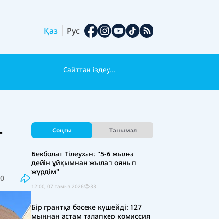
Қаз
Рус
-
Соңғы
Танымал
Бекболат Тілеухан: "5-6 жылға
дейін ұйқымнан жылап оянып
жүрдім"
80
12:00, 07 тамыз 2026
33
Бір грантқа бәсеке күшейді: 127
мыңнан астам талапкер комиссия