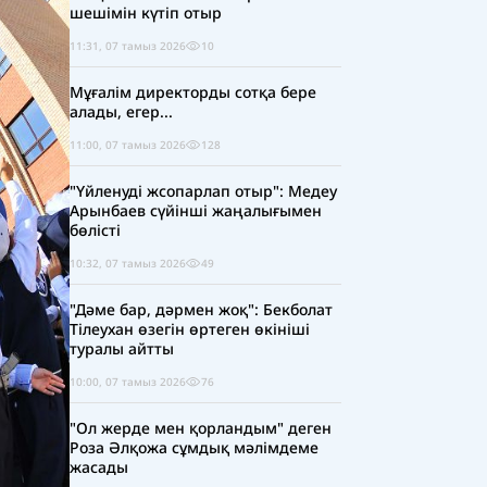
шешімін күтіп отыр
11:31, 07 тамыз 2026
10
Мұғалім директорды сотқа бере
алады, егер...
11:00, 07 тамыз 2026
128
"Үйленуді жсопарлап отыр": Медеу
Арынбаев сүйінші жаңалығымен
бөлісті
10:32, 07 тамыз 2026
49
"Дәме бар, дәрмен жоқ": Бекболат
Тілеухан өзегін өртеген өкініші
туралы айтты
10:00, 07 тамыз 2026
76
"Ол жерде мен қорландым" деген
Роза Әлқожа сұмдық мәлімдеме
жасады