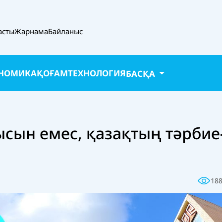
асты
Жарнама
Байланыс
НОМИКА
ҚОҒАМ
ТЕХНОЛОГИЯ
БАСҚА
ысын емес, қазақтың тәрбие
18