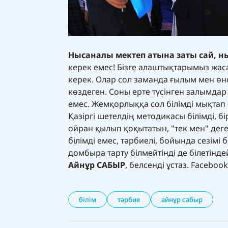
Нысаналы мектеп атына заты сай, 
керек емес! Бізге алаштықтарымыз жаса
керек. Олар сол заманда ғылым мен өне
көздеген. Соны ерте түсінген залымдар 
емес. Жемқорлыққа сол білімді мықтап 
Қазіргі шетелдің методикасы білімді, б
ойран қылып қоқытатын, "тек мен" деге
білімді емес, тәрбиелі, бойында сезімі
домбыра тарту білмейтінді де білетінд
Айнұр САБЫР
, белсенді ұстаз. Faceboo
білім
тәрбие
айнұр сабыр