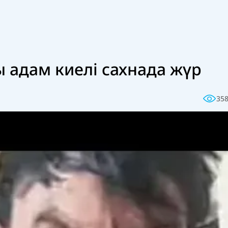
 адам киелі сахнада жүр
35