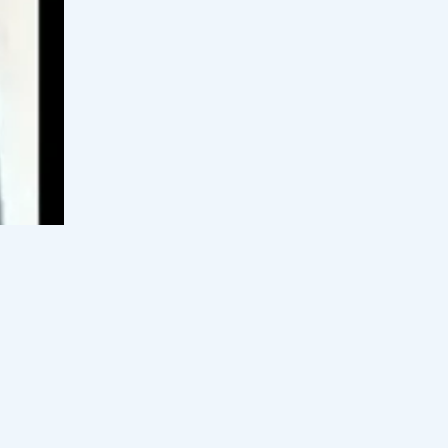
11:00, 07 тамыз 2026
128
"Үйленуді жсопарлап отыр": Медеу
Арынбаев сүйінші жаңалығымен
бөлісті
10:32, 07 тамыз 2026
49
"Дәме бар, дәрмен жоқ": Бекболат
Тілеухан өзегін өртеген өкініші
туралы айтты
10:00, 07 тамыз 2026
76
"Ол жерде мен қорландым" деген
Роза Әлқожа сұмдық мәлімдеме
жасады
09:00, 07 тамыз 2026
88
Қазақстанда әлеуметтік
қызметкерлер институты дамып
келеді
Өзін
18:00, 06 тамыз 2026
42