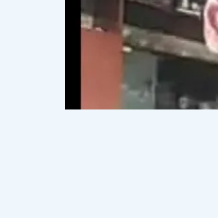
Алматыдағы Республика сарайының с