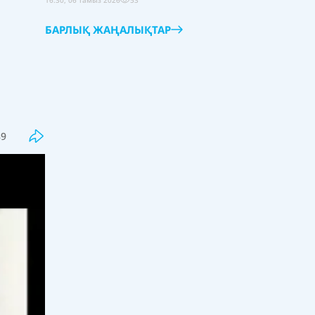
16:30, 06 тамыз 2026
53
БАРЛЫҚ ЖАҢАЛЫҚТАР
Соңғы
Танымал
Бекболат Тілеухан: "5-6 жылға
89
дейін ұйқымнан жылап оянып
жүрдім"
12:00, 07 тамыз 2026
33
Бір грантқа бәсеке күшейді: 127
мыңнан астам талапкер комиссия
шешімін күтіп отыр
11:31, 07 тамыз 2026
10
Мұғалім директорды сотқа бере
алады, егер...