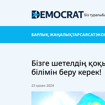
Біз туралы
Б
БАРЛЫҚ ЖАҢАЛЫҚТАР
САЯСАТ
ЭКО
Бізге шетелдің қоқ
білімін беру керек!
23 қазан 2024