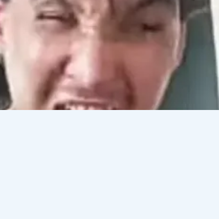
ахнасында Мұрат Әбділдә деген адам ән айтыпты. 