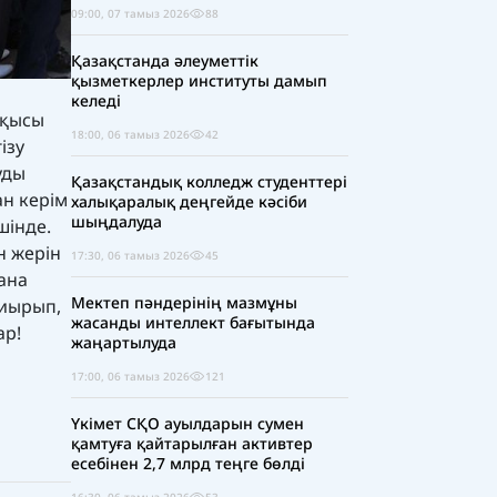
09:00, 07 тамыз 2026
88
Қазақстанда әлеуметтік
қызметкерлер институты дамып
келеді
оқысы
18:00, 06 тамыз 2026
42
ізу
уды
Қазақстандық колледж студенттері
ан керім
халықаралық деңгейде кәсіби
шыңдалуда
шінде.
н жерін
17:30, 06 тамыз 2026
45
ана
Мектеп пәндерінің мазмұны
шиырып,
жасанды интеллект бағытында
ар!
жаңартылуда
17:00, 06 тамыз 2026
121
Үкімет СҚО ауылдарын сумен
қамтуға қайтарылған активтер
есебінен 2,7 млрд теңге бөлді