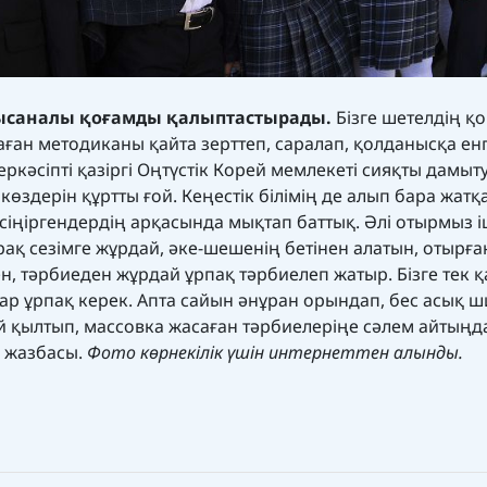
нысаналы қоғамды қалыптастырады.
Бізге шетелдің қ
ған методиканы қайта зерттеп, саралап, қолданысқа енг
ркәсіпті қазіргі Оңтүстік Корей мемлекеті сияқты дамыт
көздерін құртты ғой. Кеңестік білімің де алып бара жатқ
сіңіргендердің арқасында мықтап баттық. Әлі отырмыз і
ірақ сезімге жұрдай, әке-шешенің бетінен алатын, отырға
н, тәрбиеден жұрдай ұрпақ тәрбиелеп жатыр. Бізге тек қ
 бар ұрпақ керек. Апта сайын әнұран орындап, бес асық 
ей қылтып, массовка жасаған тәрбиелеріңе сәлем айтыңд
k жазбасы.
Фото көрнекілік үшін интернеттен алынды.