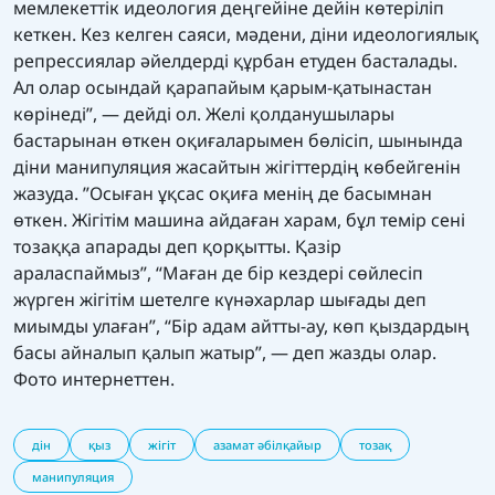
мемлекеттік идеология деңгейіне дейін көтеріліп
кеткен. Кез келген саяси, мәдени, діни идеологиялық
репрессиялар әйелдерді құрбан етуден басталады.
Ал олар осындай қарапайым қарым-қатынастан
көрінеді”, — дейді ол. Желі қолданушылары
бастарынан өткен оқиғаларымен бөлісіп, шынында
діни манипуляция жасайтын жігіттердің көбейгенін
жазуда. ”Осыған ұқсас оқиға менің де басымнан
өткен. Жігітім машина айдаған харам, бұл темір сені
тозаққа апарады деп қорқытты. Қазір
араласпаймыз”, “Маған де бір кездері сөйлесіп
жүрген жігітім шетелге күнәхарлар шығады деп
миымды улаған”, “Бір адам айтты-ау, көп қыздардың
басы айналып қалып жатыр”, — деп жазды олар.
Фото интернеттен.
дін
қыз
жігіт
азамат әбілқайыр
тозақ
манипуляция