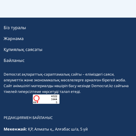
Біз туралы
Жарнама
Құпиялық саясаты
Байланыс
Democrat ақпараттық-сараптамалық сайты – еліміздегі саяси,
әлеуметтік және экономикалық мәселелерге арналған бірегей жоба.
Сайт әкімшілігі материалды көшіріп басу кезінде Democrat.kz сайтына
тікелей гиперсілтеме көрсетуді талап етеді.
РЕДАКЦИЯМЕН БАЙЛАНЫС
Мекенжай:
ҚР, Алматы қ., Алғабас ш/а, 5 үй