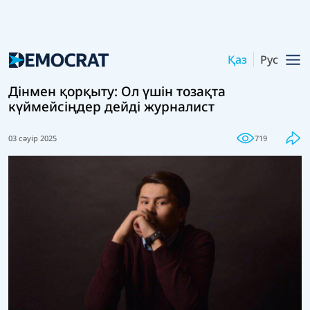
Қаз
Рус
Дінмен қорқыту: Ол үшін тозақта
күймейсіңдер дейді журналист
03 сәуір 2025
719