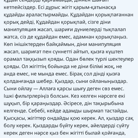
кетпейсіздер. Есі дұрыс жігіт қарым-қатынасқа
құдайды араластырмайды. Құдайдан қорықпағаннан
қорық дейді, Құдайдан қорықпай, сізге діни
манипуляция жасап, шариғи дүниелерді тықпалап
жатса, сіз де құдайдан емес, адамнан қорықпаңыз.
Көп інішіктерден байқаймын, діни манипуляция
жасап, шариғат пен сүннетті айтып, қызға күштеп
орамал таққызып қояды. Одан бөлек түрлі шектеулер
қояды. Ол жігіттің бойында не діни білімі жоқ, не
анда емес, не мында емес. Бірақ сол дінді қызға
қолданғанда шебер. Қыздар, сыни ойланыңыздар.
Сыни ойлау — Аллаға қарсы шығу деген сөз емес.
Ішкі фильтрлеріңіз болсын. Кез келген нәрсеге екі
шұқып, бір қараңыздар. Әсіресе, дін тақырыбына
келгенде. Себебі, кейде адамды шырмап тастайды.
Қысқасы, жігіттер ондайды қою керек. Ал, қыздар сақ
болу керек. Қыздарды бүйту керек, әйелдерді сүйту
керек деген нәрсе қыз бен жігітті былай қойғанда,