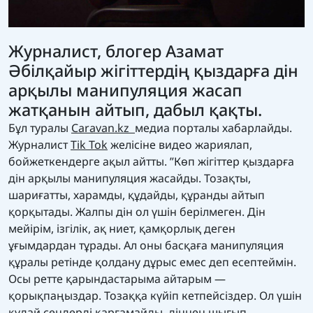
Журналист, блогер Азамат
Әбілқайыр жігіттердің қыздарға дін
арқылы манипуляция жасап
жатқанын айтып, дабыл қақты.
Бұл туралы
Caravan.kz
медиа порталы хабарлайды.
Журналист
Tik Tok
желісіне видео жариялап,
бойжеткендерге ақыл айтты. ”Көп жігіттер қыздарға
дін арқылы манипуляция жасайды. Тозақты,
шариғатты, харамды, құдайды, құранды айтып
қорқытады. Жалпы дін ол үшін берілмеген. Дін
мейірім, ізгілік, ақ ниет, қамқорлық деген
ұғымдардан тұрады. Ал оны басқаға манипуляция
құралы ретінде қолдану дұрыс емес деп есептеймін.
Осы ретте қарындастарыма айтарым —
қорықпаңыздар. Тозаққа күйіп кетпейсіздер. Ол үшін
құдай сендерді қарғамайды, діннен шығып