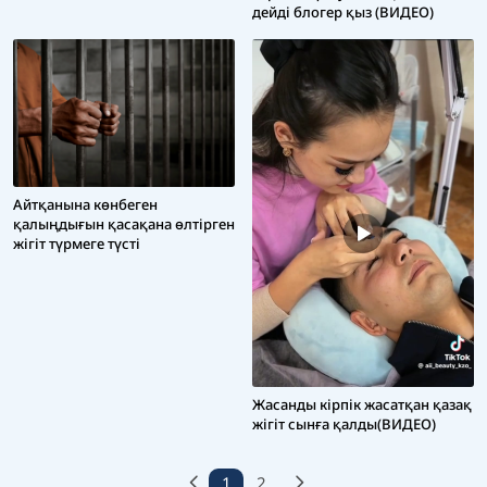
дейді блогер қыз (ВИДЕО)
Айтқанына көнбеген
қалыңдығын қасақана өлтірген
жігіт түрмеге түсті
Жасанды кірпік жасатқан қазақ
жігіт сынға қалды(ВИДЕО)
1
2