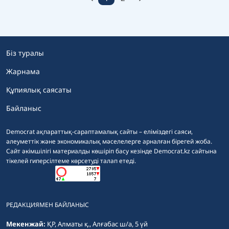
Біз туралы
Жарнама
Құпиялық саясаты
Байланыс
Democrat ақпараттық-сараптамалық сайты – еліміздегі саяси,
әлеуметтік және экономикалық мәселелерге арналған бірегей жоба.
Сайт әкімшілігі материалды көшіріп басу кезінде Democrat.kz сайтына
тікелей гиперсілтеме көрсетуді талап етеді.
РЕДАКЦИЯМЕН БАЙЛАНЫС
Мекенжай:
ҚР, Алматы қ., Алғабас ш/а, 5 үй