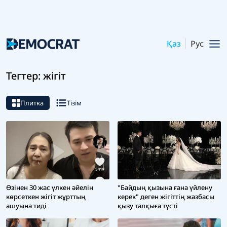
Қаз
Рус
Тегтер: жігіт
Плитка
Тізім
"Байдың қызына ғана үйлену
Өзінен 30 жас үлкен әйелін
керек" деген жігіттің жазбасы
көрсеткен жігіт жұрттың
қызу талқыға түсті
ашуына тиді