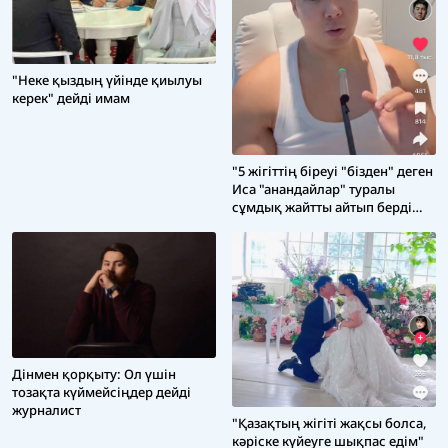
"Неке қыздың үйінде қиылуы
керек" дейді имам
"5 жігіттің біреуі "бізден" деген
Иса "анандайлар" туралы
сұмдық жайтты айтып берді
(ВИДЕО)
Дінмен қорқыту: Ол үшін
тозақта күймейсіңдер дейді
журналист
"Қазақтың жігіті жақсы болса,
кәріске күйеуге шықпас едім"