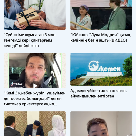
"Сүйіктіме жұмсаған 3 млн
"Юбкалы "Лука Модрич" қазақ
теңгемді кері қайтарғым
келіннің бетін ашты (ВИДЕО)
келеді" дейді жігіт
Адамды үйінен алып шығып,
"Кемі 3 қызбен жүріп, үшеуімен
айуандықпен өлтірген
де төсектес болыңдар!" деген
тиктокер еркектерге ақыл
айтты