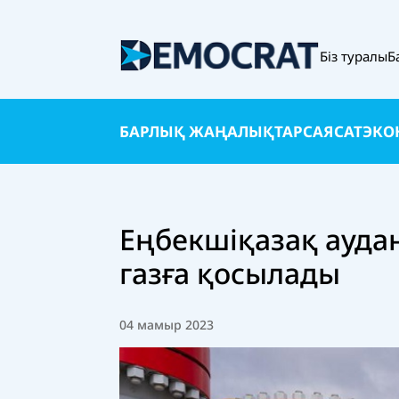
Біз туралы
Б
БАРЛЫҚ ЖАҢАЛЫҚТАР
САЯСАТ
ЭКО
Еңбекшіқазақ ауда
газға қосылады
04 мамыр 2023