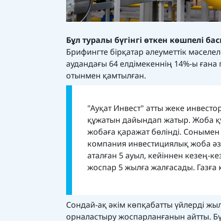
Бұл туралы бүгінгі өткен көшпелі б
Брифингте бірқатар әлеуметтік мәселеле
аудандағы 64 елдімекеннің 14%-ы ғана 
отынмен қамтылған.
"Ауқат Инвест" атты жеке инвесто
құжатын дайындап жатыр. Жоба құ
жобаға қаражат бөлінді. Сонымен
компания инвестициялық жоба әз
аталған 5 ауыл, кейіннен кезең-к
жоспар 5 жылға жалғасады. Газға 
Сондай-ақ әкім көпқабатты үйлерді жы
орналастыру жоспарланғанын айтты. Бүг