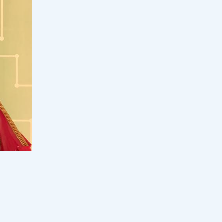
Дариға Назарбаева мен үлы
Нұрәлиге қатысты өкінішті
ақпарат тарады
13:00, 06 тамыз 2026
104
Ормуз келісімінің даулы шарты:
Иран бұғазға кіретін кемелерді өзі
тексермек
12:30, 06 тамыз 2026
24
"Сағатқа талас басталды": Әрбір
мұғалім білуге тиіс негізгі
ережелер мен құқықтар
12:00, 06 тамыз 2026
293
Грант нәтижесін күткен
талапкерлерге ескерту: ресми
тізім қашан шығатыны мәлім
болды
11:30, 06 тамыз 2026
28