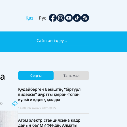
Қаз
Рус
да
Соңғы
Танымал
Құдайберген Бекіштің "біртүрлі
видеосы" жұртты қыран-топан
күлкіге қарық қылды
70
14:00, 06 тамыз 2026
55
Атом электр станциясына кадр
дайын ба? МИФИ-дің Алматы