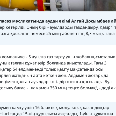
аспасөз мәслихатында аудан әкімі Алтай Досымбаев а
р көтерілді. Оның бірі - ауылдарды газдандыру. Қазіргі 
газға қосылған немесе 25 мың абоненттің 8,7 мыңы ғана 
р компаниясы 5 ауылға газ тарту үшін жобалық-сметалық
ны аталған құжат әзір болғанда анықталады. Тағы 3
 қатар 54 елдімекенді толық қамту мақсатында осы
ірлеп жатқанын айта кеткен жөн. Алдымен жоғарыда
езеңімен қалған ауылдар көгілдір отынға қосылады. Бұл
қосылу бағасы шамамен 350 мың теңге болмақ”, - деді әк
лумен қамту үшін 16 блоктық-модульдық қазандықтар
інгі таңда 15-нің құрылысы аяқталды, 1-уінің құжатына