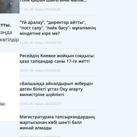
болды
11:30, 06 тамыз 2026
28
"Үй аралау", "директор айтты",
йтты.
"пост салу", "лайк басу"- мұғалімнің
таңда
міндетіне кіре ме?
көгілдір
11:00, 06 тамыз 2026
132
Ресейдің Киевке жойқын соққысы:
қаза тапқандар саны 17-ге жетті
10:30, 06 тамыз 2026
25
«Балшыққа айналдырып жіберді»
деген білікті ұстаз Оқу ағарту
министріне шүйлікті
ім.
10:00, 06 тамыз 2026
317
Магистратураға тапсырғандардың
жартысынан көбі шекті балл
жинай алмады