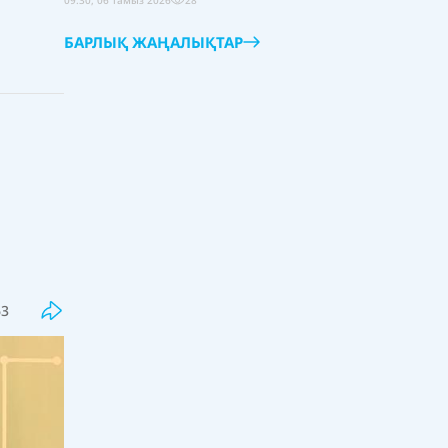
09:30, 06 тамыз 2026
28
БАРЛЫҚ ЖАҢАЛЫҚТАР
Соңғы
Танымал
Құдайберген Бекіштің "біртүрлі
видеосы" жұртты қыран-топан
күлкіге қарық қылды
63
14:00, 06 тамыз 2026
55
Атом электр станциясына кадр
дайын ба? МИФИ-дің Алматы
филиалы алғашқы түлектерін
шығарды
13:30, 06 тамыз 2026
9