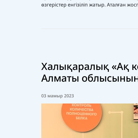
өзгерістер енгізіліп жатыр. Аталған жо
Халықаралық «Ақ к
Алматы облысының
03 мамыр 2023