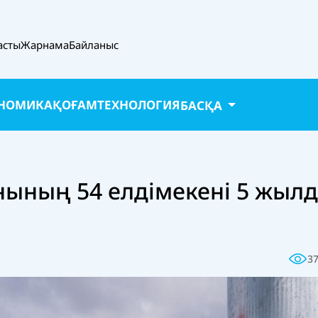
асты
Жарнама
Байланыс
НОМИКА
ҚОҒАМ
ТЕХНОЛОГИЯ
БАСҚА
нының 54 елдімекені 5 жыл
3