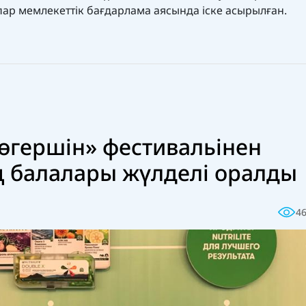
спар мемлекеттік бағдарлама аясында іске асырылған.
өгершін» фестивальінен
 балалары жүлделі оралды
4