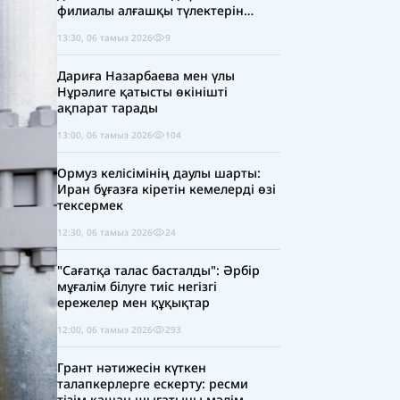
филиалы алғашқы түлектерін
шығарды
13:30, 06 тамыз 2026
9
Дариға Назарбаева мен үлы
Нұрәлиге қатысты өкінішті
ақпарат тарады
13:00, 06 тамыз 2026
104
Ормуз келісімінің даулы шарты:
Иран бұғазға кіретін кемелерді өзі
тексермек
12:30, 06 тамыз 2026
24
"Сағатқа талас басталды": Әрбір
мұғалім білуге тиіс негізгі
ережелер мен құқықтар
12:00, 06 тамыз 2026
293
Грант нәтижесін күткен
талапкерлерге ескерту: ресми
тізім қашан шығатыны мәлім