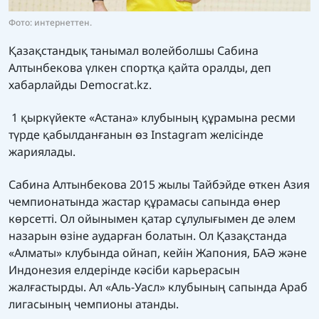
Фото: интернеттен.
Қазақстандық танымал волейболшы Сабина
Алтынбекова үлкен спортқа қайта оралды, деп
хабарлайды Democrat.kz.
1 қыркүйекте «Астана» клубының құрамына ресми
түрде қабылданғанын өз Instagram желісінде
жариялады.
Сабина Алтынбекова 2015 жылы Тайбэйде өткен Азия
чемпионатында жастар құрамасы сапында өнер
көрсетті. Ол ойынымен қатар сұлулығымен де әлем
назарын өзіне аударған болатын. Ол Қазақстанда
«Алматы» клубында ойнап, кейін Жапония, БАӘ және
Индонезия елдерінде кәсіби карьерасын
жалғастырды. Ал «Аль-Уасл» клубының сапында Араб
лигасының чемпионы атанды.