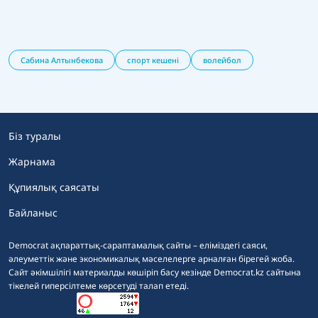
Сабина Алтынбекова
спорт кешені
волейбол
Біз туралы
Жарнама
Құпиялық саясаты
Байланыс
Democrat ақпараттық-сараптамалық сайты – еліміздегі саяси,
әлеуметтік және экономикалық мәселелерге арналған бірегей жоба.
Сайт әкімшілігі материалды көшіріп басу кезінде Democrat.kz сайтына
тікелей гиперсілтеме көрсетуді талап етеді.