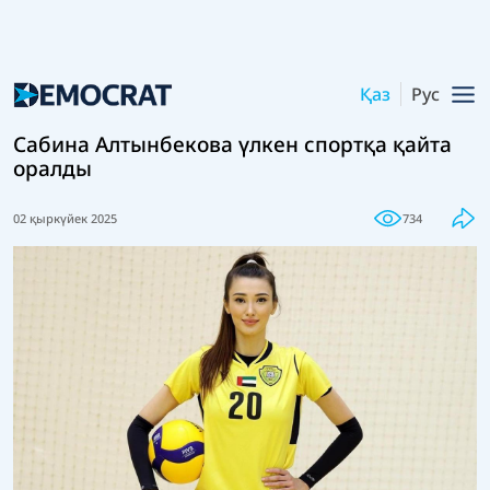
Қаз
Рус
Сабина Алтынбекова үлкен спортқа қайта
оралды
02 қыркүйек 2025
734