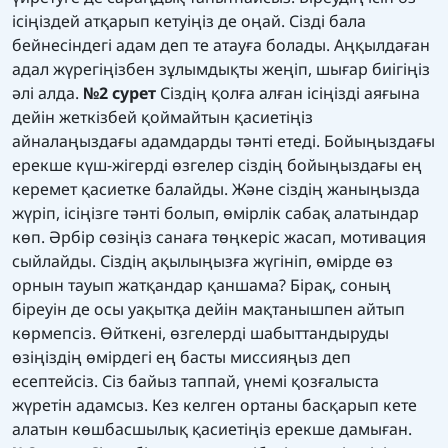
ісіңіздей атқарып кетуіңіз де оңай. Сізді бала
бейнесіндегі адам деп те атауға болады. Аңқылдаған
адал жүрегіңізбен зұлымдықты жеңіп, шығар биігіңіз
әлі алда.
№2 сурет
Сіздің қолға алған ісіңізді аяғына
дейін жеткізбей қоймайтын қасиетіңіз
айналаңыздағы адамдарды тәнті етеді. Бойыңыздағы
ерекше күш-жігерді өзгелер сіздің бойыңыздағы ең
керемет қасиетке балайды. Және сіздің жаныңызда
жүріп, ісіңізге тәнті болып, өмірлік сабақ алатындар
көп. Әрбір сөзіңіз санаға төңкеріс жасап, мотивация
сыйлайды. Сіздің ақылыңызға жүгініп, өмірде өз
орнын тауып жатқандар қаншама? Бірақ, соның
біреуін де осы уақытқа дейін мақтанышпен айтып
көрмепсіз. Өйткені, өзгелерді шабыттандыруды
өзіңіздің өмірдегі ең басты миссияңыз деп
есептейсіз. Сіз байыз таппай, үнемі қозғалыста
жүретін адамсыз. Кез келген ортаны басқарып кете
алатын көшбасшылық қасиетіңіз ерекше дамыған.