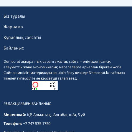
Біз туралы
Жарнама
Құпиялық саясаты
Байланыс
Democrat ақпараттық-сараптамалық сайты – еліміздегі саяси,
әлеуметтік және экономикалық мәселелерге арналған бірегей жоба.
Сайт әкімшілігі материалды көшіріп басу кезінде Democrat.kz сайтына
тікелей гиперсілтеме көрсетуді талап етеді.
РЕДАКЦИЯМЕН БАЙЛАНЫС
Мекенжай:
ҚР, Алматы қ., Алғабас ш/а, 5 үй
Телефон:
+7 747 535 1750