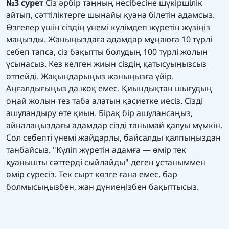
№3 сурет
Сіз әрбір таңның несібесіне шүкіршілік
айтып, сәттіліктерге шынайы қуана білетін адамсыз.
Өзгелер үшін сіздің үнемі күлімдеп жүретін жүзіңіз
маңызды. Жаныңыздаға адамдар мұңаюға 10 түрлі
себеп тапса, сіз бақытты болудың 100 түрлі жолын
ұсынасыз. Кез келген жиын сіздің қатысуыңызсыз
өтпейді. Жақындарыңыз жаныңызға үйір.
Аңғалдығыңыз да жоқ емес. Қиындықтан шығудың
оңай жолын тез таба алатын қасиетке иесіз. Сізді
ашуландыру өте қиын. Бірақ бір ашулансаңыз,
айналаңыздағы адамдар сізді танымай қалуы мүмкін.
Сол себепті үнемі жайдарлы, байсалды қалпыңыздан
танбайсыз. "Күліп жүретін адамға — өмір тек
қуанышты сәттерді сыйлайды" деген ұстаныммен
өмір сүресіз. Тек сырт көзге ғана емес, бар
болмысыңызбен, жан дүниеңізбен бақыттысыз.