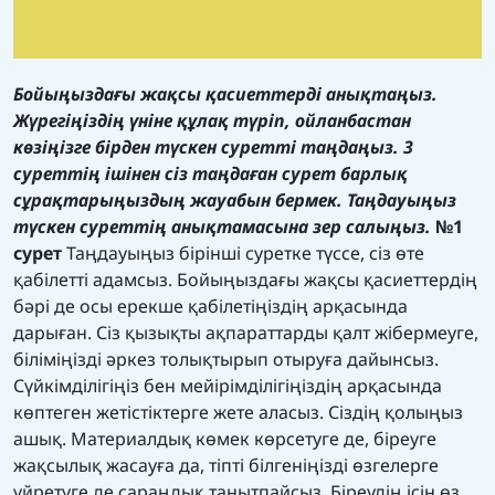
Бойыңыздағы жақсы қасиеттерді анықтаңыз.
Жүрегіңіздің үніне құлақ түріп, ойланбастан
көзіңізге бірден түскен суретті таңдаңыз. 3
суреттің ішінен сіз таңдаған сурет барлық
сұрақтарыңыздың жауабын бермек. Таңдауыңыз
түскен суреттің анықтамасына зер салыңыз.
№1
сурет
Таңдауыңыз бірінші суретке түссе, сіз өте
қабілетті адамсыз. Бойыңыздағы жақсы қасиеттердің
бәрі де осы ерекше қабілетіңіздің арқасында
дарыған. Сіз қызықты ақпараттарды қалт жібермеуге,
біліміңізді әркез толықтырып отыруға дайынсыз.
Сүйкімділігіңіз бен мейірімділігіңіздің арқасында
көптеген жетістіктерге жете аласыз. Сіздің қолыңыз
ашық. Материалдық көмек көрсетуге де, біреуге
жақсылық жасауға да, тіпті білгеніңізді өзгелерге
үйретуге де сараңдық танытпайсыз. Біреудің ісін өз