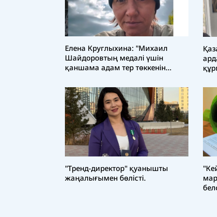
Елена Круглыхина: "Михаил
Қаз
Шайдоровтың медалі үшін
ард
қаншама адам тер төккенін
құр
ұмытпайық!"
"Тренд-директор" қуанышты
"Ке
жаңалығымен бөлісті.
мар
бел