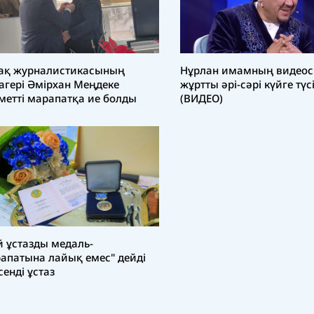
ақ журналистикасының
Нұрлан имамның видео
агері Әмірхан Меңдеке
жұртты әрі-сәрі күйге түс
метті марапатқа ие болды
(ВИДЕО)
й ұстазды медаль-
апатына лайық емес" дейді
сенді ұстаз