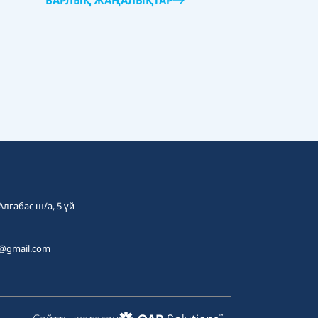
БАРЛЫҚ ЖАҢАЛЫҚТАР
 Алғабас ш/а, 5 үй
t@gmail.com