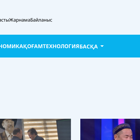
асты
Жарнама
Байланыс
НОМИКА
ҚОҒАМ
ТЕХНОЛОГИЯ
БАСҚА