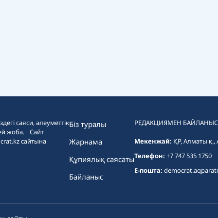
дегі саяси, әлеуметтік
РЕДАКЦИЯМЕН БАЙЛАНЫС
Біз туралы
ей жоба. Сайт
crat.kz сайтына
Жарнама
Мекенжай:
ҚР, Алматы қ.,
Телефон:
+7 747 535 1750
Құпиялық саясаты
E-пошта:
democrat.aqpara
Байланыс