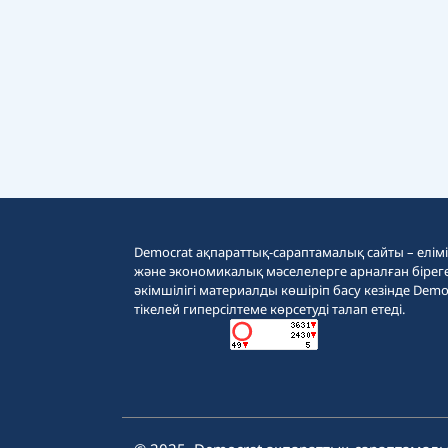
Democrat ақпараттық-сараптамалық сайты – еліміз
және экономикалық мәселелерге арналған бірег
әкімшілігі материалды көшіріп басу кезінде Demo
тікелей гиперсілтеме көрсетуді талап етеді.