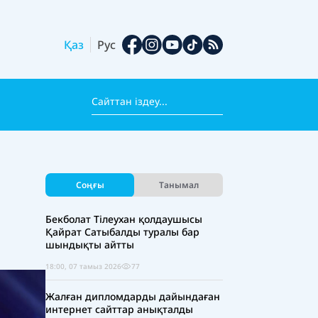
Қаз
Рус
Соңғы
Танымал
Бекболат Тілеухан қолдаушысы
Қайрат Сатыбалды туралы бар
шындықты айтты
18:00, 07 тамыз 2026
77
Жалған дипломдарды дайындаған
интернет сайттар анықталды