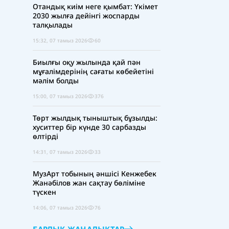
Отандық киім неге қымбат: Үкімет
2030 жылға дейінгі жоспарды
талқылады
15:32, 07 тамыз 2026
60
Биылғы оқу жылында қай пән
мұғалімдерінің сағаты көбейетіні
мәлім болды
15:00, 07 тамыз 2026
376
Төрт жылдық тыныштық бұзылды:
хуситтер бір күнде 30 сарбазды
өлтірді
14:31, 07 тамыз 2026
33
МузАрт тобының әншісі Кенжебек
Жанәбілов жан сақтау бөліміне
түскен
14:06, 07 тамыз 2026
76