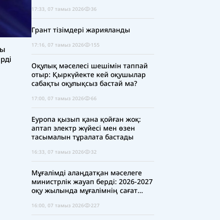
17:33, 07 тамыз 2026
36
Грант тізімдері жарияланды
17:16, 07 тамыз 2026
155
сы
ірді
Оқулық мәселесі шешімін таппай
отыр: Қыркүйекте кей оқушылар
сабақты оқулықсыз бастай ма?
17:00, 07 тамыз 2026
66
Еуропа қызып қана қойған жоқ:
аптап электр жүйесі мен өзен
тасымалын тұралата бастады
16:33, 07 тамыз 2026
32
Мұғалімді алаңдатқан мәселеге
министрлік жауап берді: 2026-2027
оқу жылында мұғалімнің сағат
жүктемесі қысқара ма?
16:00, 07 тамыз 2026
227