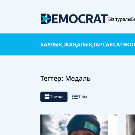
Біз туралы
Б
БАРЛЫҚ ЖАҢАЛЫҚТАР
САЯСАТ
ЭКО
Тегтер: Медаль
Плитка
Тізім