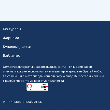
Біз туралы
Жарнама
Құпиялық саясаты
Байланыс
Democrat ақпараттық-сараптамалық сайты – еліміздегі саяси,
әлеуметтік және экономикалық мәселелерге арналған бірегей жоба.
Сайт әкімшілігі материалды көшіріп басу кезінде Democrat.kz сайтына
тікелей гиперсілтеме көрсетуді талап етеді.
РЕДАКЦИЯМЕН БАЙЛАНЫС