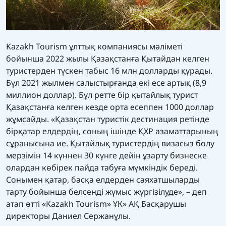
Kazakh Tourism ұлттық компаниясы мәліметі
бойынша 2022 жылы Қазақстанға Қытайдан келген
туристерден түскен табыс 16 млн долларды құрады.
Бұл 2021 жылмен салыстырғанда екі есе артық (8,9
миллион доллар). Бұл ретте бір қытайлық турист
Қазақстанға келген кезде орта есеппен 1000 доллар
жұмсайды. «Қазақстан туристік дестинация ретінде
бірқатар елдердің, соның ішінде ҚХР азаматтарының
сұранысына ие. Қытайлық туристердің визасыз болу
мерзімін 14 күннен 30 күнге дейін ұзарту бизнеске
олардан көбірек пайда табуға мүмкіндік береді.
Сонымен қатар, басқа елдерден саяхатшыларды
тарту бойынша белсенді жұмыс жүргізілуде», – деп
атап өтті «Kazakh Tourism» ҰК» АҚ Басқарушы
директоры Даниел Сержанұлы.