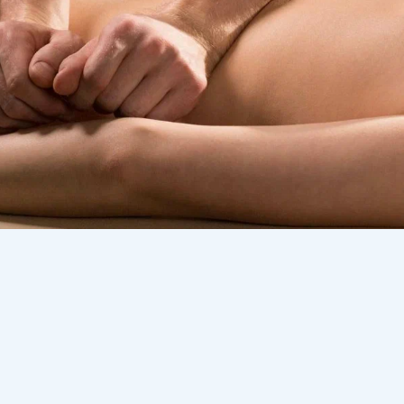
 ер массажистке баратын әйелдер туралы сөз
ында
видео
жариялап, ер адамдарға ескерту жасады, 