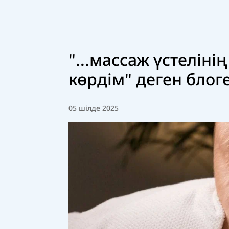
"...массаж үстеліні
көрдім" деген блог
05 шілде 2025