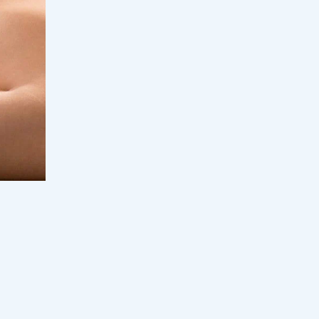
отыр: Қыркүйекте кей оқушылар
сабақты оқулықсыз бастай ма?
17:00, 07 тамыз 2026
66
Еуропа қызып қана қойған жоқ:
аптап электр жүйесі мен өзен
тасымалын тұралата бастады
16:33, 07 тамыз 2026
32
Мұғалімді алаңдатқан мәселеге
министрлік жауап берді: 2026-2027
оқу жылында мұғалімнің сағат
жүктемесі қысқара ма?
16:00, 07 тамыз 2026
227
Отандық киім неге қымбат: Үкімет
2030 жылға дейінгі жоспарды
деп
талқылады
15:32, 07 тамыз 2026
60
Биылғы оқу жылында қай пән
мұғалімдерінің сағаты көбейетіні