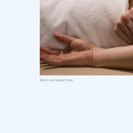
Фото интернеттен.
Атышулы блогер Жанәділ Райымбеков
қозғады. Блогер желідегі парақшас
хабарлайды
Democrat.kz.