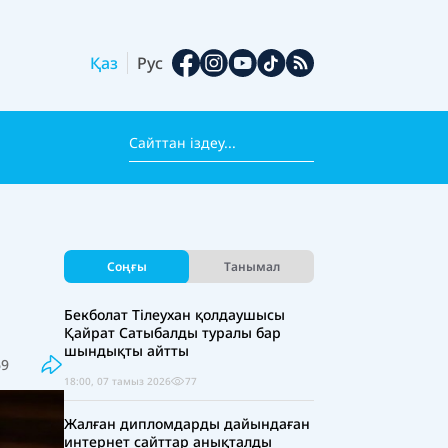
Қаз
Рус
п
Соңғы
Танымал
Бекболат Тілеухан қолдаушысы
Қайрат Сатыбалды туралы бар
шындықты айтты
69
18:00, 07 тамыз 2026
77
Жалған дипломдарды дайындаған
интернет сайттар анықталды