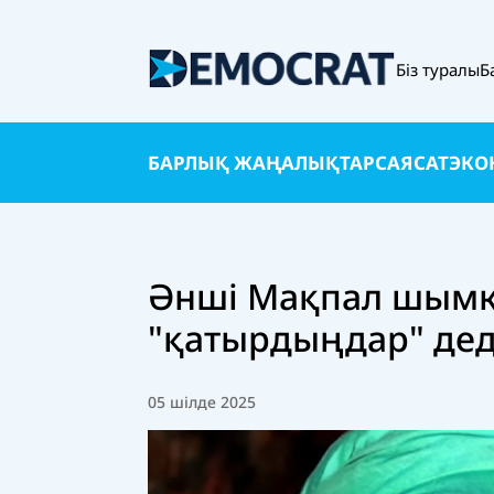
Біз туралы
Б
БАРЛЫҚ ЖАҢАЛЫҚТАР
САЯСАТ
ЭКО
Әнші Мақпал шымкен
"қатырдыңдар" дед
05 шілде 2025