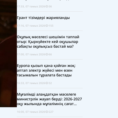
17:33, 07 тамыз 2026
36
Грант тізімдері жарияланды
17:16, 07 тамыз 2026
155
Оқулық мәселесі шешімін таппай
отыр: Қыркүйекте кей оқушылар
сабақты оқулықсыз бастай ма?
17:00, 07 тамыз 2026
66
Еуропа қызып қана қойған жоқ:
аптап электр жүйесі мен өзен
тасымалын тұралата бастады
16:33, 07 тамыз 2026
32
Мұғалімді алаңдатқан мәселеге
министрлік жауап берді: 2026-2027
оқу жылында мұғалімнің сағат
жүктемесі қысқара ма?
16:00, 07 тамыз 2026
227