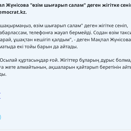
 Жүнісова "өзім шығарып салам" деген жігітке сені
emocrat.kz.
 шақырмаңыз, өзім шығарып салам" деген жігітке сеніп,
абарлассам, телефонға жауап бермейді. Содан өзім такс
арай, ұшақтан кешігіп қалдым", - деген Мақпал Жүнісова
атыда екі тойы барын да айтады.
 Осылай құртасыңдар ғой. Жігіттер бұларың дұрыс болм
йға жете алмайтынын, ақшаларын қайтарып беретінін айт
ды.