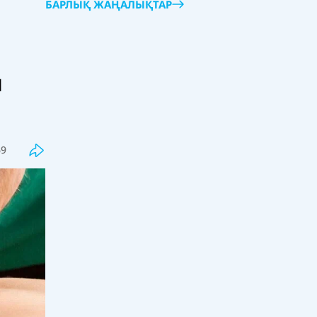
БАРЛЫҚ ЖАҢАЛЫҚТАР
н
Соңғы
Танымал
Бекболат Тілеухан қолдаушысы
Қайрат Сатыбалды туралы бар
шындықты айтты
69
18:00, 07 тамыз 2026
77
Жалған дипломдарды дайындаған
интернет сайттар анықталды
17:33, 07 тамыз 2026
36
Грант тізімдері жарияланды
17:16, 07 тамыз 2026
155
Оқулық мәселесі шешімін таппай