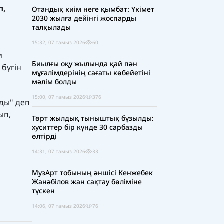
п,
Отандық киім неге қымбат: Үкімет
2030 жылға дейінгі жоспарды
талқылады
15:32, 07 тамыз 2026
60
и
Биылғы оқу жылында қай пән
 бүгін
мұғалімдерінің сағаты көбейетіні
мәлім болды
15:00, 07 тамыз 2026
376
ады" деп
ып,
Төрт жылдық тыныштық бұзылды:
хуситтер бір күнде 30 сарбазды
өлтірді
14:31, 07 тамыз 2026
33
МузАрт тобының әншісі Кенжебек
Жанәбілов жан сақтау бөліміне
түскен
14:06, 07 тамыз 2026
76