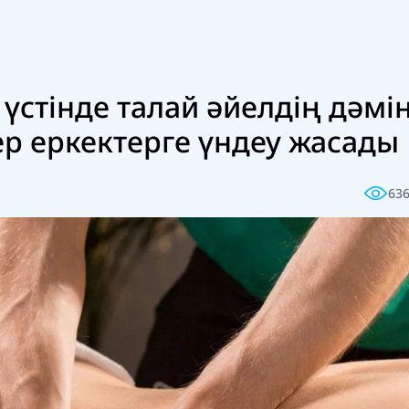
ң үстінде талай әйелдің дәмі
ер еркектерге үндеу жасады
63