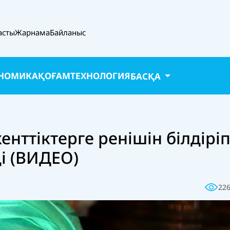
асты
Жарнама
Байланыс
НОМИКА
ҚОҒАМ
ТЕХНОЛОГИЯ
БАСҚА
ттіктерге ренішін білдірі
і (ВИДЕО)
22