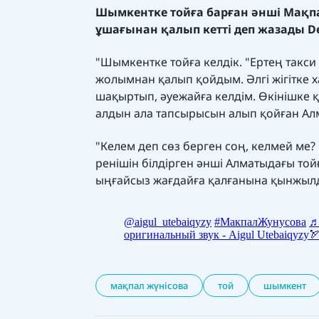
Шымкентке тойға барған әнші Мақпал
ұшағынан қалып кетті деп жазады
D
"Шымкентке тойға келдік. "Ертең такси
жолымнан қалып қойдым. Әлгі жігітке х
шақыртып, әуежайға келдім. Өкінішке қ
алдын ала тапсырысын алып қойған Алм
"Келем деп сөз берген соң, келмей ме?
ренішін білдірген әнші Алматыдағы то
ыңғайсыз жағдайға қалғанына қынжыл
мақпал жүнісова
той
шымкент