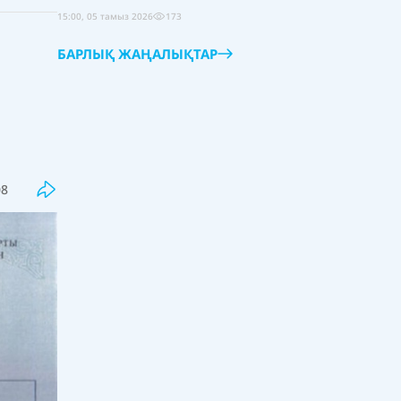
15:00, 05 тамыз 2026
173
БАРЛЫҚ ЖАҢАЛЫҚТАР
Соңғы
Танымал
Магистратураға тапсырғандардың
08
жартысынан көбі шекті балл
жинай алмады
09:30, 06 тамыз 2026
0
"Қорқынышты!"деп айғайлай
жылаған Мадияр Серікбаев елді
шошытты (ВИДЕО)
09:00, 06 тамыз 2026
30
Қазақстанда Транскаспий суасты
талшықты-оптикалық байланыс