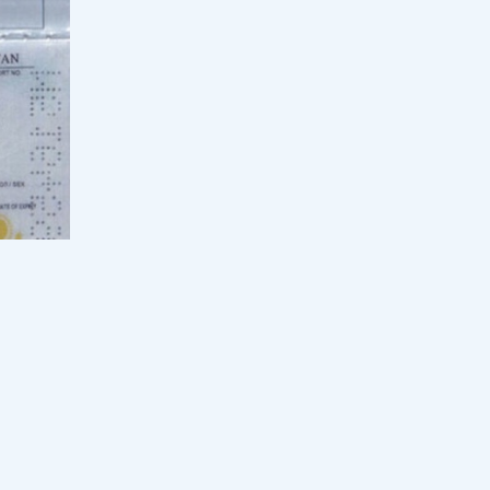
желісі құрылысының негізгі кезеңі
аяқталды
18:00, 05 тамыз 2026
47
Президент «Бәйтерек» холдингінің
басқарма төрағасы Рустам
Қарағойшинді қабылдады
17:30, 05 тамыз 2026
45
"Еш қатысым жоқ" деген Баян
Алагөзова жиені Аша Матай
туралы сұмдық пікір білдірді
малбек
17:00, 05 тамыз 2026
51
 туралы
Ақтөбе облысындағы су құбыры
желілерінің құрылысына
қайтарылған активтер қаражаты
есебінен 5 млрд теңге бөлінді
ған
16:30, 05 тамыз 2026
80
й ма
 болып
«Қызыл дипломмен де кіре
жұмыс
алмайсың»: Мұғалім болу үшін
қанша миллион пара берілетіні