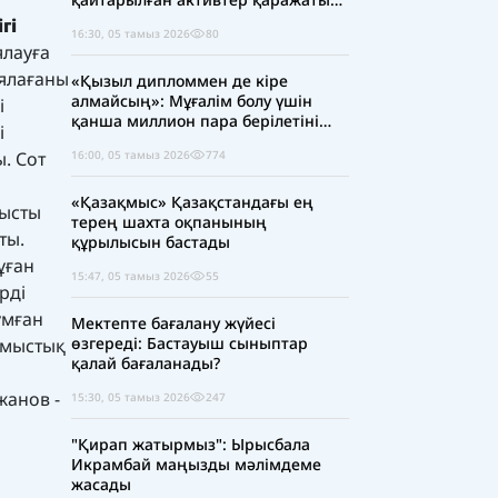
есебінен 5 млрд теңге бөлінді
гі
16:30, 05 тамыз 2026
80
ялауға
ялағаны
«Қызыл дипломмен де кіре
алмайсың»: Мұғалім болу үшін
і
қанша миллион пара берілетіні
і
ашық айтылуда
. Сот
16:00, 05 тамыз 2026
774
«Қазақмыс» Қазақстандағы ең
тысты
терең шахта оқпанының
ты.
құрылысын бастады
ұған
15:47, 05 тамыз 2026
55
рді
ұмған
Мектепте бағалану жүйесі
өзгереді: Бастауыш сыныптар
лмыстық
қалай бағаланады?
жанов -
15:30, 05 тамыз 2026
247
"Қирап жатырмыз": Ырысбала
Икрамбай маңызды мәлімдеме
жасады