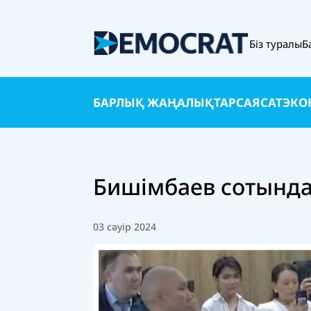
Біз туралы
Б
БАРЛЫҚ ЖАҢАЛЫҚТАР
САЯСАТ
ЭКО
Бишімбаев сотында
03 сәуір 2024