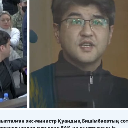
 айыпталған экс-министр Қуандық Бишімбаевтың со
рғаушы тарап судьядан БАҚ-қа қылмыстық іс