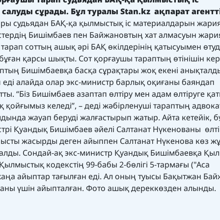
салуды сұрады. Бұл туралы
Stan.kz
ақпарат агентті
ры судьядан БАҚ-қа қылмыстық іс материалдарын жари
стердің Бишімбаев пен Байжановтың хат алмасуын жари
 тарап соттың ашық әрі БАҚ өкілдерінің қатысуымен өтуд
 бұған қарсы шықты. Сот қорғаушы тараптың өтінішін кер
птың Бишімбаевқа басқа сұрақтары жоқ екені анықталды
п еді алайда олар экс-министр барлық оқиғаны баяндап
ты. “Біз Бишімбаев азаптап өлтіру мен адам өлтіруге қа
 қойғымыз келеді”, – деді жәбірленуші тараптың адвока
ында жауап беруді жалғастырып жатыр. Айта кетейік, б
стрі
Қуандық Бишімбаев әйелі Салтанат Нүкенованы
өлті
мысты жасырды деген айыппен Салтанат Нүкенова көз ж
алды. Сондай-ақ экс-министр Қуандық Бишімбаевқа Қы
, Қылмыстық кодекстің 99-бабы 2-бөлігі 5-тармағы ("Аса
аңа айыптар тағылған
еді. Ал оның туысы Бақытжан Бай
аны үшін айыпталған. Фото ашық дереккөзден алынды.