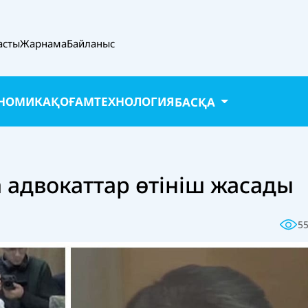
асты
Жарнама
Байланыс
НОМИКА
ҚОҒАМ
ТЕХНОЛОГИЯ
БАСҚА
 адвокаттар өтініш жасады
5