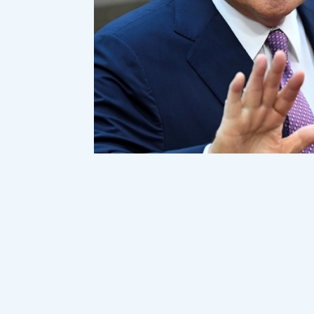
Бірқатар лауазымды қызмет атқарғ
Тшан экс-президент Нұрсұлтан Наз
сөздерге қатысты пікір білдірді, - 
Назарбаевтың сонша дүние жинағаны д
миллиард, немересінде миллиард. Сол а
ондай мүмкіндік туды? Неге? Олардың б
(билікте) бір құдай біледі. Мен өзім д
қайттым. Мен құрылысшымын ғой. Дуба