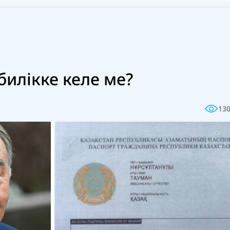
илікке келе ме?
13