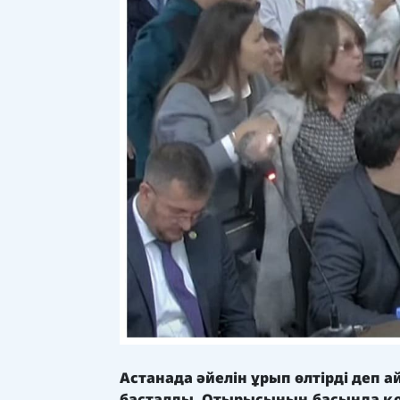
Астанада әйелін ұрып өлтірді деп
басталды. Отырысының басында қо