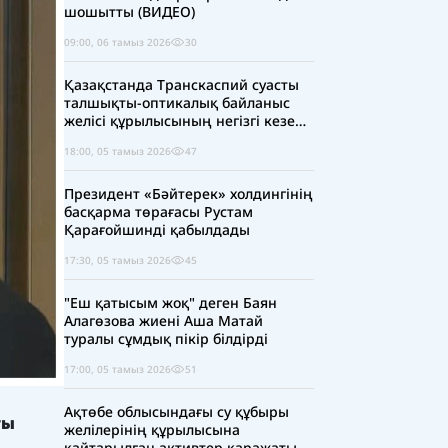
шошытты (ВИДЕО)
09:00, 06 тамыз 2026
30
Қазақстанда Транскаспий суасты
талшықты-оптикалық байланыс
желісі құрылысының негізгі кезеңі
аяқталды
18:00, 05 тамыз 2026
47
Президент «Бәйтерек» холдингінің
басқарма төрағасы Рустам
Қарағойшинді қабылдады
17:30, 05 тамыз 2026
45
"Еш қатысым жоқ" деген Баян
Алагөзова жиені Аша Матай
туралы сұмдық пікір білдірді
17:00, 05 тамыз 2026
51
Ақтөбе облысындағы су құбыры
ты
желілерінің құрылысына
қайтарылған активтер қаражаты