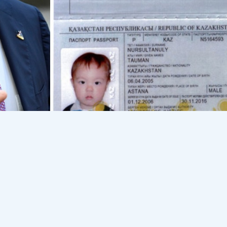
ан мемлекет қайраткері, Шымкенттің экс-әкімі А
арбаев ұлы Тауманның билікке дайындап жатқаны
деп хабарлайды
Dalanews.kz
.
«Айтатыным бір-ақ нәрсе.
әлелденген нәрсе. Қызында миллиард, күйеубаласында
қшаның бәрін ұрлап, емін-еркін жүргені қалай? Қалай о
әрі жауап беруі керек қой. Баласы ертең бола ма, болма
е жақында Дубайға барып келдім. Кіші ұлыммен 10 күндей
йдағы барлық құрылысты, 6-7 миллион адамды әкеліп, 