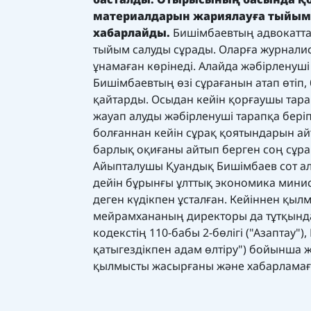
материалдарын жариялауға тыйым 
хабарлайды.
Бишімбаевтың адвокатта
тыйым салуды сұрады. Оларға журнали
ұнамаған көрінеді. Алайда жәбірленуші
Бишімбаевтың өзі сұрағанын атап өтіп,
қайтарды. Осыдан кейін қорғаушы тара
жауап алуды жәбірленуші тарапқа бері
болғаннан кейін сұрақ қоятындарын айт
барлық оқиғаны айтып берген соң сұрақ
Айыпталушы Қуандық Бишімбаев сот алд
дейін бұрынғы ұлттық экономика мини
деген күдікпен
ұсталған. Кейіннен қыл
мейрамхананың директоры да тұтқынд
кодекстің 110-бабы 2-бөлігі ("Азаптау")
қатыгездікпен адам өлтіру") бойынша
ж
қылмысты жасырғаны және хабарламағ