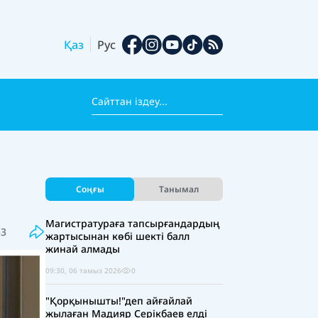
Қаз
Рус
Соңғы
Танымал
Магистратураға тапсырғандардың
53
жартысынан көбі шекті балл
жинай алмады
09:30, 06 тамыз 2026
0
"Қорқынышты!"деп айғайлай
жылаған Мадияр Серікбаев елді