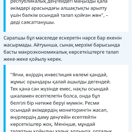
республикалық деңгейдегі маңызды қала
әкімдері арасындағы алшақтықты арылту
үшін бәлкім осындай талап қойған жөн", –
деді саясаттанушы.
Сарапшы бұл мәселеде ескеретін нәрсе бар екенін
жасырмады. Айтуынша, сынақ мерзімі барысында
басты макроэкономикалық көрсеткіштерге талап
жеке-жеке қойылу керек.
"Яғни, өңірдің инвестиция көлемі қандай,
жұмыс орындары қалай ашылды дегендей.
Тек қана сан жүзінде емес, нақты осындай
шкаламен есептелетін болса, онда бұл
белгілі бір нәтиже беруі мүмкін. Ресми
осындай әкімдердің мониторингін жасап,
өңірлердің даму деңгейін есептейтін
көрсеткіштер жоқ. Меніңше, мұндай
талаптың қойылуы халық алдында, орталық