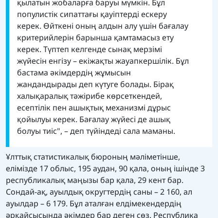
қылатын жобаларға баруы мүмкін. Бұл
популистік сипаттағы қауіптерді ескеру
керек. Өйткені оның алдын алу үшін бағалау
критерийлерін барынша қамтамасыз ету
керек. Түптеп келгенде сынақ мерзімі
жүйесін енгізу – екіжақты жауапкершілік. Бұл
бастама әкімдердің жұмысын
жандандырады деп күтуге болады. Бірақ
халықаралық тәжірибе көрсеткендей,
есептілік пен ашықтық механизмі дұрыс
қойылуы керек. Бағалау жүйесі де ашық
болуы тиіс", – деп түйіндеді сала маманы.
Ұлттық статистикалық бюроның мәліметінше,
елімізде 17 облыс, 195 аудан, 90 қала, оның ішінде 3
республикалық маңызы бар қала, 29 кент бар.
Сондай-ақ, ауылдық округтердің саны – 2 160, ал
ауылдар – 6 179. Бұл аталған елдімекендердің
әрқайсысында әкімдер бар деген сөз. Республика