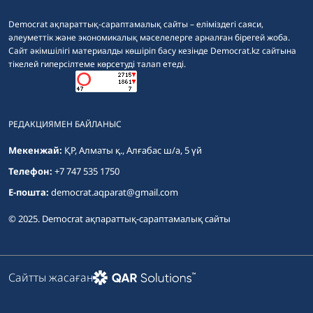
Democrat ақпараттық-сараптамалық сайты – еліміздегі саяси,
әлеуметтік және экономикалық мәселелерге арналған бірегей жоба.
Сайт әкімшілігі материалды көшіріп басу кезінде Democrat.kz сайтына
тікелей гиперсілтеме көрсетуді талап етеді.
РЕДАКЦИЯМЕН БАЙЛАНЫС
Мекенжай:
ҚР, Алматы қ., Алғабас ш/а, 5 үй
Телефон:
+7 747 535 1750
E-пошта:
democrat.aqparat@gmail.com
© 2025. Democrat ақпараттық-сараптамалық сайты
Сайтты жасаған