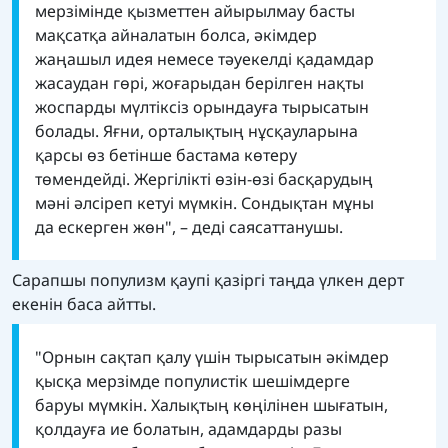
мерзімінде қызметтен айырылмау басты
мақсатқа айналатын болса, әкімдер
жаңашыл идея немесе тәуекелді қадамдар
жасаудан гөрі, жоғарыдан берілген нақты
жоспарды мүлтіксіз орындауға тырысатын
болады. Яғни, орталықтың нұсқауларына
қарсы өз бетінше бастама көтеру
төмендейді. Жергілікті өзін-өзі басқарудың
мәні әлсіреп кетуі мүмкін. Сондықтан мұны
да ескерген жөн", – деді саясаттанушы.
Сарапшы популизм қаупі қазіргі таңда үлкен дерт
екенін баса айтты.
"Орнын сақтап қалу үшін тырысатын әкімдер
қысқа мерзімде популистік шешімдерге
баруы мүмкін. Халықтың көңілінен шығатын,
қолдауға ие болатын, адамдарды разы