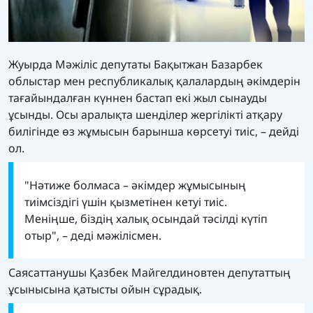
Жуырда Мәжіліс депутаты Бақытжан Базарбек
облыстар мен республикалық қалалардың әкімдерін
тағайындалған күннен бастап екі жыл сынауды
ұсынды. Осы аралықта шенділер жергілікті атқару
билігінде өз жұмысын барынша көрсетуі тиіс, – дейді
ол.
"Нәтиже болмаса – әкімдер жұмысының
тиімсіздігі үшін қызметінен кетуі тиіс.
Меніңше, біздің халық осындай тәсілді күтіп
отыр", – деді мәжілісмен.
Саясаттанушы Қазбек Майгелдиновтен депутаттың
ұсынысына қатысты ойын сұрадық.