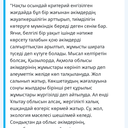
"Нақты осындай критерий енгізілген
жағдайда бұл бір жағынан әкімдердің
жауапкершілігін арттырып, тиімділігін
көтеруге мүмкіндік береді деген сенім бар.
Яғни, белгілі бір уақыт ішінде нәтиже
көрсету талабын қою әкімдерді
салғырттықтан арылтып, жұмысты ширата
түседі деп күтуге болады. Мысал келтіретін
болсақ, Қызылорда, Ақмола облысы
әкімдерінің жұмыстары көрініп жатыр деп
әлеуметтік желіде көп талқылануда. Жол
салынып жатыр, Көкшетаудың жағалауына
соңғы жылдары бірінші рет құрылыс
жұмыстары жүргізілді деп айтылуда. Ал енді
Ұлытау облысын алсақ, жергілікті халық
ешқандай өзгеріс көрмей жатыр. Су, жол,
экология мәселесі шешілмей келеді.
Сондықтан да облыс әкімдерінің,