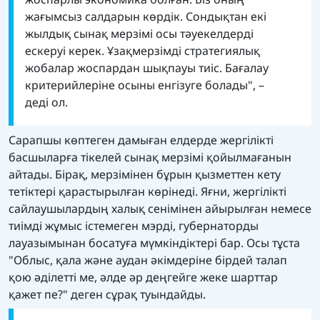
жағымсыз салдарын көрдік. Сондықтан екі
жылдық сынақ мерзімі осы тәуекелдерді
ескеруі керек. Ұзақмерзімді стратегиялық
жобалар жоспардан шықпауы тиіс. Бағалау
критерийлеріне осыны енгізуге болады", –
деді ол.
Сарапшы көптеген дамыған елдерде жергілікті
басшыларға тікелей сынақ мерзімі қойылмағанын
айтады. Бірақ, мерзімінен бұрын қызметтен кету
тетіктері қарастырылған көрінеді. Яғни, жергілікті
сайлаушылардың халық сенімінен айырылған немесе
тиімді жұмыс істемеген мэрді, губернаторды
лауазымынан босатуға мүмкіндіктері бар. Осы тұста
"Облыс, қала және аудан әкімдеріне бірдей талап
қою әділетті ме, әлде әр деңгейге жеке шарттар
қажет пе?" деген сұрақ туындайды.