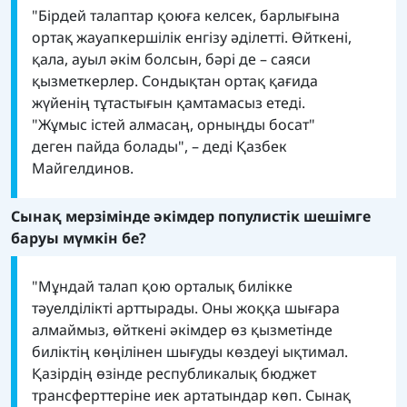
"Бірдей талаптар қоюға келсек, барлығына
ортақ жауапкершілік енгізу әділетті. Өйткені,
қала, ауыл әкім болсын, бәрі де – саяси
қызметкерлер. Сондықтан ортақ қағида
жүйенің тұтастығын қамтамасыз етеді.
"Жұмыс істей алмасаң, орныңды босат"
деген пайда болады", – деді Қазбек
Майгелдинов.
Сынақ мерзімінде әкімдер популистік шешімге
баруы мүмкін бе?
"Мұндай талап қою орталық билікке
тәуелділікті арттырады. Оны жоққа шығара
алмаймыз, өйткені әкімдер өз қызметінде
биліктің көңілінен шығуды көздеуі ықтимал.
Қазірдің өзінде республикалық бюджет
трансферттеріне иек артатындар көп. Сынақ