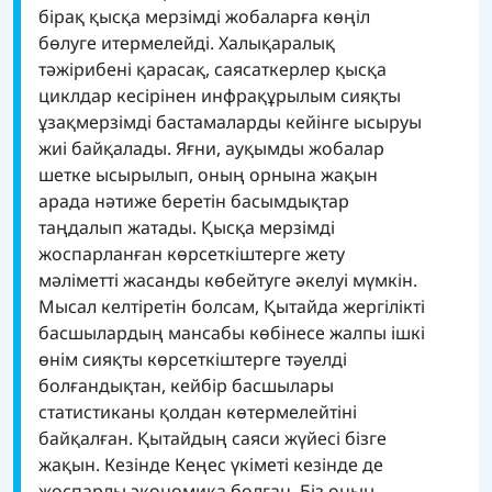
бірақ қысқа мерзімді жобаларға көңіл
бөлуге итермелейді. Халықаралық
тәжірибені қарасақ, саясаткерлер қысқа
циклдар кесірінен инфрақұрылым сияқты
ұзақмерзімді бастамаларды кейінге ысыруы
жиі байқалады. Яғни, ауқымды жобалар
шетке ысырылып, оның орнына жақын
арада нәтиже беретін басымдықтар
таңдалып жатады. Қысқа мерзімді
жоспарланған көрсеткіштерге жету
мәліметті жасанды көбейтуге әкелуі мүмкін.
Мысал келтіретін болсам, Қытайда жергілікті
басшылардың мансабы көбінесе жалпы ішкі
өнім сияқты көрсеткіштерге тәуелді
болғандықтан, кейбір басшылары
статистиканы қолдан көтермелейтіні
байқалған. Қытайдың саяси жүйесі бізге
жақын. Кезінде Кеңес үкіметі кезінде де
жоспарлы экономика болған. Біз оның