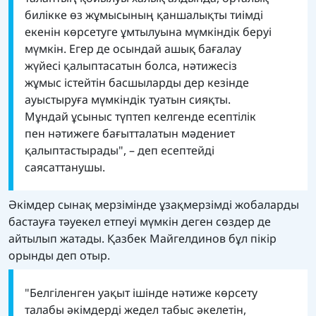
билікке өз жұмысының қаншалықты тиімді
екенін көрсетуге ұмтылуына мүмкіндік беруі
мүмкін. Егер де осындай ашық бағалау
жүйесі қалыптасатын болса, нәтижесіз
жұмыс істейтін басшыларды дер кезінде
ауыстыруға мүмкіндік туатын сияқты.
Мұндай ұсыныс түптеп келгенде есептілік
пен нәтижеге бағытталатын мәдениет
қалыптастырады", – деп есептейді
саясаттанушы.
Әкімдер сынақ мерзімінде ұзақмерзімді жобаларды
бастауға тәуекел етпеуі мүмкін деген сөздер де
айтылып жатады. Қазбек Майгелдинов бұл пікір
орынды деп отыр.
"Белгіленген уақыт ішінде нәтиже көрсету
талабы әкімдерді жедел табыс әкелетін,