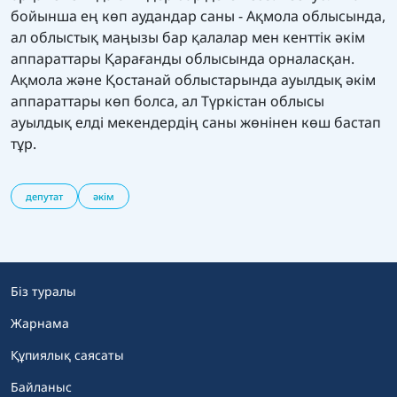
бойынша ең көп аудандар саны - Ақмола облысында,
ал облыстық маңызы бар қалалар мен кенттік әкім
аппараттары Қарағанды облысында орналасқан.
Ақмола және Қостанай облыстарында ауылдық әкім
аппараттары көп болса, ал Түркістан облысы
ауылдық елді мекендердің саны жөнінен көш бастап
тұр.
депутат
әкім
Біз туралы
Жарнама
Құпиялық саясаты
Байланыс