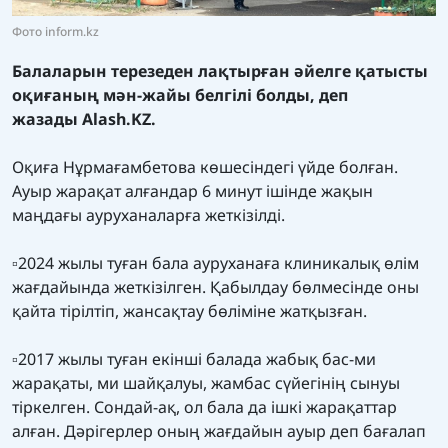
Фото inform.kz
Балаларын терезеден лақтырған әйелге қатысты
оқиғаның мән-жайы белгілі болды, деп
жазады
Alash.KZ.
Оқиға Нұрмағамбетова көшесіндегі үйде болған.
Ауыр жарақат алғандар 6 минут ішінде жақын
маңдағы ауруханаларға жеткізілді.
▫️
2024 жылы туған бала ауруханаға клиникалық өлім
жағдайында жеткізілген. Қабылдау бөлмесінде оны
қайта тірілтіп, жансақтау бөліміне жатқызған.
▫️
2017 жылы туған екінші балада жабық бас-ми
жарақаты, ми шайқалуы, жамбас сүйегінің сынуы
тіркелген. Сондай-ақ, ол бала да ішкі жарақаттар
алған. Дәрігерлер оның жағдайын ауыр деп бағалап