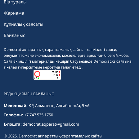
Біз туралы
Жарнама
Құпиялық саясаты
Байланыс
Democrat ақпараттық-сараптамалық сайты – еліміздегі саяси,
әлеуметтік және экономикалық мәселелерге арналған бірегей жоба.
Сайт әкімшілігі материалды көшіріп басу кезінде Democrat.kz сайтына
тікелей гиперсілтеме көрсетуді талап етеді.
РЕДАКЦИЯМЕН БАЙЛАНЫС
Мекенжай:
ҚР, Алматы қ., Алғабас ш/а, 5 үй
Телефон:
+7 747 535 1750
E-пошта:
democrat.aqparat@gmail.com
© 2025. Democrat ақпараттық-сараптамалық сайты