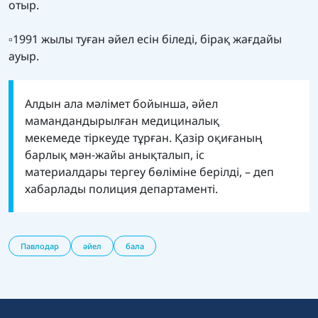
отыр.
▫️
1991 жылы туған әйел есін біледі, бірақ жағдайы
ауыр.
Алдын ала мәлімет бойынша, әйел
мамандандырылған медициналық
мекемеде тіркеуде тұрған. Қазір оқиғаның
барлық мән-жайы анықталып, іс
материалдары тергеу бөліміне берілді, – деп
хабарлады полиция департаменті.
Павлодар
әйел
бала