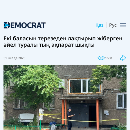
Қаз
Рус
Екі баласын терезеден лақтырып жіберген
әйел туралы тың ақпарат шықты
31 шілде 2025
1658