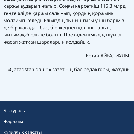
қаржы аударып жатыр. Соңғы көрсеткіш 115,3 млрд
теңге әлі де қаржы салынып, қордың қоржыны
молайып келеді. Еліміздің тыныштығы үшін бәріміз
де бір жағадан бас, бір жеңнен қол шығарып,
ынтымақ-бірлікте болып, Президентіміздің шұғыл
жасап жатқан шараларын қолдайық.
Ертай АЙҒАЛИҰЛЫ,
«Qazaqstan dauiri» газетінің бас редакторы, жазушы
Біз туралы
Жарнама
Құпиялық саясаты