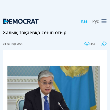
Қаз
Рус
Халық Тоқаевқа сеніп отыр
04 қаңтар 2024
443