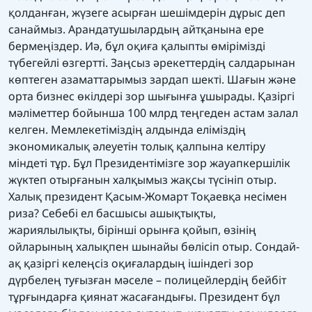
қолданған, жүзеге асырған шешімдерін дұрыс деп
санаймыз. Арандатушылардың айтқанына ере
бермеңіздер. Иә, бұл оқиға қалыпты өмірімізді
түбегейлі өзгертті. Заңсыз әрекеттердің салдарынан
көптеген азаматтарымыз зардап шекті. Шағын және
орта бизнес өкілдері зор шығынға ұшырады. Қазіргі
мәліметтер бойынша 100 млрд теңгеден астам залал
келген. Мемлекетіміздің алдында еліміздің
экономикалық әлеуетін толық қалпына келтіру
міндеті тұр. Бұл Президентімізге зор жауапкершілік
жүктеп отырғанын халқымыз жақсы түсініп отыр.
Халық президент Қасым-Жомарт Тоқаевқа несімен
риза? Себебі ел басшысы ашықтықты,
жариялылықты, бірінші орынға қойып, өзінің
ойларының халықпен шынайы бөлісіп отыр. Сондай-
ақ қазіргі келеңсіз оқиғалардың ішіндегі зор
дүрбелең туғызған мәселе – полицейлердің бейбіт
тұрғындарға қиянат жасағандығы. Президент бұл