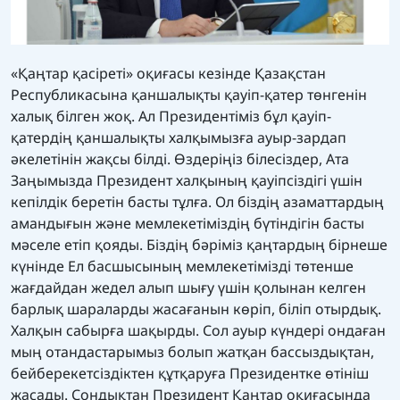
«Қаңтар қасіреті» оқиғасы кезінде Қазақстан
Республикасына қаншалықты қауіп-қатер төнгенін
халық білген жоқ. Ал Президентіміз бұл қауіп-
қатердің қаншалықты халқымызға ауыр-зардап
әкелетінін жақсы білді. Өздеріңіз білесіздер, Ата
Заңымызда Президент халқының қауіпсіздігі үшін
кепілдік беретін басты тұлға. Ол біздің азаматтардың
амандығын және мемлекетіміздің бүтіндігін басты
мәселе етіп қояды. Біздің бәріміз қаңтардың бірнеше
күнінде Ел басшысының мемлекетімізді төтенше
жағдайдан жедел алып шығу үшін қолынан келген
барлық шараларды жасағанын көріп, біліп отырдық.
Халқын сабырға шақырды. Сол ауыр күндері ондаған
мың отандастарымыз болып жатқан бассыздықтан,
бейберекетсіздіктен құтқаруға Президентке өтініш
жасады. Сондықтан Президент Қаңтар оқиғасында