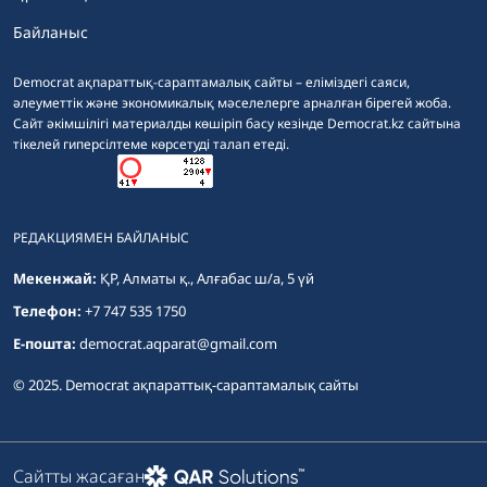
Байланыс
Democrat ақпараттық-сараптамалық сайты – еліміздегі саяси,
әлеуметтік және экономикалық мәселелерге арналған бірегей жоба.
Сайт әкімшілігі материалды көшіріп басу кезінде Democrat.kz сайтына
тікелей гиперсілтеме көрсетуді талап етеді.
РЕДАКЦИЯМЕН БАЙЛАНЫС
Мекенжай:
ҚР, Алматы қ., Алғабас ш/а, 5 үй
Телефон:
+7 747 535 1750
E-пошта:
democrat.aqparat@gmail.com
© 2025. Democrat ақпараттық-сараптамалық сайты
Сайтты жасаған