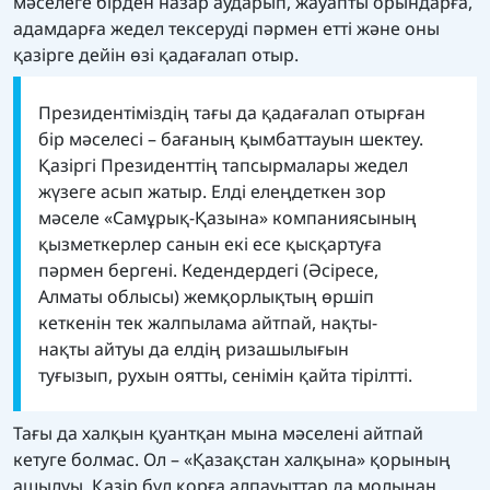
мәселеге бірден назар аударып, жауапты орындарға,
адамдарға жедел тексеруді пәрмен етті және оны
қазірге дейін өзі қадағалап отыр.
Президентіміздің тағы да қадағалап отырған
бір мәселесі – бағаның қымбаттауын шектеу.
Қазіргі Президенттің тапсырмалары жедел
жүзеге асып жатыр. Елді елеңдеткен зор
мәселе «Самұрық-Қазына» компаниясының
қызметкерлер санын екі есе қысқартуға
пәрмен бергені. Кедендердегі (Әсіресе,
Алматы облысы) жемқорлықтың өршіп
кеткенін тек жалпылама айтпай, нақты-
нақты айтуы да елдің ризашылығын
туғызып, рухын оятты, сенімін қайта тірілтті.
Тағы да халқын қуантқан мына мәселені айтпай
кетуге болмас. Ол – «Қазақстан халқына» қорының
ашылуы. Қазір бұл қорға алпауыттар да молынан