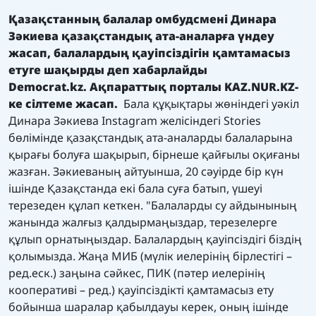
Қазақстанның балалар омбудсмені Динара
Зәкиева қазақстандық ата-аналарға үндеу
жасап, балалардың қауіпсіздігін қамтамасыз
етуге шақырды
деп хабарлайды
Democrat.kz.
Ақпараттық порталы
KAZ.NUR.KZ
-
ке сілтеме жасап.
Бала құқықтары жөніндегі уәкіл
Динара Зәкиева Instagram желісіндегі Stories
бөлімінде қазақстандық ата-аналарды балаларына
қырағы болуға шақырып, бірнеше қайғылы оқиғаны
жазған. Зәкиеваның айтуынша, 20 сәуірде бір күн
ішінде Қазақстанда екі бала суға батып, үшеуі
терезеден құлап кеткен. "Балаларды су айдынының
жанында жалғыз қалдырмаңыздар, терезелерге
құлып орнатыңыздар. Балалардың қауіпсіздігі біздің
қолымызда. Жаңа МИБ (мүлік иелерінің бірлестігі –
ред.еск.) заңына сәйкес, ПИК (пәтер иелерінің
кооперативі – ред.) қауіпсіздікті қамтамасыз ету
бойынша шаралар қабылдауы керек, оның ішінде