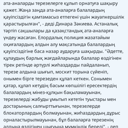
ата-аналарды терезелерге құлып орнатуға шақыру
қажет. Жаңа заңда ата-аналарға балалардың
қауіпсіздігін қамтамасыз етпегені үшін жауапкершілік
қарастырылған", - деді Динара Зәкиева. Астаналық
тәртіп сақшылары да қазақстандық ата-аналарға
үндеу жасаған. Елордалық полиция жазатайым
оқиғалардың алдын алу мақсатында балалардың
қауіпсіздігіне баса назар аударуға шақырды. "Әдетте,
құлаудың барлық жағдайларында балалар өздігінен
тірек ретінде әртүрлі жиһаздарды пайдаланып,
терезе алдына шығып, москит торына сүйеніп,
онымен бірге терезеден құлап кеткен. Сонымен
қатар, құлап кетудің басым көпшілігі ересектердің
балалардың мінез-құлқын бақыламауынан,
терезелерді жабуды ұмытып кететін туыстары мен
достарының салғырттығынан, терезелерде
блокаторлардың болмауынан, жиһаздардың дұрыс
орналастырылмауынан, бұл балаларға терезенің
алдына өздігінен шығуына мүмкіндік береді", - деп