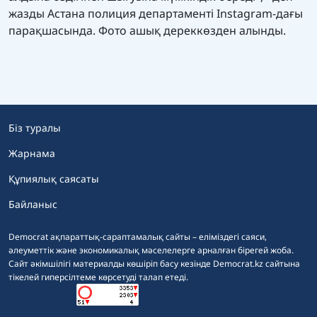
жазды Астана полиция департаменті Instagram-дағы
парақшасында. Фото ашық дереккөзден алынды.
Біз туралы
Жарнама
Құпиялық саясаты
Байланыс
Democrat ақпараттық-сараптамалық сайты – еліміздегі саяси,
әлеуметтік және экономикалық мәселелерге арналған бірегей жоба.
Сайт әкімшілігі материалды көшіріп басу кезінде Democrat.kz сайтына
тікелей гиперсілтеме көрсетуді талап етеді.