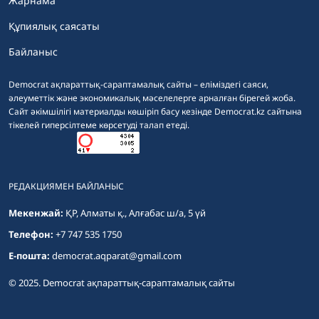
Жарнама
Құпиялық саясаты
Байланыс
Democrat ақпараттық-сараптамалық сайты – еліміздегі саяси,
әлеуметтік және экономикалық мәселелерге арналған бірегей жоба.
Сайт әкімшілігі материалды көшіріп басу кезінде Democrat.kz сайтына
тікелей гиперсілтеме көрсетуді талап етеді.
РЕДАКЦИЯМЕН БАЙЛАНЫС
Мекенжай:
ҚР, Алматы қ., Алғабас ш/а, 5 үй
Телефон:
+7 747 535 1750
E-пошта:
democrat.aqparat@gmail.com
© 2025. Democrat ақпараттық-сараптамалық сайты