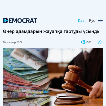
Қаз
Рус
Өнер адамдарын жауапқа тартуды ұсынды
16 мамыр 2024
596