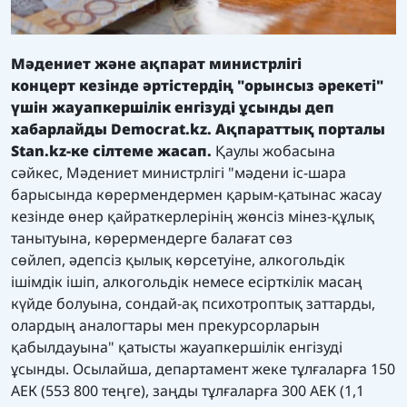
Мәдениет және ақпарат министрлігі
концерт кезінде әртістердің "орынсыз әрекеті"
үшін жауапкершілік енгізуді ұсынды
деп
хабарлайды
Democrat.kz.
Ақпараттық порталы
Stan.kz-
ке сілтеме жасап.
Қаулы жобасына
сәйкес, Мәдениет министрлігі "мәдени іс-шара
барысында көрермендермен қарым-қатынас жасау
кезінде өнер қайраткерлерінің жөнсіз мінез-құлық
танытуына, көрермендерге балағат сөз
сөйлеп, әдепсіз қылық көрсетуіне, алкогольдік
ішімдік ішіп, алкогольдік немесе есірткілік масаң
күйде болуына, сондай-ақ психотроптық заттарды,
олардың аналогтары мен прекурсорларын
қабылдауына" қатысты жауапкершілік енгізуді
ұсынды. Осылайша, департамент жеке тұлғаларға 150
АЕК (553 800 теңге), заңды тұлғаларға 300 АЕК (1,1