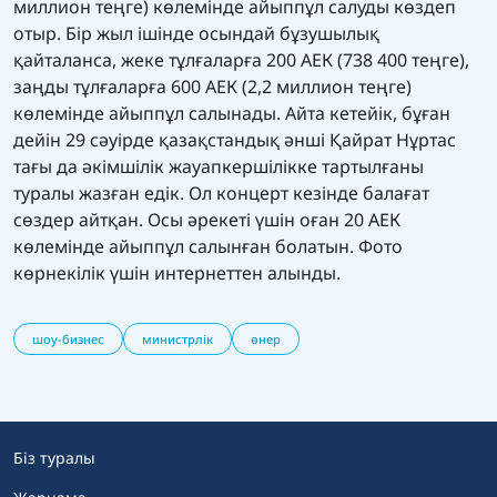
миллион теңге) көлемінде айыппұл салуды көздеп
отыр. Бір жыл ішінде осындай бұзушылық
қайталанса, жеке тұлғаларға 200 АЕК (738 400 теңге),
заңды тұлғаларға 600 АЕК (2,2 миллион теңге)
көлемінде айыппұл салынады. Айта кетейік, бұған
дейін 29 сәуірде қазақстандық әнші Қайрат Нұртас
тағы да әкімшілік жауапкершілікке тартылғаны
туралы жазған едік. Ол
концерт кезінде балағат
сөздер
айтқан. Осы әрекеті үшін оған 20 АЕК
көлемінде айыппұл салынған болатын. Фото
көрнекілік үшін интернеттен алынды.
шоу-бизнес
министрлік
өнер
Біз туралы