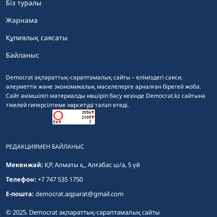
Біз туралы
Жарнама
Құпиялық саясаты
Байланыс
Democrat ақпараттық-сараптамалық сайты – еліміздегі саяси,
әлеуметтік және экономикалық мәселелерге арналған бірегей жоба.
Сайт әкімшілігі материалды көшіріп басу кезінде Democrat.kz сайтына
тікелей гиперсілтеме көрсетуді талап етеді.
РЕДАКЦИЯМЕН БАЙЛАНЫС
Мекенжай:
ҚР, Алматы қ., Алғабас ш/а, 5 үй
Телефон:
+7 747 535 1750
E-пошта:
democrat.aqparat@gmail.com
© 2025. Democrat ақпараттық-сараптамалық сайты