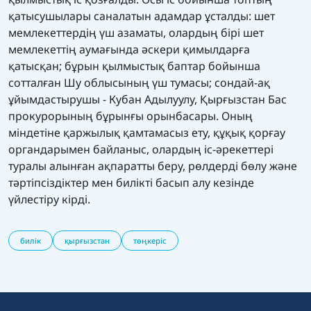
қатысушылары саналатын адамдар ұсталды: шет
мемлекеттердің үш азаматы, олардың бірі шет
мемлекеттің аумағында әскери қимылдарға
қатысқан; бұрын қылмыстық баптар бойынша
сотталған Шу облысының үш тумасы; сондай-ақ
ұйымдастырушы - Кубан Адылуулу, Қырғызстан Бас
прокурорының бұрынғы орынбасары. Оның
міндетіне қаржылық қамтамасыз ету, құқық қорғау
органдарымен байланыс, олардың іс-әрекеттері
туралы алынған ақпаратты беру, рөлдерді бөлу және
тәртіпсіздіктер мен билікті басып алу кезінде
үйлестіру кірді.
билік
қырғызстан
төңкеріс