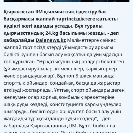
Қырғызстан ІІМ қылмыстық іздестіру бас
басқармасы жаппай тәртіпсіздіктеге қатысты
күдікті жеті адамды ұстады. Бұл туралы
қырғызстандық
24.kg
басылымы жазды, - деп
хабарлайды
Dalanews.kz
Мәліметтерге сәйкес
жаппай тәртіпсіздіктерді ұйымдастыру арқылы
билікті күшпен басып алу мақсатында ұйымдасқан
топ құрылған. "Әр қатысушының рөлдері бекітілген
(ұйымдастырушылар, көмекшілер, қаржыгерлер
және орындаушылар). Бұл топ Бішкек маңында
спорттық ойындар, сондай-ақ, басқа да жарыстар
өткізуді жоспарлады. Ұлттық спорт ойындары деген
желеумен олар зорлық зомбылық әрекеттеріне
шақыруды көздеді, конституцияға қарсы үндеулер
шығаруды, билікті одан әрі күштеп басып алу үшін
жағдайды тұрақсыздандыруды көздеді", - деп
хабарлады Қырғызстанның ІІМ. Бұл іс бойынша
қылмыстық іс қозғалды. Осы іс бойынша топтың