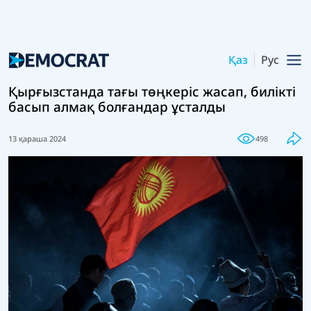
Қаз
Рус
Қырғызстанда тағы төңкеріс жасап, билікті
басып алмақ болғандар ұсталды
13 қараша 2024
498