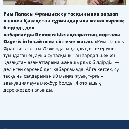
Рим Папасы Франциск су тасқынынан зардап
шеккен Қазақстан тұрғындарына жанашырлық
білдірді, деп
хабарлайды
Democrat.kz
ақпараттық порталы
Ozgeris.info
сайтына сілтеме жасап.
«Рим Папасы
Франциск соңғы 70 жылдағы қардың ерте еруінен
туындаған ең ауыр су тасқынынан зардап шеккен
Қазақстан азаматтарына жанашырлық білдірді», —
делінген сәрсенбідегі хабарламада. Айта кетсек, су
тасқыны салдарынан 90 мыңға жуық тұрғын
эвакуациялауға мәжбүр болды. Фото ашық
дереккөзден алынды.