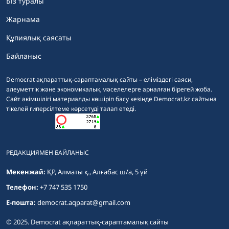
Біз туралы
Жарнама
Құпиялық саясаты
Байланыс
Democrat ақпараттық-сараптамалық сайты – еліміздегі саяси,
әлеуметтік және экономикалық мәселелерге арналған бірегей жоба.
Сайт әкімшілігі материалды көшіріп басу кезінде Democrat.kz сайтына
тікелей гиперсілтеме көрсетуді талап етеді.
РЕДАКЦИЯМЕН БАЙЛАНЫС
Мекенжай:
ҚР, Алматы қ., Алғабас ш/а, 5 үй
Телефон:
+7 747 535 1750
E-пошта:
democrat.aqparat@gmail.com
© 2025. Democrat ақпараттық-сараптамалық сайты