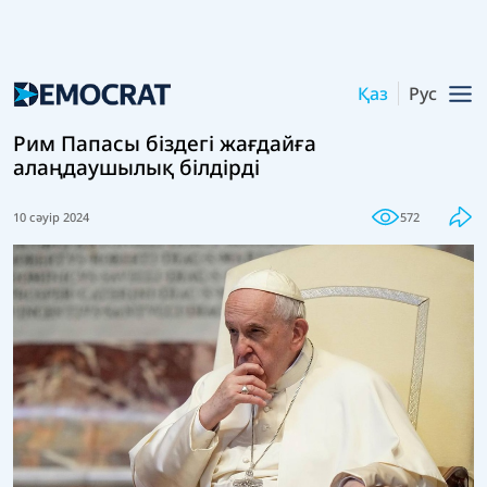
Қаз
Рус
Рим Папасы біздегі жағдайға
алаңдаушылық білдірді
10 сәуір 2024
572