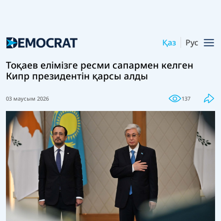
Қаз
Рус
Тоқаев елімізге ресми сапармен келген
Кипр президентін қарсы алды
03 маусым 2026
137