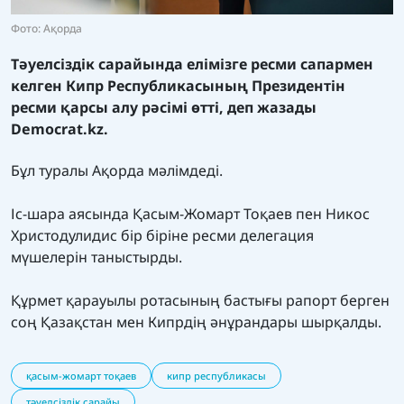
Фото: Ақорда
Тәуелсіздік сарайында елімізге ресми сапармен
келген Кипр Республикасының Президентін
ресми қарсы алу рәсімі өтті, деп жазады
Democrat.kz.
Бұл туралы Ақорда мәлімдеді.
Іс-шара аясында Қасым-Жомарт Тоқаев пен Никос
Христодулидис бір біріне ресми делегация
мүшелерін таныстырды.
Құрмет қарауылы ротасының бастығы рапорт берген
соң Қазақстан мен Кипрдің әнұрандары шырқалды.
қасым-жомарт тоқаев
кипр республикасы
тәуелсіздік сарайы