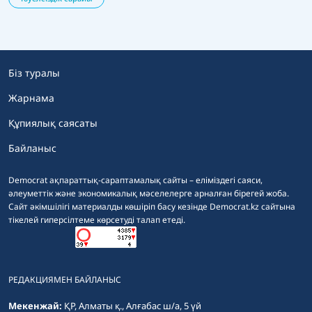
Біз туралы
Жарнама
Құпиялық саясаты
Байланыс
Democrat ақпараттық-сараптамалық сайты – еліміздегі саяси,
әлеуметтік және экономикалық мәселелерге арналған бірегей жоба.
Сайт әкімшілігі материалды көшіріп басу кезінде Democrat.kz сайтына
тікелей гиперсілтеме көрсетуді талап етеді.
РЕДАКЦИЯМЕН БАЙЛАНЫС
Мекенжай:
ҚР, Алматы қ., Алғабас ш/а, 5 үй