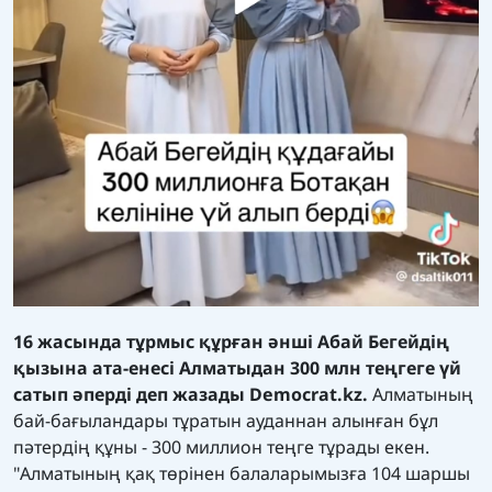
16 жасында тұрмыс құрған әнші Абай Бегейдің
қызына ата-енесі Алматыдан 300 млн теңгеге үй
сатып әперді деп жазады
Democrat.kz.
Алматының
бай-бағыландары тұратын ауданнан алынған бұл
пәтердің құны - 300 миллион теңге тұрады екен.
"Алматының қақ төрінен балаларымызға 104 шаршы