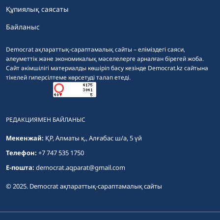
Құпиялық саясаты
Байланыс
Democrat ақпараттық-сараптамалық сайты – еліміздегі саяси,
әлеуметтік және экономикалық мәселелерге арналған бірегей жоба.
Сайт әкімшілігі материалды көшіріп басу кезінде Democrat.kz сайтына
тікелей гиперсілтеме көрсетуді талап етеді.
РЕДАКЦИЯМЕН БАЙЛАНЫС
Мекенжай:
ҚР, Алматы қ., Алғабас ш/а, 5 үй
Телефон:
+7 747 535 1750
E-пошта:
democrat.aqparat@gmail.com
© 2025. Democrat ақпараттық-сараптамалық сайты