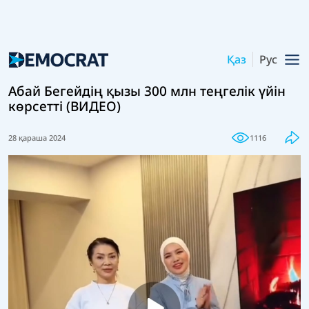
Қаз
Рус
Абай Бегейдің қызы 300 млн теңгелік үйін
көрсетті (ВИДЕО)
28 қараша 2024
1116