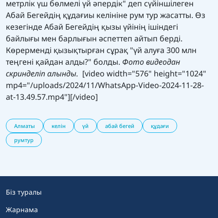
метрлік үш бөлмелі үй әпердік" деп сүйіншілеген
Абай Бегейдің құдағиы келініне рум тур жасатты. Өз
кезегінде Абай Бегейдің қызы үйінің ішіндегі
байлығы мен барлығын әспеттеп айтып берді.
Көрерменді қызықтырған сұрақ "үй алуға 300 млн
теңгені қайдан алды?" болды.
Фото видеодан
скринделіп алынды.
[video width="576" height="1024"
mp4="/uploads/2024/11/WhatsApp-Video-2024-11-28-
at-13.49.57.mp4"][/video]
Алматы
келін
үй
абай бегей
құдағи
румтур
Біз туралы
Жарнама