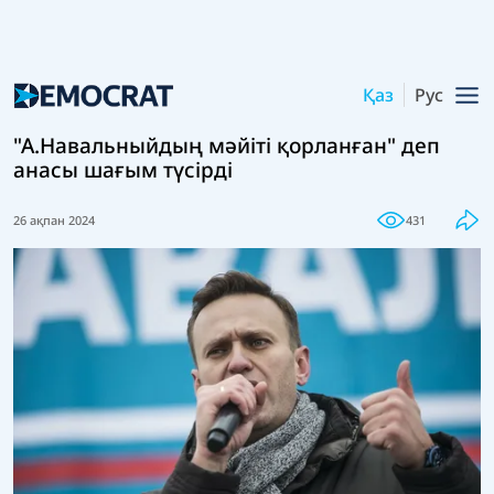
Қаз
Рус
"А.Навальныйдың мәйіті қорланған" деп
анасы шағым түсірді
26 ақпан 2024
431