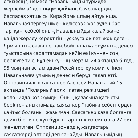
өткізесің", немесе "Навальныйды түрмеде
жерлейміз" деп
шарт қойған
. Саясаткердің
баспасөз хатшысы Кира Ярмыштың айтуынша,
Навальная тергеушімен келіссөз жүргізуден бас
тартқан, себебі оның Навальныйды қалай және
қайда жерлеу керектігін нұсқауға өкілеті жоқ деген.
Ярмыштың сөзінше, заң бойынша марқұмның денесі
туыстарына сараптамадан кейін екі күннен соң
берілуге тиіс. Бұл екі күннің мерзімі 24 ақпанда бітеді.
95 мыңнан астам адам Ресей тергеу комитетінен
Навальнаяға ұлының денесін беруді талап етті.
Оппозициялық саясаткер Алексей Навальный 16
ақпанда "Полярный волк" қатаң режимдегі
колонияда көз жұмды. Оның қазасына қатысты
берілген анықтамада саясаткер "табиғи себептерден
қайтыс болғаны" жазылған. Саясаткер қаза болғанға
дейін бірнеше күн бұрын тәртіптік изоляторға 27-рет
жөнелтілген. Оппозиционердің жақтастары
саясаткерді өлтірді деп санайды. Навальныйдың