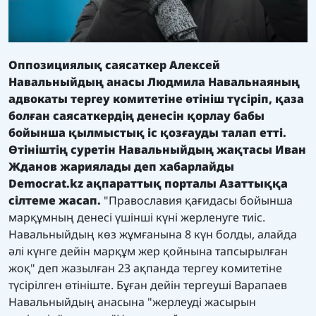
Оппозициялық саясаткер Алексей
Навальныйдың анасы Людмила Навальнаяның
адвокаты тергеу комитетіне өтініш түсіріп, қаза
болған саясаткердің денесін қорлау бабы
бойынша қылмыстық іс қозғауды талап етті.
Өтініштің суретін Навальныйдың жақтасы Иван
Жданов
жариялады деп хабарлайды
Democrat.kz
ақпараттық порталы Азаттыққа
сілтеме жасап.
"Православия қағидасы бойынша
марқұмның денесі үшінші күні жерленуге тиіс.
Навальныйдың көз жұмғанына 8 күн болды, алайда
әлі күнге дейін марқұм жер қойнына тапсырылған
жоқ" деп жазылған 23 ақпанда тергеу комитетіне
түсірілген өтініште. Бұған дейін тергеуші Варапаев
Навальныйдың анасына "жерлеуді жасырын