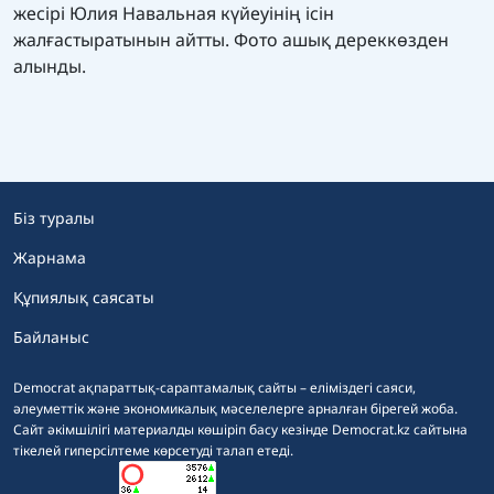
жесірі Юлия Навальная күйеуінің ісін
жалғастыратынын айтты. Фото ашық дереккөзден
алынды.
Біз туралы
Жарнама
Құпиялық саясаты
Байланыс
Democrat ақпараттық-сараптамалық сайты – еліміздегі саяси,
әлеуметтік және экономикалық мәселелерге арналған бірегей жоба.
Сайт әкімшілігі материалды көшіріп басу кезінде Democrat.kz сайтына
тікелей гиперсілтеме көрсетуді талап етеді.