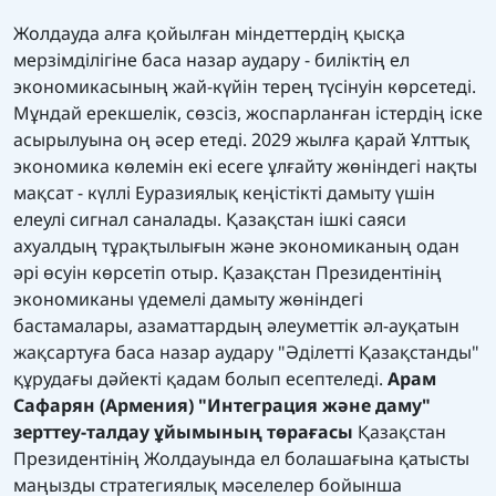
Жолдауда алға қойылған міндеттердің қысқа
мерзімділігіне баса назар аудару - биліктің ел
экономикасының жай-күйін терең түсінуін көрсетеді.
Мұндай ерекшелік, сөзсіз, жоспарланған істердің іске
асырылуына оң әсер етеді. 2029 жылға қарай Ұлттық
экономика көлемін екі есеге ұлғайту жөніндегі нақты
мақсат - күллі Еуразиялық кеңістікті дамыту үшін
елеулі сигнал саналады. Қазақстан ішкі саяси
ахуалдың тұрақтылығын және экономиканың одан
әрі өсуін көрсетіп отыр. Қазақстан Президентінің
экономиканы үдемелі дамыту жөніндегі
бастамалары, азаматтардың әлеуметтік әл-ауқатын
жақсартуға баса назар аудару "Әділетті Қазақстанды"
құрудағы дәйекті қадам болып есептеледі.
Арам
Сафарян (Армения)
"Интеграция және даму"
зерттеу-талдау ұйымының төрағасы
Қазақстан
Президентінің Жолдауында ел болашағына қатысты
маңызды стратегиялық мәселелер бойынша