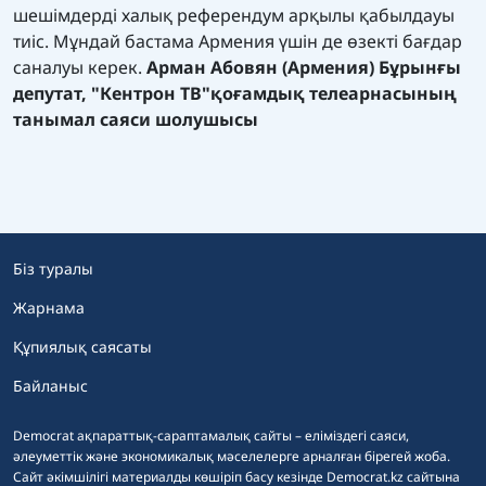
шешімдерді халық референдум арқылы қабылдауы
тиіс. Мұндай бастама Армения үшін де өзекті бағдар
саналуы керек.
Арман Абовян (Армения)
Бұрынғы
депутат, "Кентрон ТВ"қоғамдық телеарнасының
танымал саяси шолушысы
Біз туралы
Жарнама
Құпиялық саясаты
Байланыс
Democrat ақпараттық-сараптамалық сайты – еліміздегі саяси,
әлеуметтік және экономикалық мәселелерге арналған бірегей жоба.
Сайт әкімшілігі материалды көшіріп басу кезінде Democrat.kz сайтына