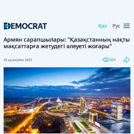
Қаз
Рус
Армян сарапшылары: "Қазақстанның нақты
мақсаттарға жетудегі әлеуеті жоғары"
26 қыркүйек 2023
323