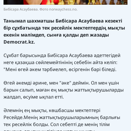
Бибісара Асаубаева. Фото norwaychess.no.
Танымал шахматшы Бибісара Асаубаева кезекті
бір сұхбатында тек ресейлік мектептердің мықты
екенін мәлімдеп, сынға қалды деп жазады
Democrat.kz.
Сұхбат барысында Бибісара Асаубаева әдеттегідей
неге қазақша сөйлемейтінінің себебін айта келіп:
"Мені өгей әкем тәрбиелеп, өсіргенін бәрі біледі.
Өгей әкемді әрине, мен "әке" деймін. Ол мен үшін
барын салып, маған ең мықты жаттықтырушыларды
жалдап, өсуіме ықпал етті.
Әлемнің ең мықты, көшбасшы мектептері
Ресейде.Менің жаттықтырушыларымның барлығы
тек ресейлік болды. Сол себепті де менің тілім