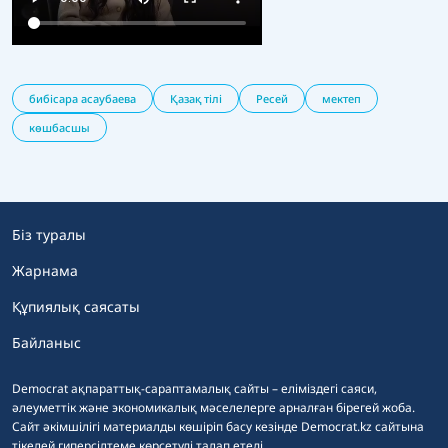
бибісара асаубаева
Қазақ тілі
Ресей
мектеп
көшбасшы
Біз туралы
Жарнама
Құпиялық саясаты
Байланыс
Democrat ақпараттық-сараптамалық сайты – еліміздегі саяси,
әлеуметтік және экономикалық мәселелерге арналған бірегей жоба.
Сайт әкімшілігі материалды көшіріп басу кезінде Democrat.kz сайтына
тікелей гиперсілтеме көрсетуді талап етеді.