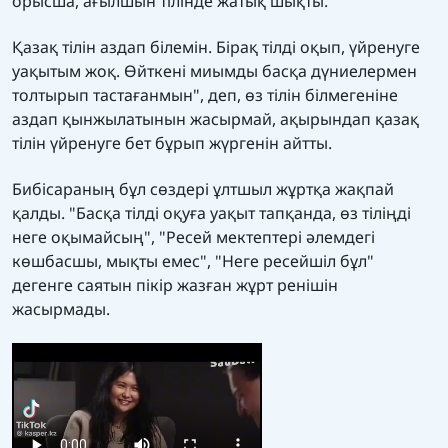
орысша, ағылшын тілінде жатық шықты.
Қазақ тілін аздап білемін. Бірақ тілді оқып, үйренуге
уақытым жоқ. Өйткені миымды басқа дүниелермен
толтырып тастағанмын", деп, өз тілін білмегеніне
аздап қынжылатынын жасырмай, ақырындап қазақ
тілін үйренуге бет бұрып жүргенін айтты.
Бибісараның бұл сөздері ұлтшыл жұртқа жақпай
қалды. "Басқа тілді оқуға уақыт тапқанда, өз тіліңді
неге оқымайсың", "Ресей мектептері әлемдегі
көшбасшы, мықты емес", "Неге ресейшіл бұл"
дегенге саятын пікір жазған жұрт ренішін
жасырмады.