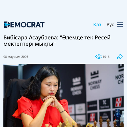
Қаз
Рус
Бибісара Асаубаева: "Әлемде тек Ресей
мектептері мықты"
08 маусым 2026
1016