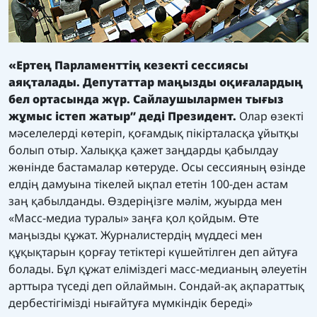
«Ертең Парламенттің кезекті сессиясы
аяқталады. Депутаттар маңызды оқиғалардың
бел ортасында жүр. Сайлаушылармен тығыз
жұмыс істеп жатыр
” деді Президент
.
Олар өзекті
мәселелерді көтеріп, қоғамдық пікірталасқа ұйытқы
болып отыр. Халыққа қажет заңдарды қабылдау
жөнінде бастамалар көтеруде. Осы сессияның өзінде
елдің дамуына тікелей ықпал ететін 100-ден астам
заң қабылданды. Өздеріңізге мәлім, жуырда мен
«Масс-медиа туралы» заңға қол қойдым. Өте
маңызды құжат. Журналистердің мүддесі мен
құқықтарын қорғау тетіктері күшейтілген деп айтуға
болады. Бұл құжат еліміздегі масс-медианың әлеуетін
арттыра түседі деп ойлаймын. Сондай-ақ ақпараттық
дербестігімізді нығайтуға мүмкіндік береді»