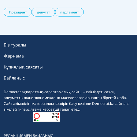
Президент
депутат
парламент
Біз туралы
Жарнама
Құпиялық саясаты
Байланыс
Democrat ақпараттық-сараптамалық сайты – еліміздегі саяси,
әлеуметтік және экономикалық мәселелерге арналған бірегей жоба.
Сайт әкімшілігі материалды көшіріп басу кезінде Democrat.kz сайтына
тікелей гиперсілтеме көрсетуді талап етеді.
РЕДАКЦИЯМЕН БАЙЛАНЫС