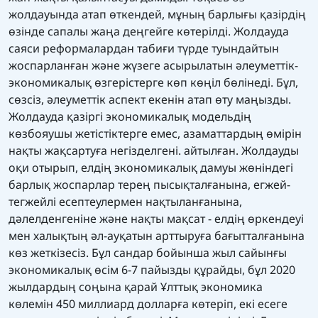
жолдауында атап өткендей, мұның барлығы қазірдің
өзінде сапалы жаңа деңгейге көтерілді. Жолдауда
саяси реформалардан табиғи түрде туындайтын
жоспарланған және жүзеге асырылатын әлеуметтік-
экономикалық өзгерістерге көп көңіл бөлінеді. Бұл,
сөзсіз, әлеуметтік аспект екенін атап өту маңызды.
Жолдауда қазіргі экономикалық модельдің
көзбояушы жетістіктерге емес, азаматтардың өмірін
нақты жақсартуға негізделгені. айтылған. Жолдауды
оқи отырып, елдің экономикалық дамуы жөніндегі
барлық жоспарлар терең пысықталғанына, егжей-
тегжейлі есептеулермен нақтыланғанына,
дәлелденгеніне және нақты мақсат - елдің өркендеуі
мен халықтың әл-ауқатын арттыруға бағытталғанына
көз жеткізесіз. Бұл сандар бойынша жыл сайынғы
экономикалық өсім 6-7 пайызды құрайды, бұл 2020
жылдардың соңына қарай Ұлттық экономика
көлемін 450 миллиард долларға көтеріп, екі есеге