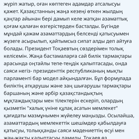
жүріп жатыр, оған көптеген адамдар атсалысуы
қажет. Қазақстанның жаңа кезеңі өткен жылдың
қаңтар айынан бері дамып келе жатқан азаматтық
қоғам қалаған өзгерістерден басталды. Бүгінде
мұндай қажам азаматтардың белсенді қатысуымен
жүзеге асырылып, қайтымсыз сипат алды деп айтуға
болады. Президент Тоқаевтың сөздерімен толық
келісемін. Жаңа бастамаларға сай билік тармақтары
арасында оңтайлы тепе-теңдік қалыптасады, онда
саяси негіз- президенттік республиканың мықты
парламенті бар модел айқындалған. Бұл формулада
биліктің атқарушы және заң шығарушы тармақтары
баршаның және әрбір қазақстандықтың
мұқтаждықтары мен тілектерін ескеріп, олардың
қызметін "халық үніне құлақ асатын мемлекет"
қағидаты мазмұнымен жүйелеу маңызды. Осылайша,
азаматтардың мемлекеттік шешімдер қабылдауға
қатысуы, толыққанды саяси мәдениеттің өсуі мен
жан-жақты қалыптасуы дамиды. Тоқаев өз