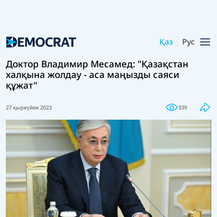
Қаз
Рус
Доктор Владимир Месамед: "Қазақстан
халқына жолдау - аса маңызды саяси
құжат"
27 қыркүйек 2023
339