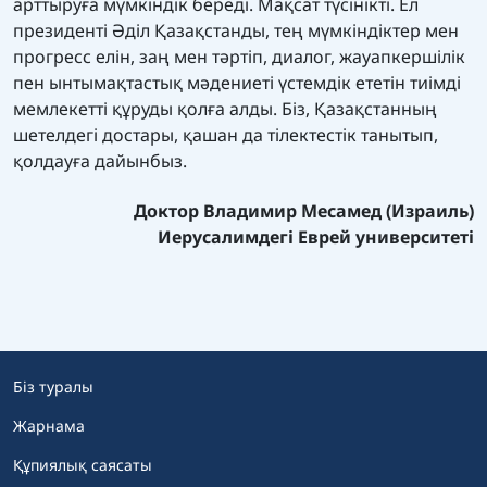
арттыруға мүмкіндік береді. Мақсат түсінікті. Ел
президенті Әділ Қазақстанды, тең мүмкіндіктер мен
прогресс елін, заң мен тәртіп, диалог, жауапкершілік
пен ынтымақтастық мәдениеті үстемдік ететін тиімді
мемлекетті құруды қолға алды. Біз, Қазақстанның
шетелдегі достары, қашан да тілектестік танытып,
қолдауға дайынбыз.
Доктор Владимир Месамед (Израиль)
Иерусалимдегі Еврей университеті
Біз туралы
Жарнама
Құпиялық саясаты