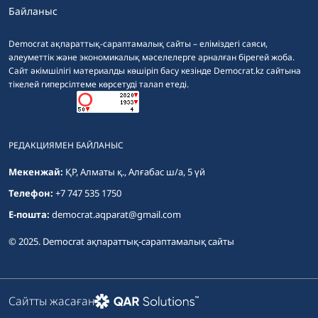
Байланыс
Democrat ақпараттық-сараптамалық сайты – еліміздегі саяси,
әлеуметтік және экономикалық мәселелерге арналған бірегей жоба.
Сайт әкімшілігі материалды көшіріп басу кезінде Democrat.kz сайтына
тікелей гиперсілтеме көрсетуді талап етеді.
РЕДАКЦИЯМЕН БАЙЛАНЫС
Мекенжай:
ҚР, Алматы қ., Алғабас ш/а, 5 үй
Телефон:
+7 747 535 1750
E-пошта:
democrat.aqparat@gmail.com
© 2025. Democrat ақпараттық-сараптамалық сайты
Сайтты жасаған