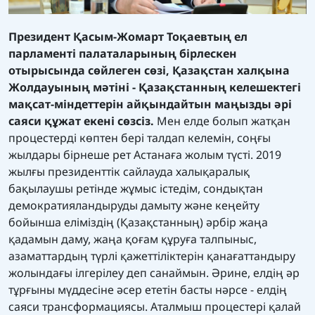
Президент Қасым-Жомарт Тоқаевтың ел
парламенті палаталарының бірлескен
отырысында сөйлеген сөзі, Қазақстан халқына
Жолдауының мәтіні - Қазақстанның келешектегі
мақсат-міндеттерін айқындайтын маңызды әрі
саяси құжат екені сөзсіз.
Мен елде болып жатқан
процестерді көптен бері талдап келемін, соңғы
жылдары бірнеше рет Астанаға жолым түсті. 2019
жылғы президенттік сайлауда халықаралық
бақылаушы ретінде жұмыс істедім, сондықтан
демократияландыруды дамыту және кеңейту
бойынша еліміздің (Қазақстанның) әрбір жаңа
қадамын даму, жаңа қоғам құруға талпыныс,
азаматтардың түрлі қажеттіліктерін қанағаттандыру
жолындағы ілгерілеу деп санаймын. Әрине, елдің әр
тұрғыны мүддесіне әсер ететін басты нәрсе - елдің
саяси трансформациясы. Аталмыш процестері қалай