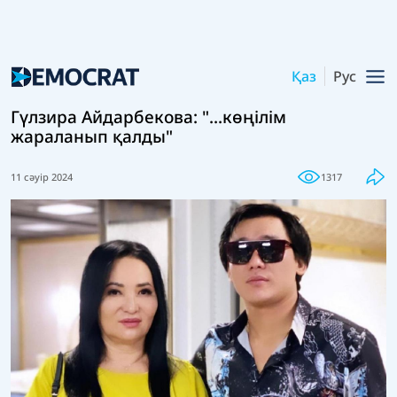
Қаз
Рус
Гүлзира Айдарбекова: "...көңілім
жараланып қалды"
11 сәуір 2024
1317