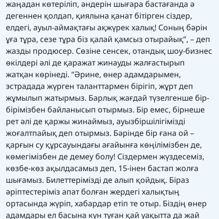
жаңадан көтеріліп, әндерін шығара бастағанда ә
дегеннен қолдап, қиялына қанат бітірген сіздер,
елдегі, ауыл-аймақтағы ақжүрек халық! Соның бәрін
ұға тұра, сезе тұра біз қалай қамсыз отырайық”, – деп
жазды продюсер. Сөзіне сенсек, отандық шоу-бизнес
өкілдері әлі де қаражат жинауды жалғастырып
жатқан көрінеді. “Әрине, өнер адамдарымен,
эстрадада жүрген таланттармен бірігіп, жұрт деп
жұмылып жатырмыз. Барлық жағдай түзелгенше бір-
бірімізбен байланысып отырмыз. Бір емес, бірнеше
рет әлі де қаржы жинаймыз, ауызбіршілігімізді
жоғалтпайық деп отырмыз. Бәрінде бір ғана ой –
қарғын су құрсауындағы ағайынға көңілімізбен де,
көмегімізбен де демеу болу! Сіздермен жүздесеміз,
көзбе-көз ақылдасамыз деп, 15-інен бастап жолға
шығамыз. Билеттерімізді де алып қойдық. Біраз
әріптестеріміз апат болған жердегі халықтың
ортасында жүріп, хабардар етіп те отыр. Біздің өнер
адамдары ел басына күн туған қай уақытта да жай