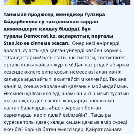
Танымал продюсер, менеджер Гүлзира
Айдарбекова су тасқынынан зардап
шеккендерге қолдау білдірді. Бұл
туралы
Democrat.kz.
ақпараттық порталы
Stan.kz
-ке сілтеме жасап
.
Өнер иесі өңірлерді
аралап, су астында қалған үйлерді көзбен көрмек.
“Отандастарым! Батыстағы, шығыстағы, солтүстіктегі,
орталықтағы жайсаң жұртым! Дәл қазіргідей абыржы
кезеңде өкпеге өкпе қосып немесе өзі алаң көңіл
халыққа ақыл айтып, ақылгөйсігім келмейді. Тек ана
көңілім, сонша жараланып қалғанын мойындаймын.
Әкемнен қалған көз еді, анамнан иісі шығып тұратын
шаңырақ еді деп езілген жандарды, шошынып
қалған балаларды, әбден зәрезап болған
қарияларды көріп қалай езілмейін?.. Тағдыры
күреске толы қазақ халқы қашан қамсыз өмір сүреді
екенбіз? Бәріңіз бөтен емессіздер, Қайрат сахнаға