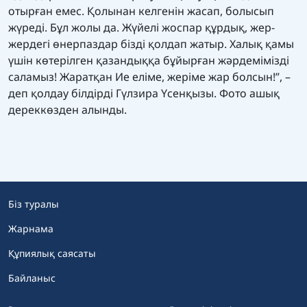
отырған емес. Қолынан келгенін жасап, болысып
жүреді. Бұл жолы да. Жүйелі жоспар құрдық, жер-
жердегі өнерпаздар бізді қолдап жатыр. Халық қамы
үшін көтерілген қазандыққа бұйырған жәрдемімізді
саламыз! Жаратқан Ие еліме, жеріме жар болсын!”, –
деп қолдау білдірді Гүлзира Үсенқызы. Фото ашық
дереккөзден алынды.
Біз туралы
Жарнама
Құпиялық саясаты
Байланыс