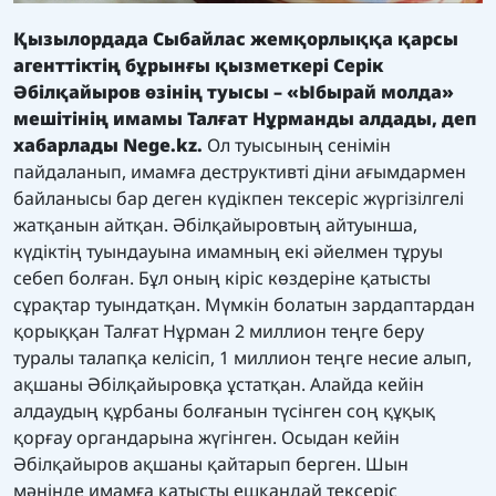
Қызылордада Сыбайлас жемқорлыққа қарсы
агенттіктің бұрынғы қызметкері Серік
Әбілқайыров өзінің туысы – «Ыбырай молда»
мешітінің имамы Талғат Нұрманды алдады, деп
хабарлады Nege.kz.
Ол туысының сенімін
пайдаланып, имамға деструктивті діни ағымдармен
байланысы бар деген күдікпен тексеріс жүргізілгелі
жатқанын айтқан. Әбілқайыровтың айтуынша,
күдіктің туындауына имамның екі әйелмен тұруы
себеп болған. Бұл оның кіріс көздеріне қатысты
сұрақтар туындатқан. Мүмкін болатын зардаптардан
қорыққан Талғат Нұрман 2 миллион теңге беру
туралы талапқа келісіп, 1 миллион теңге несие алып,
ақшаны Әбілқайыровқа ұстатқан. Алайда кейін
алдаудың құрбаны болғанын түсінген соң құқық
қорғау органдарына жүгінген. Осыдан кейін
Әбілқайыров ақшаны қайтарып берген. Шын
мәнінде имамға қатысты ешқандай тексеріс