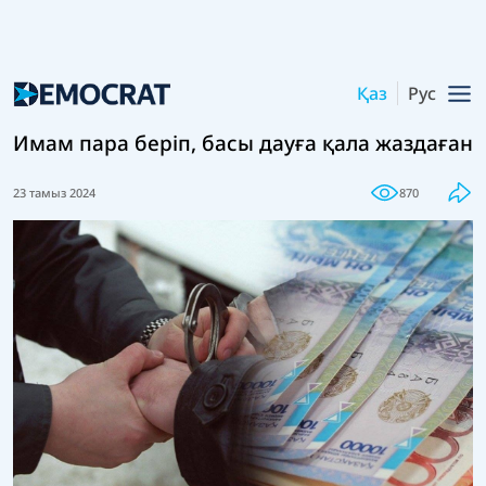
Қаз
Рус
Имам пара беріп, басы дауға қала жаздаған
23 тамыз 2024
870