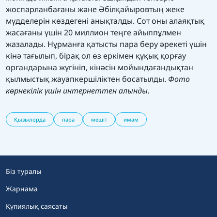
жоспарланбағаны және Әбілқайыровтың жеке
мүдделерін көздегені анықталды. Сот оны алаяқтық
жасағаны үшін 20 миллион теңге айыппұлмен
жазалады. Нұрманға қатысты пара беру әрекеті үшін
кінә тағылып, бірақ ол өз еркімен құқық қорғау
органдарына жүгініп, кінәсін мойындағандықтан
қылмыстық жауапкершіліктен босатылды.
Фото
көрнекілік үшін интернеттен алынды.
Қызылорда
пара
мешіт
имам
Біз туралы
Жарнама
Құпиялық саясаты