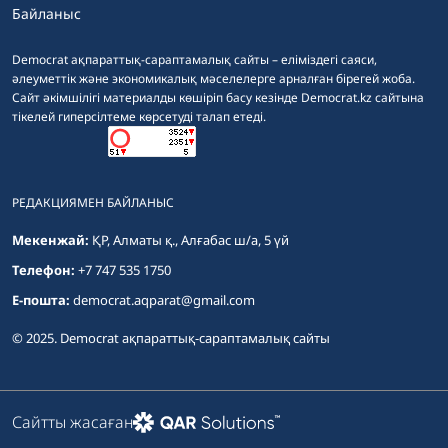
Байланыс
Democrat ақпараттық-сараптамалық сайты – еліміздегі саяси,
әлеуметтік және экономикалық мәселелерге арналған бірегей жоба.
Сайт әкімшілігі материалды көшіріп басу кезінде Democrat.kz сайтына
тікелей гиперсілтеме көрсетуді талап етеді.
РЕДАКЦИЯМЕН БАЙЛАНЫС
Мекенжай:
ҚР, Алматы қ., Алғабас ш/а, 5 үй
Телефон:
+7 747 535 1750
E-пошта:
democrat.aqparat@gmail.com
© 2025. Democrat ақпараттық-сараптамалық сайты
Сайтты жасаған