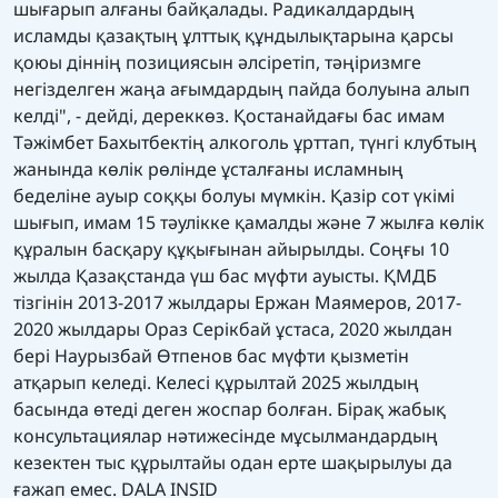
шығарып алғаны байқалады. Радикалдардың
исламды қазақтың ұлттық құндылықтарына қарсы
қоюы діннің позициясын әлсіретіп, тәңіризмге
негізделген жаңа ағымдардың пайда болуына алып
келді", - дейді, дереккөз. Қостанайдағы бас имам
Тәжімбет Бахытбектің алкоголь ұрттап, түнгі клубтың
жанында көлік рөлінде ұсталғаны исламның
беделіне ауыр соққы болуы мүмкін. Қазір сот үкімі
шығып, имам 15 тәулікке қамалды және 7 жылға көлік
құралын басқару құқығынан айырылды. Соңғы 10
жылда Қазақстанда үш бас мүфти ауысты. ҚМДБ
тізгінін 2013-2017 жылдары Ержан Маямеров, 2017-
2020 жылдары Ораз Серікбай ұстаса, 2020 жылдан
бері Наурызбай Өтпенов бас мүфти қызметін
атқарып келеді. Келесі құрылтай 2025 жылдың
басында өтеді деген жоспар болған. Бірақ жабық
консультациялар нәтижесінде мұсылмандардың
кезектен тыс құрылтайы одан ерте шақырылуы да
ғажап емес. DALA INSID