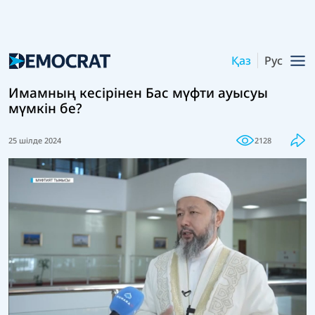
Қаз
Рус
Имамның кесірінен Бас мүфти ауысуы
мүмкін бе?
25 шілде 2024
2128