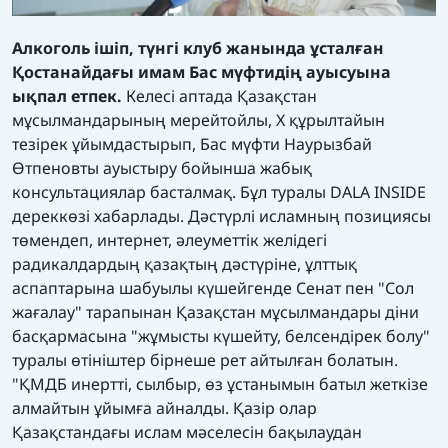
Алкоголь ішіп, түнгі клуб жанында ұсталған
Қостанайдағы имам Бас мүфтидің ауысуына
ықпал етпек.
Келесі аптада Қазақстан
мұсылмандарының мерейтойлы, Х құрылтайын
тезірек ұйымдастырып, Бас мүфти Наурызбай
Өтпеновты ауыстыру бойынша жабық
консультациялар басталмақ. Бұл туралы DALA INSIDE
дереккөзі хабарлады. Дәстүрлі исламның позициясы
төмендеп, интернет, әлеуметтік желідегі
радикалдардың қазақтың дәстүріне, ұлттық
аспаптарына шабуылы күшейгенде Сенат пен "Сол
жағалау" тарапынан Қазақстан мұсылмандары діни
басқармасына "жұмысты күшейту, белсендірек болу"
туралы өтініштер бірнеше рет айтылған болатын.
"ҚМДБ инертті, сылбыр, өз ұстанымын батыл жеткізе
алмайтын ұйымға айналды. Қазір олар
Қазақстандағы ислам мәселесін бақылаудан