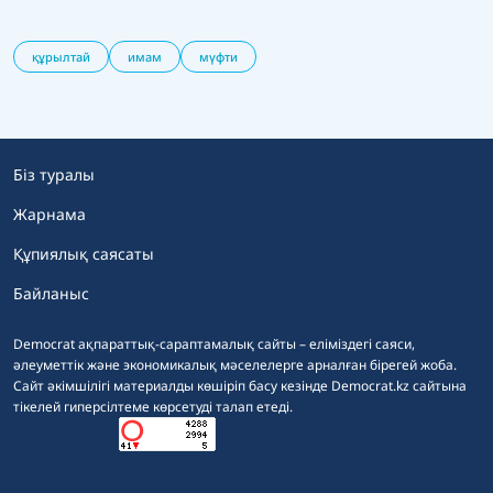
құрылтай
имам
мүфти
Біз туралы
Жарнама
Құпиялық саясаты
Байланыс
Democrat ақпараттық-сараптамалық сайты – еліміздегі саяси,
әлеуметтік және экономикалық мәселелерге арналған бірегей жоба.
Сайт әкімшілігі материалды көшіріп басу кезінде Democrat.kz сайтына
тікелей гиперсілтеме көрсетуді талап етеді.