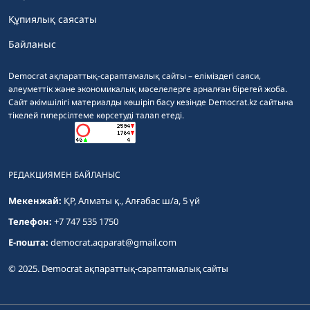
Құпиялық саясаты
Байланыс
Democrat ақпараттық-сараптамалық сайты – еліміздегі саяси,
әлеуметтік және экономикалық мәселелерге арналған бірегей жоба.
Сайт әкімшілігі материалды көшіріп басу кезінде Democrat.kz сайтына
тікелей гиперсілтеме көрсетуді талап етеді.
РЕДАКЦИЯМЕН БАЙЛАНЫС
Мекенжай:
ҚР, Алматы қ., Алғабас ш/а, 5 үй
Телефон:
+7 747 535 1750
E-пошта:
democrat.aqparat@gmail.com
© 2025. Democrat ақпараттық-сараптамалық сайты