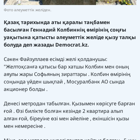
Фото әлеуметтік желіден.
Қазақ тарихында аты қаралы таңбамен
басылған Геннадий Колбиннің өмірінің соңғы
уақытына қатысты әлеуметтік желіде қызу талқы
болуда деп жазады
Democrat.kz.
Сәкен Файзуллаев есімді желі қолданушы:
"Желтоқсанға қатысы бар хатшы Колбин мен оның
аяулы жары Софьяның зираттары . Колбин өмірінің
соңында үйден шықпай , Мосуралбанк АО сында
акционер болды .
Денесі метродан табылған. Қызымен көрісуге барған
ғой . Өзі билікте болған кезінде 2 квартира алып
алған ғой, біреуіне өзі мен әйеліне , екіншісін қызы
мен немересіне .