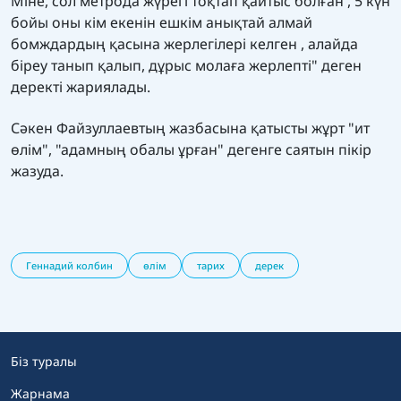
Міне, сол метрода жүрегі тоқтап қайтыс болған , 5 күн
бойы оны кім екенін ешкім анықтай алмай
бомждардың қасына жерлегілері келген , алайда
біреу танып қалып, дұрыс молаға жерлепті" деген
деректі жариялады.
Сәкен Файзуллаевтың жазбасына қатысты жұрт "ит
өлім", "адамның обалы ұрған" дегенге саятын пікір
жазуда.
Геннадий колбин
өлім
тарих
дерек
Біз туралы
Жарнама