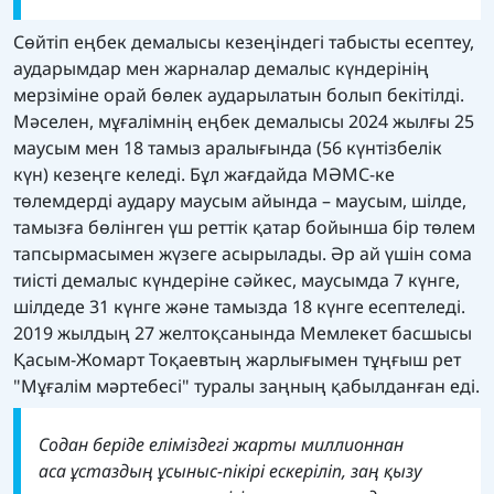
Сөйтіп еңбек демалысы кезеңіндегі табысты есептеу,
аударымдар мен жарналар демалыс күндерінің
мерзіміне орай бөлек аударылатын болып бекітілді.
Мәселен, мұғалімнің еңбек демалысы 2024 жылғы 25
маусым мен 18 тамыз аралығында (56 күнтізбелік
күн) кезеңге келеді. Бұл жағдайда МӘМС-ке
төлемдерді аудару маусым айында – маусым, шілде,
тамызға бөлінген үш реттік қатар бойынша бір төлем
тапсырмасымен жүзеге асырылады. Әр ай үшін сома
тиісті демалыс күндеріне сәйкес, маусымда 7 күнге,
шілдеде 31 күнге және тамызда 18 күнге есептеледі.
2019 жылдың 27 желтоқсанында Мемлекет басшысы
Қасым-Жомарт Тоқаевтың жарлығымен тұңғыш рет
"Мұғалім мәртебесі" туралы заңның қабылданған еді.
Содан беріде еліміздегі жарты миллионнан
аса ұстаздың ұсыныс-пікірі ескеріліп, заң қызу