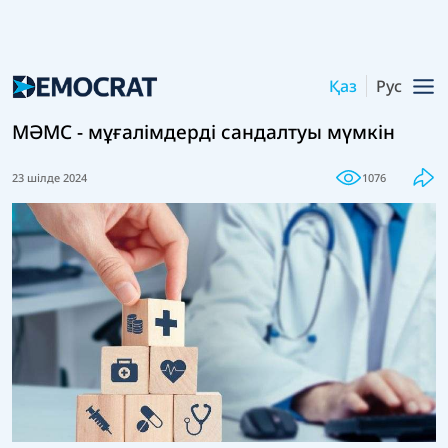
Қаз
Рус
МӘМС - мұғалімдерді сандалтуы мүмкін
23 шілде 2024
1076