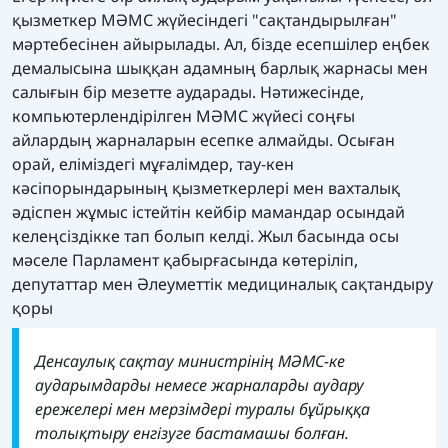
қызметкер МӘМС жүйесіндегі "сақтандырылған"
мәртебесінен айырылады. Ал, бізде есепшілер еңбек
демалысына шыққан адамның барлық жарнасы мен
салығын бір мезетте аударады. Нәтижесінде,
компьютерлендірілген МӘМС жүйесі соңғы
айлардың жарналарын есепке алмайды. Осыған
орай, еліміздегі мұғалімдер, тау-кен
кәсіпорындарының қызметкерлері мен вахталық
әдіспен жұмыс істейтін кейбір мамандар осындай
келеңсіздікке тап болып келді. Жыл басында осы
мәселе Парламент қабырғасында көтеріліп,
депутаттар мен Әлеуметтік медициналық сақтандыру
қоры
Денсаулық сақтау министрінің МӘМС-ке
аударымдарды немесе жарналарды аудару
ережелері мен мерзімдері туралы бұйрыққа
толықтыру енгізуге бастамашы болған.