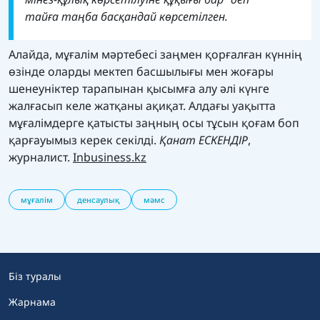
тайға таңба басқандай көрсетілген.
Алайда, мұғалім мәртебесі заңмен қорғалған күннің
өзінде оларды мектеп басшылығы мен жоғары
шенеуніктер тарапынан қысымға алу әлі күнге
жалғасып келе жатқаны ақиқат. Алдағы уақытта
мұғалімдерге қатысты заңның осы тұсын қоғам боп
қарғауымыз керек секілді.
Қанат ЕСКЕНДІР
,
журналист.
Inbusiness.kz
мұғалім
денсаулық
мәмс
Біз туралы
Жарнама