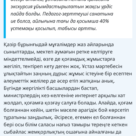
экскурсия ұйымдастырылатын жақсы үрдіс
пайда болды. Педагог-зерттеуші санатына
ие болса, айлығына тағы да қосымша 40%
үстемақы қосылып, табысы артты.
Қазір бұрынғыдай мұғалімдер жаз айларында
сыныптарды, мектеп аумағын ретке келтіруге
міндеттелмейді, өзге де қоғамдық жұмыстарға
жегіліп, тентіреп кету деген жоқ. Ұстаз мәртебесін
ұлықтайтын заңның дұрыс жұмыс істеуіне бір есептен
әлеуметтік желілер де әсер етіп жатқаны анық.
Бүгінде жергілікті басшылардан бастап,
министрлердің кез-келгеніне интернет арқылы хат
жолдап, қоғамға қозғау салуға болады. Алайда, қоғам
болғаннан кейін, шетін мәселе арагідік бой көрсетіп
тұратыны заңдылық. Әсіресе, егемен ел болғаннан
бері осы білім саласы нағыз тамыры тереңге кеткен
сыбайлас жемқорлықтың ошағына айналғаны да