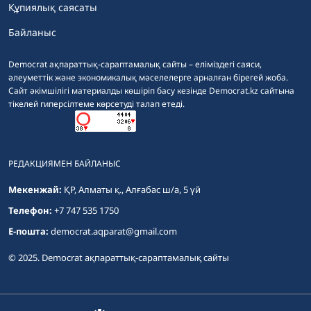
Құпиялық саясаты
Байланыс
Democrat ақпараттық-сараптамалық сайты – еліміздегі саяси,
әлеуметтік және экономикалық мәселелерге арналған бірегей жоба.
Сайт әкімшілігі материалды көшіріп басу кезінде Democrat.kz сайтына
тікелей гиперсілтеме көрсетуді талап етеді.
РЕДАКЦИЯМЕН БАЙЛАНЫС
Мекенжай:
ҚР, Алматы қ., Алғабас ш/а, 5 үй
Телефон:
+7 747 535 1750
E-пошта:
democrat.aqparat@gmail.com
© 2025. Democrat ақпараттық-сараптамалық сайты