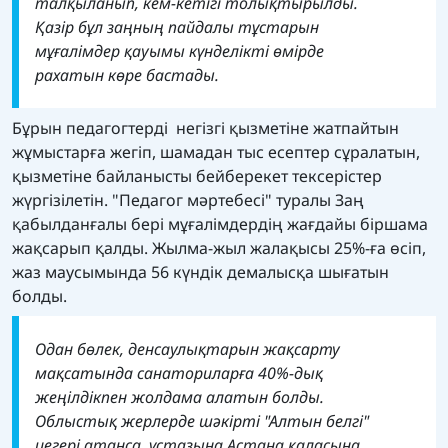
талқыланып, кем-кетігі толықтырылды.
Қазір бұл заңның пайдалы тұстарын
мұғалімдер қауымы күнделікті өмірде
рахатын көре бастады.
Бұрын педагогтерді негізгі қызметіне жатпайтын
жұмыстарға жегіп, шамадан тыс есептер сұралатын,
қызметіне байланысты бейберекет тексерістер
жүргізілетін. "Педагог мәртебесі" туралы Заң
қабылданғалы бері мұғалімдердің жағдайы біршама
жақсарып қалды. Жылма-жыл жалақысы 25%-ға өсіп,
жаз маусымында 56 күндік демалысқа шығатын
болды.
Одан бөлек, денсаулықтарын жақсарту
мақсатында санаториларға 40%-дық
жеңілдікпен жолдама алатын болды.
Облыстық жерлерде шәкірті "Алтын белгі"
иегері атанса, ұстазына Астана қаласына