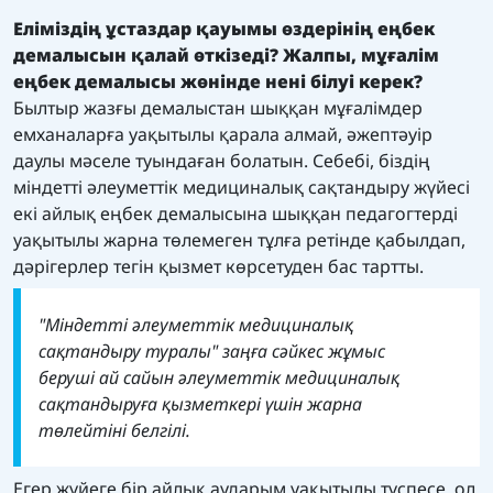
Еліміздің ұстаздар қауымы өздерінің еңбек
демалысын қалай өткізеді? Жалпы, мұғалім
еңбек демалысы жөнінде нені білуі керек?
Былтыр жазғы демалыстан шыққан мұғалімдер
емханаларға уақытылы қарала алмай, әжептәуір
даулы мәселе туындаған болатын. Себебі, біздің
міндетті әлеуметтік медициналық сақтандыру жүйесі
екі айлық еңбек демалысына шыққан педагогтерді
уақытылы жарна төлемеген тұлға ретінде қабылдап,
дәрігерлер тегін қызмет көрсетуден бас тартты.
"Міндетті әлеуметтік медициналық
сақтандыру туралы" заңға сәйкес жұмыс
беруші ай сайын әлеуметтік медициналық
сақтандыруға қызметкері үшін жарна
төлейтіні белгілі.
Егер жүйеге бір айлық аударым уақытылы түспесе, ол