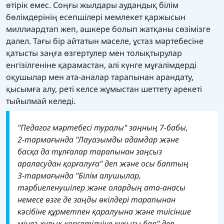
өтірік емес. Соңғы жылдары аудандық білім
бөлімдерінің есепшілері мемлекет қаржысын
миллиардтап жеп, әшкере болып жатқаны сөзімізге
дәлел. Тағы бір айтатын мәселе, ұстаз мәртебесіне
қатысты заңға өзгертулер мен толықтырулар
енгізілгеніне қарамастан, әлі күнге мұғалімдерді
оқушылар мен ата-аналар тарапынан арандату,
қысымға алу, реті келсе жұмыстан шеттету әрекеті
тыйылмай келеді.
"Педагог мәртебесі туралы" заңның 7-бабы,
2-тармағында "Лауазымды адамдар және
басқа да тұлғалар тарапынан заңсыз
араласудан қорғалуға" деп және осы баптың
3-тармағында "Білім алушылар,
тәрбиеленушілер және олардың ата-анасы
немесе өзге де заңды өкілдері тарапынан
кәсібіне құрметпен қаралуына және тиісінше
мінез-құлық көрсетілуіне құқығы бар" деп