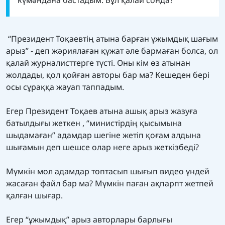
“Президент Тоқаевтің атына барған ұжымдық шағым
арыз” - деп жәриялаған құжат әле бармаған болса, ол
қалай журналисттерге түсті. Оны кім өз атынан
жолдады, қол қойған авторы бар ма? Кешеден бері
осы сұраққа жауап таппадым.
Егер Президент Тоқаев атына ашық арыз жазуға
батылдығы жеткен , “министірдің қысымына
шыдамаған” адамдар шегіне жетіп қоғам алдына
шығамын деп шешсе олар неге арыз жеткізбеді?
Мүмкін мол адамдар топтасып шығып видео үндей
жасаған файл бар ма? Мүмкін паған ақпарпт жетпей
қалған шығар.
Егер “ұжымдық” арыз авторлары барлығы