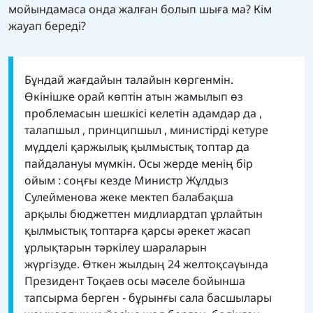
мойындамаса онда жалған болып шыға ма? Кім
жауап береді?
Бұндай жағдайын талайын көргенмін.
Өкінішке орай көптін атын жамылып өз
проблемасын шешкісі келетін адамдар да ,
талапшыл , принципшыл , министірді кетуре
мүдделі қаржылық қылмыстық топтар да
пайдалануы мүмкін. Осы жерде менің бір
ойым : соңғы кезде Министр Жұлдыз
Сулейменова жеке мектеп балабақша
арқылы бюджеттен мидлиардтап ұрлайтын
қылмыстық топтарға қарсы әрекет жасап
ұрлықтарын тәркілеу шараларын
жүргізуде. Өткен жылдың 24 желтоқсаүында
Президент Тоқаев осы мәселе бойынша
тапсырма берген - бұрынғы сала басшылары