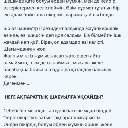
шешімде қате болуы әбден мүмкін, мен де кейбір
өзгерістермен келіспеймін. Өзім құрмет тұтатын бір
екі адам бойынша пікіріміз қарама қайшы болды.
Бір өзі министр Президент алдында жауапкершілік
өзінде, өзі шешсін деп қоя салдым. Біз білмейтін ішкі
жағдай көп қой. Бірақ ол адамдар өзі келісті.
Шағымданған жоқ.
Жалпы мінсіз жұмыс жасап жатыр деп айта
алмаймын, өзім де сынаймын, мысалы жеке
балабақша бойынша одан да қаталдау бақылау
керек.
Дегенмен …
НЕГЕ АҚПАРАТТЫҚ ШАБУЫЛҒА ҰҚСАЙДЫ?
Себебі бір мезгілді , әртүрлі басылымдар бірдей
“теріс пікір туғызатын” ақпарат шығарыпты.
Ондай пікірдің болуы әбден мүмкін әрине, және