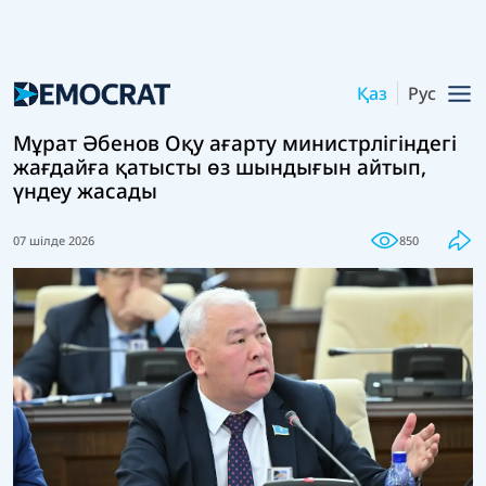
Қаз
Рус
Мұрат Әбенов Оқу ағарту министрлігіндегі
жағдайға қатысты өз шындығын айтып,
үндеу жасады
07 шілде 2026
850