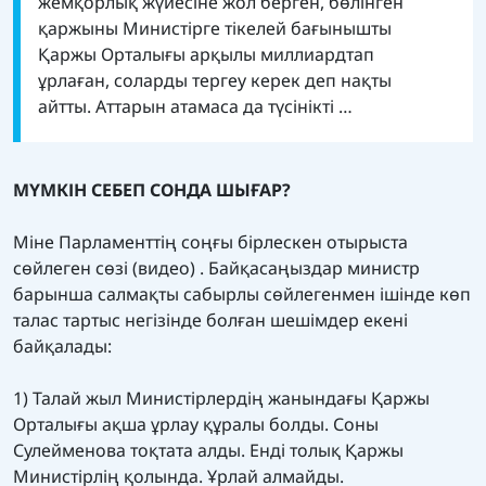
жемқорлық жүйесіне жол берген, бөлінген
қаржыны Министірге тікелей бағынышты
Қаржы Орталығы арқылы миллиардтап
ұрлаған, соларды тергеу керек деп нақты
айтты. Аттарын атамаса да түсінікті …
МҮМКІН СЕБЕП СОНДА ШЫҒАР?
Міне Парламенттің соңғы бірлескен отырыста
сөйлеген сөзі (видео) . Байқасаңыздар министр
барынша салмақты сабырлы сөйлегенмен ішінде көп
талас тартыс негізінде болған шешімдер екені
байқалады:
1) Талай жыл Министірлердің жанындағы Қаржы
Орталығы ақша ұрлау құралы болды. Соны
Сулейменова тоқтата алды. Енді толық Қаржы
Министірлің қолында. Ұрлай алмайды.