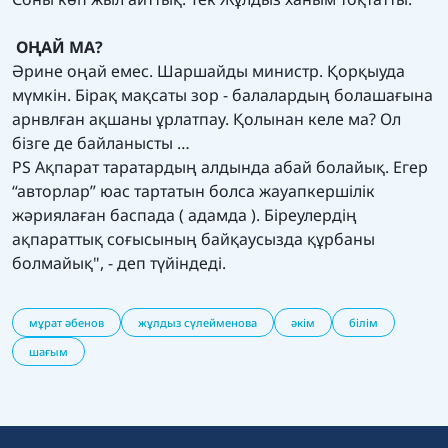
ОҢАЙ МА?
Әрине оңай емес. Шаршайды министр. Қорқыуда
мүмкін. Бірақ мақсаты зор - балалардың болашағына
арнвлған ақшаны ұрлатпау. Қолынан келе ма? Ол
бізге де байланысты …
PS Ақпарат таратардың алдында абай болайық. Егер
“авторлар” юас тартатын болса жауапкершілік
жәриялаған баспада ( адамда ). Біреулердің
ақпараттық соғысының байқаусызда құрбаны
болмайық", - деп түйіндеді.
мұрат әбенов
жұлдыз сүлейменова
әкім
білім
шағым