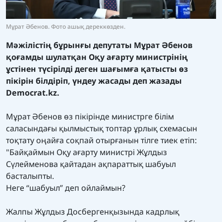
Мұрат Әбенов. Фото ашық дереккөзден.
Мәжілістің бұрынғы депутаты Мұрат Әбенов
қоғамды шулатқан Оқу ағарту министрінің
ұстінен түсірілді деген шағымға қатысты өз
пікірін білдіріп, үндеу жасады деп жазады
Democrat.kz.
Мұрат Әбенов өз пікірінде министрге білім
саласындағы қылмыстық топтар ұрлық схемасын
тоқтату оңайға соқпай отырғанын тілге тиек етіп:
"Байқаймын Оқу ағарту министрі
Жұлдыз
Сүлейменова
қайтадан ақпараттық шабуыл
басталыпты.
Неге “шабуыл” деп ойлаймын?
Жалпы Жұлдыз Досбергенқызында кадрлық