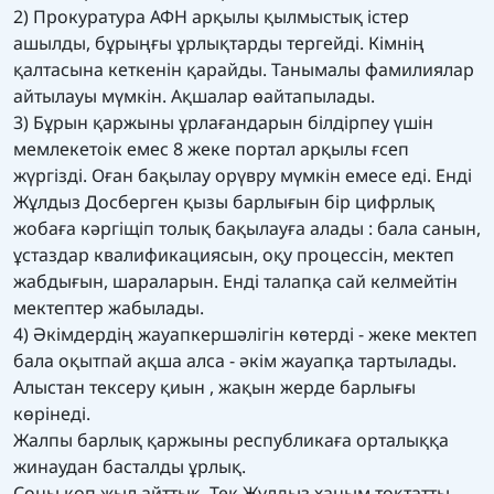
2) Прокуратура АФН арқылы қылмыстық істер
ашылды, бұрыңғы ұрлықтарды тергейді. Кімнің
қалтасына кеткенін қарайды. Танымалы фамилиялар
айтылауы мүмкін. Ақшалар өайтапылады.
3) Бұрын қаржыны ұрлағандарын білдірпеу үшін
мемлекетоік емес 8 жеке портал арқылы ғсеп
жүргізді. Оған бақылау орүвру мүмкін емесе еді. Енді
Жұлдыз Досберген қызы барлығын бір цифрлық
жобаға кәргіщіп толық бақылауға алады : бала санын,
ұстаздар квалификациясын, оқу процессін, мектеп
жабдығын, шараларын. Енді талапқа сай келмейтін
мектептер жабылады.
4) Әкімдердің жауапкершәлігін көтерді - жеке мектеп
бала оқытпай ақша алса - әкім жауапқа тартылады.
Алыстан тексеру қиын , жақын жерде барлығы
көрінеді.
Жалпы барлық қаржыны республикаға орталыққа
жинаудан басталды ұрлық.
Соны көп жыл айттық. Тек Жұлдыз ханым тоқтатты.