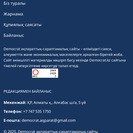
Біз туралы
Жарнама
Құпиялық саясаты
Байланыс
Democrat ақпараттық-сараптамалық сайты – еліміздегі саяси,
әлеуметтік және экономикалық мәселелерге арналған бірегей жоба.
Сайт әкімшілігі материалды көшіріп басу кезінде Democrat.kz сайтына
тікелей гиперсілтеме көрсетуді талап етеді.
РЕДАКЦИЯМЕН БАЙЛАНЫС
Мекенжай:
ҚР, Алматы қ., Алғабас ш/а, 5 үй
Телефон:
+7 747 535 1750
E-пошта:
democrat.aqparat@gmail.com
© 2025. Democrat ақпараттық-сараптамалық сайты