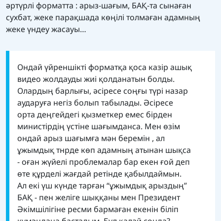
әртүрлі форматта : арыз-шағым, БАҚ-та сынаған
сухбат, жеке парақшада көңілі толмаған адамның
жеке үндеу жасауы…
Ондай үйреншікті форматқа қоса казір ашық
видео жолдауды жиі қолданатын болды.
Олардың барлығы, әсіресе соңғы түрі назар
аударуға негіз болып табылады. Әсіресе
орта деңгейдегі қызметкер емес бірден
министірдің үстіне шағымданса. Мен өзім
ондай арыз шағымға мән беремін , ал
ұжымдық тнрде көп адамның атынан шықса
- оған жүйелі проблемалар бар екен ғой деп
өте құрделі жағдай ретінде қабылдаймын.
Ал екі үш күнде тарған “ұжымдық арыздың”
БАҚ - пен желіге шыққаны мен Президент
Әкімшілігіне ресми бармаған екенін біліп
күмәндана бастадым. Бұл қалай сонда?