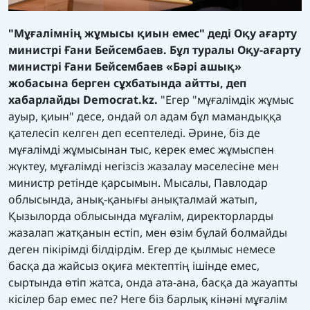
"Мұғалімнің жұмысы қиын емес" деді Оқу ағарту
министрі Ғани Бейсембаев. Бұл туралы Оқу-ағарту
министрі Ғани Бейсембаев «Бәрі ашық»
жобасына берген сұхбатында айтты, деп
хабарлайды
Democrat.kz.
"Егер "мұғалімдік жұмыс
ауыр, қиын" десе, ондай ол адам бұл мамандыққа
қателесіп келген деп есептеледі. Әрине, біз де
мұғалімді жұмысынан тыс, керек емес жұмыспен
жүктеу, мұғалімді негізсіз жазалау мәселесіне мен
министр ретінде қарсымын. Мысалы, Павлодар
облысында, анық-қанығы анықталмай жатып,
Қызылорда облысында мұғалім, директорларды
жазалап жатқанын естіп, мен өзім бұлай болмайды
деген пікірімді білдірдім. Егер де қылмыс немесе
басқа да жайсыз оқиға мектептің ішінде емес,
сыртында өтіп жатса, онда ата-ана, басқа да жауапты
кісілер бар емес пе? Неге біз барлық кінәні мұғалім