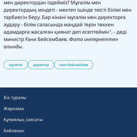
мен директордан іздейміз? Мұғалім мен
директордың міндеті - мектеп ішінде тиісті білімі мен
тәрбиесін беру. Бар кінәні мұғалім мен директорға
аудару - білім саласында маңдай терін төккен
адамдарға жасалған қиянат деп есептеймін", - деді
министр Ғани Бейсембаев.
Фото интернеттен
алынды.
мұғалім
директор
ғани бейсембаев
Біз туралы
Жарнама
Құпиялық саясаты
Байланыс