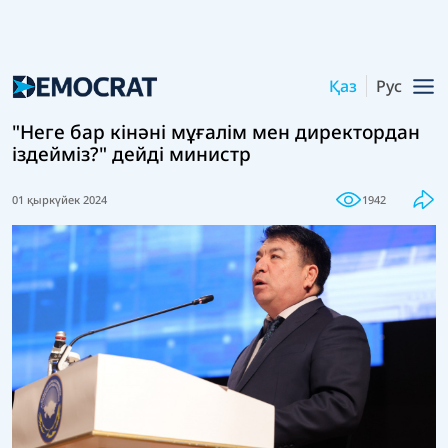
Қаз
Рус
"Неге бар кінәні мұғалім мен директордан
іздейміз?" дейді министр
01 қыркүйек 2024
1942