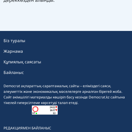
Біз туралы
Жарнама
Құпиялық саясаты
Байланыс
Democrat ақпараттық-сараптамалық сайты – еліміздегі саяси,
әлеуметтік және экономикалық мәселелерге арналған бірегей жоба.
Сайт әкімшілігі материалды көшіріп басу кезінде Democrat.kz сайтына
тікелей гиперсілтеме көрсетуді талап етеді.
РЕДАКЦИЯМЕН БАЙЛАНЫС