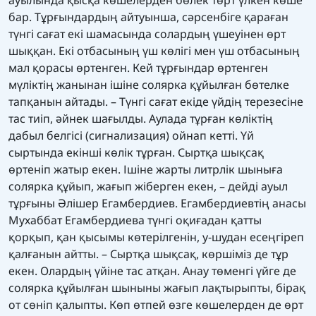
бар. Тұрғындардың айтуынша, сәрсенбіге қараған
түнгі сағат екі шамасында солардың үшеуінен өрт
шыққан. Екі отбасының үш көлігі мен үш отбасының
мал қорасы өртенген. Кей тұрғындар өртенген
мүліктің жанынан ішіне солярка құйылған бөтелке
тапқанын айтады. – Түнгі сағат екіде үйдің терезесіне
тас тиіп, әйнек шағылды. Аулада тұрған көліктің
дабыл белгісі (сигнализация) ойнап кетті. Үй
сыртында екінші көлік тұрған. Сыртқа шықсақ
өртеніп жатыр екен. Ішіне жарты литрлік шыныға
солярка құйып, жағып жіберген екен, – дейді ауыл
тұрғыны Әлішер Егамбердиев. Егамбердиевтің анасы
Мухаббат Егамбердиева түнгі оқиғадан қатты
қорқып, қан қысымы көтерілгенін, у-шудан есеңгіреп
қалғанын айтты. – Сыртқа шықсақ, көршіміз де тұр
екен. Олардың үйіне тас атқан. Анау төменгі үйге де
солярка құйылған шыныны жағып лақтырыпты, бірақ
от сөніп қалыпты. Көп өтпей өзге көшелерден де өрт