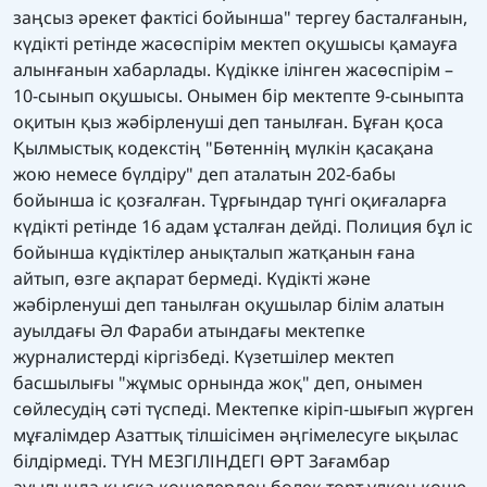
заңсыз әрекет фактісі бойынша" тергеу басталғанын,
күдікті ретінде жасөспірім мектеп оқушысы қамауға
алынғанын хабарлады. Күдікке ілінген жасөспірім –
10-сынып оқушысы. Онымен бір мектепте 9-сыныпта
оқитын қыз жәбірленуші деп танылған. Бұған қоса
Қылмыстық кодекстің "Бөтеннің мүлкін қасақана
жою немесе бүлдіру" деп аталатын 202-бабы
бойынша іс қозғалған. Тұрғындар түнгі оқиғаларға
күдікті ретінде 16 адам ұсталған дейді. Полиция бұл іс
бойынша күдіктілер анықталып жатқанын ғана
айтып, өзге ақпарат бермеді. Күдікті және
жәбірленуші деп танылған оқушылар білім алатын
ауылдағы Әл Фараби атындағы мектепке
журналистерді кіргізбеді. Күзетшілер мектеп
басшылығы "жұмыс орнында жоқ" деп, онымен
сөйлесудің сәті түспеді. Мектепке кіріп-шығып жүрген
мұғалімдер Азаттық тілшісімен әңгімелесуге ықылас
білдірмеді. ТҮН МЕЗГІЛІНДЕГІ ӨРТ Зағамбар
ауылында қысқа көшелерден бөлек төрт үлкен көше