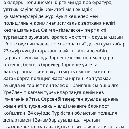
өкілдері. Полициямен бірге мұнда прокуратура,
ұлттық қауіпсіздік комитеті мен әкімдік
қызметкерлері де жүр. Ауыл көшелерінен
полицияның криминалистикалық зертхана көлігі
көзге шалынды. Өзім әңгімелескен жергілікті
тұрғындар ауылдағы аралас мектептің оқушы қызын
"бірге оқитын жасөспірім зорлапты" деген суыт хабар
23 сәуір күндіз тарағанын айтты. Ал сәрсенбіге
қараған түні ауылда бірнеше көлік пен мал қора
өртеніп, белгісіз біреулер бірнеше үйге тас
лақтырғаннан кейін жұрттың тыныштығы кеткен.
Зағамбарға полиция жасағы кірген. Көп ұзамай
ауылда интернет пен телефон байланысы өшірілген.
Үрейленіп қалған тұрғындар таңға дейін көз
ілмегенін айтты. Сәрсенбі таңертең ауылда арнайы
жиын өтіп, түске жақын елді мекенге блокпост
қойылған. 24 сәуірде Түркістан облыстық полиция
департаменті Зағамбар ауылында тұратын
"кәмелетке толмағанға қатысты жыныстық сипаттағы