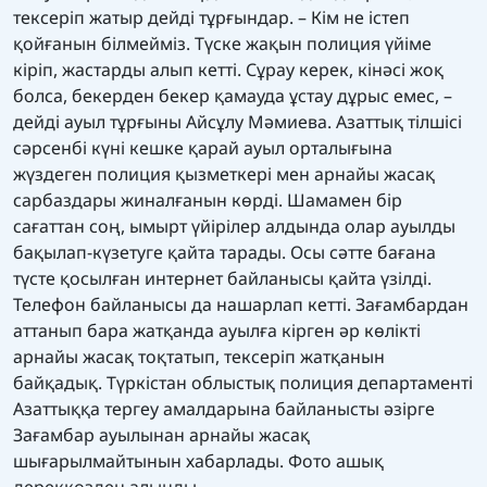
тексеріп жатыр дейді тұрғындар. – Кім не істеп
қойғанын білмейміз. Түске жақын полиция үйіме
кіріп, жастарды алып кетті. Сұрау керек, кінәсі жоқ
болса, бекерден бекер қамауда ұстау дұрыс емес, –
дейді ауыл тұрғыны Айсұлу Мәмиева. Азаттық тілшісі
сәрсенбі күні кешке қарай ауыл орталығына
жүздеген полиция қызметкері мен арнайы жасақ
сарбаздары жиналғанын көрді. Шамамен бір
сағаттан соң, ымырт үйірілер алдында олар ауылды
бақылап-күзетуге қайта тарады. Осы сәтте бағана
түсте қосылған интернет байланысы қайта үзілді.
Телефон байланысы да нашарлап кетті. Зағамбардан
аттанып бара жатқанда ауылға кірген әр көлікті
арнайы жасақ тоқтатып, тексеріп жатқанын
байқадық. Түркістан облыстық полиция департаменті
Азаттыққа тергеу амалдарына байланысты әзірге
Зағамбар ауылынан арнайы жасақ
шығарылмайтынын хабарлады. Фото ашық
дереккөзден алынды.