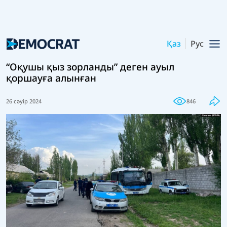
Қаз
Рус
“Оқушы қыз зорланды” деген ауыл
қоршауға алынған
26 сәуір 2024
846