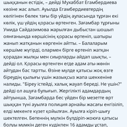
шыққанын естідік, – дейді Мухаббат Егамбердиева
көзіне жас алып. Ауылда Егамбердиевтердің
көлігінен бөлек тағы бір үйдің ауласында тұрған екі
көлік, үш үйдің қорасы өртенген. Зағамбар тұрғыны
Умида Сайдазимова жарылған дыбыстан шошып
оянғанында көршісінің қорасы өртеніп, шатыры
жанып жатқанын көргенін айтты. – Балаларым
көршіме жүгірді, олармен бірге өртеніп жатқан
қорадан жылқы мен сиырларды айдап шықты, –
дейді ол. Қорасы өртенген егде адам аты-жөнін
айтудан бас тартты. Өзіне мүлде қатысы жоқ өзге
біреудің қылығы үшін жазықсыз жапа шеккеніне
налиды. "Біреу істейді, халық жауап береді. Не үшін?"
дейді ол ашуға булығып. Жергілікті адамдардың
айтуынша, Зағамбарда бес үйден бір мезетте өрт
шыққан түні ауылға полиция арнайы жасағы енгізіліп,
елді мекенге күзет қойылған. Ауылға кіріп-шығу
шектелген. Бөтеннің мүлкін бүлдіріп-жоюға қатысы
болуы мүмкін деген күдікпен 16 адамды ұстап,