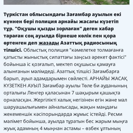
Түркістан облысындағы Зағамбар ауылын екі
күннен бері полиция арнайы жасағы күзетіп
тұр. "Оқушы қызды зорлаған" деген хабар
тараған соң ауылда бірнеше көлік пен қора
өртенген
деп
жазады
Азаттық радиосының
тілшісі
.
Облыстық полиция "кәмелетке толмағанға
қатысты жыныстық сипаттағы заңсыз әрекет фактісі"
бойынша іс қозғалып, мектеп оқушысы қамауға
алынғанын мәлімдеді. Азаттық тілшісі Зағамбарға
барып, ауыл адамдарымен сөйлесті. АРНАЙЫ ЖАСАҚ
КҮЗЕТКЕН АУЫЛ Зағамбар ауылы Төле би ауданының
орталығы Ленгер қаласынан 7 шақырым қашықта
орналасқан. Жергілікті халық негізінен егін және мал
шаруашылығымен айналысады, жақын маңдағы
жекеменшік кәсіпорындарда жұмыс істейді. Ресми
мәлімет бойынша, ауылда тұратын бес жарым мыңға
жуық адамның 4 мыңнан астамы – өзбек ұлтының