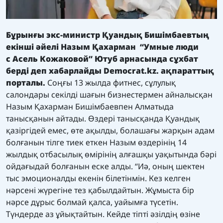
Бұрынғы экс-министр Қуандық Бишімбаевтың
екінші әйелі Назым Қахарман “
Умные люди
с Асель Кожаковой
” Ютуб арнасында сұхбат
берді деп хабарлайды
Democrat.kz.
ақпараттық
порталы.
Соңғы 13 жылда фитнес, сұлулық
салондары секілді шағын бизнестермен айналысқан
Назым Қахарман Бишімбаевпен Алматыда
танысқанын айтады. Өздері танысқанда Қуандық
қазіргідей емес, өте ақылды, болашағы жарқын адам
болғанын тілге тиек еткен Назым өздерінің 14
жылдық отбасылық өмірінің алғашқы уақытында бәрі
ойдағыдай болғанын еске алды. “Иә, оның шектен
тыс эмоционалды екенін білетінмін. Кез келген
нәрсені жүрегіне тез қабылдайтын. Жұмыста бір
нәрсе дұрыс болмай қалса, уайымға түсетін.
Түндерде аз ұйықтайтын. Кейде тіпті әзілдің өзіне