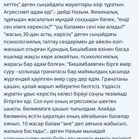
кеттің” деген сыңайдағы жауаптары әзір тұратын.
Агрессивті адам еді”,- дейді Назым. Физикалық
тұрғыдан жасалатын мұндай соққыдан бөлек, “енді
сен кімге керексің?” “үш баламен сені кім алады?”
“жасың 30-дан асты, кәрісің” деген сыңайдағы
психологиялық таптау сөздерімен де әйелін езіп-
жаншып отырған Қуандық Бишімбаев өзінен басқа
ешкімді жақсы көре алмайтын, психологиялық
жарасы бар адам болған. “Бишімбаевпен бірге өмір
сүру - қолында гранатасы бар маймылдың қасында
жүргендей қауіппен өмір сүру дер едім. Гранатаны
қашан, қалай жарып жіберетіні белгісіз. Үздіксіз
жүретін ұрыс-керістің келесі біреуі соңғы төзімімді
бітірген еді. Сол күні оның агрессиясы шектен
шықты. Бөлмемізге қашып тығылдым. Алайда
бөлменің есігін қиратқан оның айғайынан балалар
оянып, 10 жасар балам “әке” деп аяғына жабысып,
жалына бастады”,- деген Назым мынадай
қорқынышпен өмір бойы өту мүмкін емесін түсініпті.