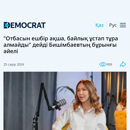
Қаз
Рус
"Отбасын ешбір ақша, байлық ұстап тұра
алмайды" дейді Бишімбаевтың бұрынғы
әйелі
25 сәуір 2024
959