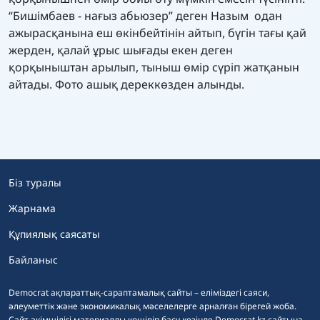
“Бишімбаев - нағыз абьюзер” деген Назым одан
ажырасқанына еш өкінбейтінін айтып, бүгін тағы қай
жерден, қалай ұрыс шығады екен деген
қорқыныштан арылып, тыныш өмір сүріп жатқанын
айтады. Фото ашық дереккөзден алынды.
Біз туралы
Жарнама
Құпиялық саясаты
Байланыс
Democrat ақпараттық-сараптамалық сайты – еліміздегі саяси,
әлеуметтік және экономикалық мәселелерге арналған бірегей жоба.
Сайт әкімшілігі материалды көшіріп басу кезінде Democrat.kz сайтына