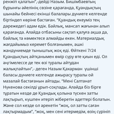
ренжіп қалатын”,-дейді Назым. Бишімбаевтың
бұрынғы әйелінің сөзіне қарағанда, Қуандықтың
шынайы бейнесі екінші балалары дүниеге келгенде
біртіндеп көріне бастаған. “Қуандық екеуміз тең
дәрежедегі адам едік. Байлық, мансап жағынан алып
қарағанда. Алайда отбасыны сақтап қалуға ақша да,
байлық та көмектесе алмайды екен. Материалдық
жағдайымыз керемет болғанымен, әшкі
жандүниемде тыныштық жоқ еді. Өйткені 7/24
Қуандықтың айтқанымен өмір сүру өте қиын еді. Ол
әңгімелессе де тек өзі туралы айтудан
жалықпайтын”,- деген Назым Қахарман үшінші
баласы дүниеге келгенде ажырасу туралы ой
мазалай бастағанын айтады. “Мені Салтанат
Нүкенова секілді ұрып-соқпады. Алайда біз бірге
тұратын кезде де Қуандық қолына түскен затты
лақтырып, күшпен итеріп жіберетін әдеттері болатын.
Және сол кезде ол әрекетін “жоқ, ол затты саған
лақтырмадым”, “жоқ, мен сені итермедім, өзің сүрініп