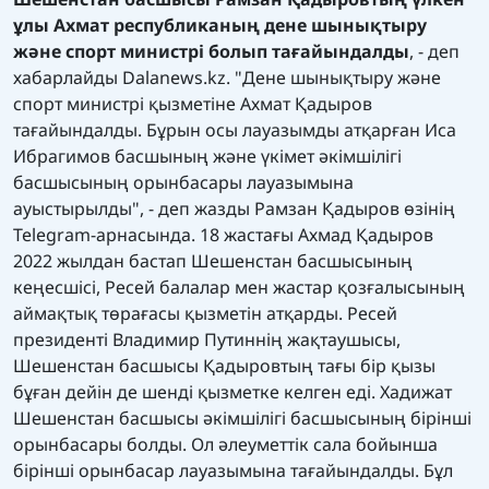
ұлы Ахмат республиканың дене шынықтыру
және спорт министрі болып тағайындалды
, - деп
хабарлайды
Dalanews.kz
. "Дене шынықтыру және
спорт министрі қызметіне Ахмат Қадыров
тағайындалды. Бұрын осы лауазымды атқарған Иса
Ибрагимов басшының және үкімет әкімшілігі
басшысының орынбасары лауазымына
ауыстырылды", - деп жазды Рамзан Қадыров өзінің
Telegram
-арнасында. 18 жастағы Ахмад Қадыров
2022 жылдан бастап Шешенстан басшысының
кеңесшісі, Ресей балалар мен жастар қозғалысының
аймақтық төрағасы қызметін атқарды. Ресей
президенті Владимир Путиннің жақтаушысы,
Шешенстан басшысы Қадыровтың тағы бір қызы
бұған дейін де шенді қызметке келген еді. Хадижат
Шешенстан басшысы әкімшілігі басшысының бірінші
орынбасары болды. Ол әлеуметтік сала бойынша
бірінші орынбасар лауазымына тағайындалды. Бұл