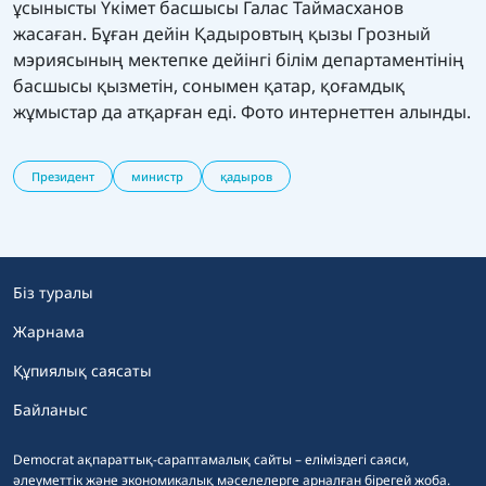
ұсынысты Үкімет басшысы Галас Таймасханов
жасаған. Бұған дейін Қадыровтың қызы Грозный
мэриясының мектепке дейінгі білім департаментінің
басшысы қызметін, сонымен қатар, қоғамдық
жұмыстар да атқарған еді. Фото интернеттен алынды.
Президент
министр
қадыров
Біз туралы
Жарнама
Құпиялық саясаты
Байланыс
Democrat ақпараттық-сараптамалық сайты – еліміздегі саяси,
әлеуметтік және экономикалық мәселелерге арналған бірегей жоба.