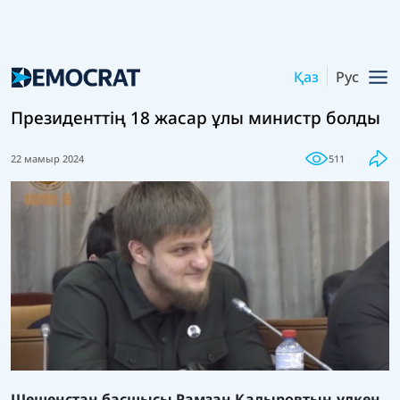
Қаз
Рус
Президенттің 18 жасар ұлы министр болды
22 мамыр 2024
511
Шешенстан басшысы Рамзан Қадыровтың үлкен