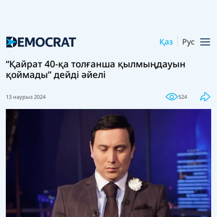
Қаз
Рус
“Қайрат 40-қа толғанша қылмыңдауын
қоймады” дейді әйелі
13 наурыз 2024
524