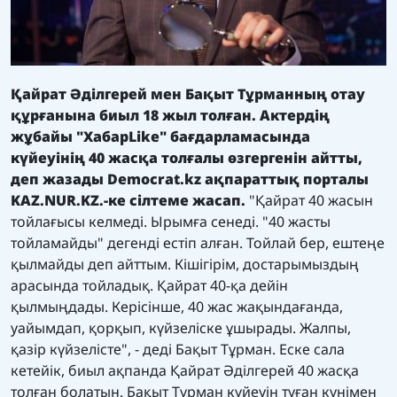
Қайрат Әділгерей мен Бақыт Тұрманның отау
құрғанына биыл 18 жыл толған. Актердің
жұбайы "ХабарLike" бағдарламасында
күйеуінің 40 жасқа толғалы өзгергенін айтты,
деп жазады Democrat.kz ақпараттық порталы
KAZ.NUR.KZ.-ке сілтеме жасап.
"Қайрат 40 жасын
тойлағысы келмеді. Ырымға сенеді. "40 жасты
тойламайды" дегенді естіп алған. Тойлай бер, ештеңе
қылмайды деп айттым. Кішігірім, достарымыздың
арасында тойладық. Қайрат 40-қа дейін
қылмыңдады. Керісінше, 40 жас жақындағанда,
уайымдап, қорқып, күйзеліске ұшырады. Жалпы,
қазір күйзелісте", - деді Бақыт Тұрман. Еске сала
кетейік, биыл ақпанда Қайрат Әділгерей 40 жасқа
толған болатын. Бақыт Тұрман күйеуін туған күнімен