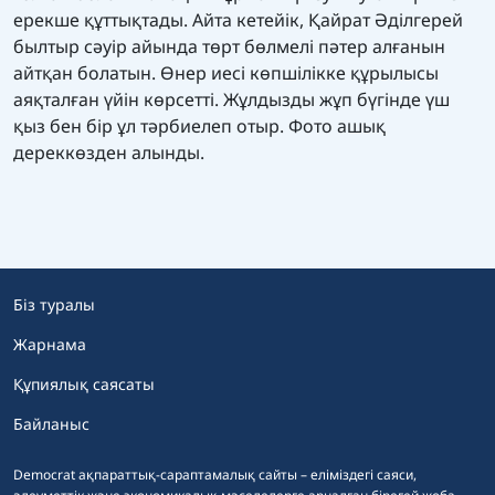
ерекше құттықтады. Айта кетейік, Қайрат Әділгерей
былтыр сәуір айында төрт бөлмелі пәтер алғанын
айтқан болатын. Өнер иесі көпшілікке құрылысы
аяқталған үйін көрсетті. Жұлдызды жұп бүгінде үш
қыз бен бір ұл тәрбиелеп отыр. Фото ашық
дереккөзден алынды.
Біз туралы
Жарнама
Құпиялық саясаты
Байланыс
Democrat ақпараттық-сараптамалық сайты – еліміздегі саяси,