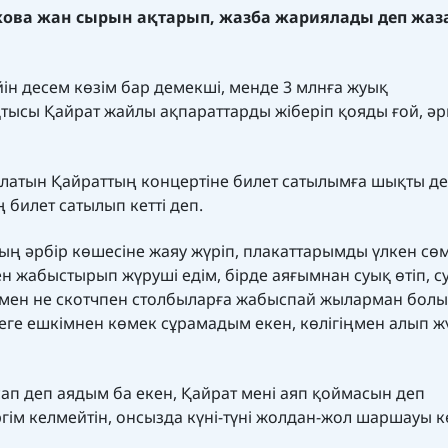
кова жан сырын ақтарып, жазба жариялады деп жа
ін десем көзім бар демекші, менде 3 млнға жуық
сы Қайрат жайлы ақпараттарды жіберіп қояды ғой, ә
болатын Қайраттың концертіне билет сатылымға шықты д
ң билет сатылып кетті деп.
ның әрбір көшесіне жаяу жүріп, плакаттарымды үлкен сө
ен жабыстырып жүруші едім, бірде аяғымнан суық өтіп, с
ймен не скотчпен столбыларға жабыспай жыларман болып
неге ешкімнен көмек сұрамадым екен, көлігіңмен алып ж
сап деп аядым ба екен, Қайрат мені аяп қоймасын деп
іргім келмейтін, онсызда күні-түні жолдан-жол шаршауы кө