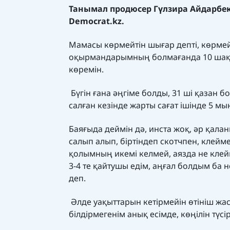
Танымал продюсер Гүлзира Айдарбе
Democrat.kz.
Мамасы көрмейтін шығар депті, көрмей
оқырмандарымның болмағанда 10 шақты
көремін.
Бүгін ғана әңгіме болды, 31 ші қазан 
салған кезінде жарты сағат ішінде 5 мы
Баяғыда деймін дә, инста жоқ, әр қала
салып алып, біртіндеп скотчпен, клейм
қолымның икемі келмей, аязда не кле
3-4 те қайтушы едім, аңғал болдым ба 
деп.
Әлде уақыттарын кетірмейін өтініш жа
білдірмегенім анық есімде, көңілін түс