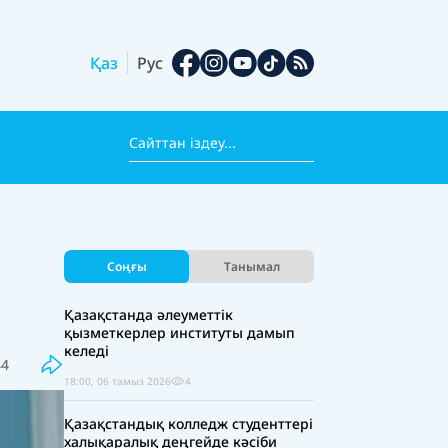
Қаз
Рус
Соңғы
Танымал
Қазақстанда әлеуметтік
қызметкерлер институты дамып
келеді
44
18:00, 06 тамыз 2026
4
Қазақстандық колледж студенттері
халықаралық деңгейде кәсіби