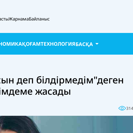
асты
Жарнама
Байланыс
НОМИКА
ҚОҒАМ
ТЕХНОЛОГИЯ
БАСҚА
ын деп білдірмедім"деген
імдеме жасады
31