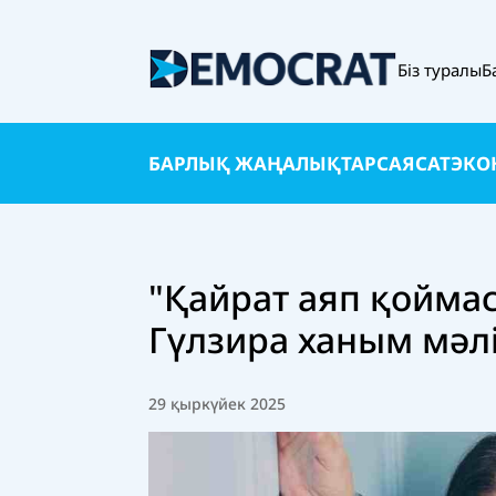
Біз туралы
Б
БАРЛЫҚ ЖАҢАЛЫҚТАР
САЯСАТ
ЭКО
"Қайрат аяп қоймас
Гүлзира ханым мәл
29 қыркүйек 2025