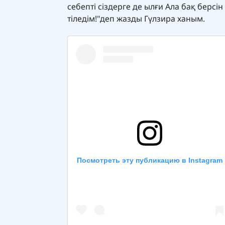
себепті сіздерге де ылғи Ала бақ берсі
тіледім!"деп жазды Гүлзира ханым.