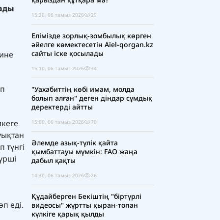
зады
15:30, 06 тамыз 2026
29
Елімізде зорлық-зомбылық көрген
әйелге көмектесетін Aiel-qorgan.kz
сайты іске қосылады
рине
15:10, 06 тамыз 2026
34
еп
"Уахабиттің көбі имам, молда
болып алған" деген діндар сұмдық
деректерді айтты
мкеге
15:00, 06 тамыз 2026
70
уықтан
Әлемде азық-түлік қайта
 түнгі
қымбаттауы мүмкін: FAO жаңа
үрші
дабыл қақты
14:30, 06 тамыз 2026
26
Құдайберген Бекіштің "біртүрлі
п еді.
видеосы" жұртты қыран-топан
күлкіге қарық қылды