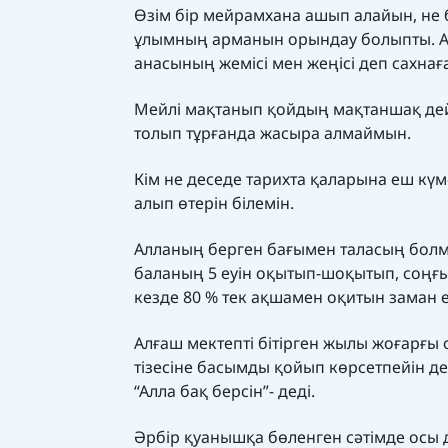
Өзім бір мейрамхана ашып алайын, не 
ұлымның арманын орындау болыпты. Алл
анасының жемісі мен жеңісі деп сахнағ
Мейлі мақтанып қойдың мақтаншақ дей 
толып тұрғанда жасыра алмаймын.
Кім не деседе тарихта қаларына еш күм
алып өтерін білемін.
Алланың берген бағымен таласың болма
баланың 5 еуін оқытып-шоқытып, соңғы
кезде 80 % тек ақшамен оқитын заман е
Алғаш мектепті бітірген жылы жоғарғы 
тізесіне басымды қойып көрсетпейін деп
“Алла бақ берсін”- деді.
Әрбір қуанышқа бөленген сәтімде осы д