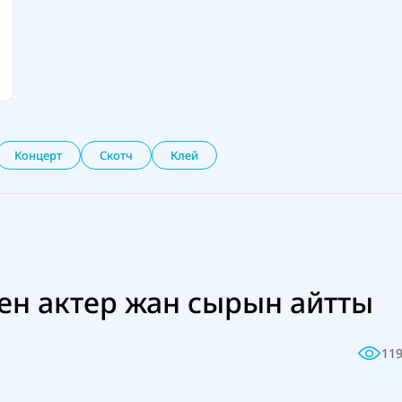
Концерт
Скотч
Клей
ен актер жан сырын айтты
11