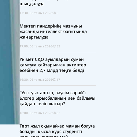
шыңдалуда
17:30, 06 тамыз 2026
5
Мектеп пәндерінің мазмұны
жасанды интеллект бағытында
жаңартылуда
17:00, 06 тамыз 2026
53
Үкімет СҚО ауылдарын сумен
қамтуға қайтарылған активтер
есебінен 2,7 млрд теңге бөлді
16:30, 06 тамыз 2026
17
"Уыс-уыс алтын, зәулім сарай":
Блогер Ырысбаланың иен байлығы
қайдан келіп жатыр?
16:00, 06 тамыз 2026
82
Төрт жыл оқымай-ақ маман болуға
болады: қысқа курс студентті
қарыздан құтқара ма?