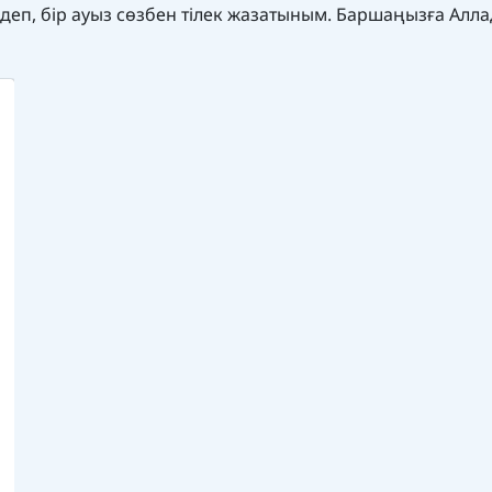
н деп, бір ауыз сөзбен тілек жазатыным. Баршаңызға Алл