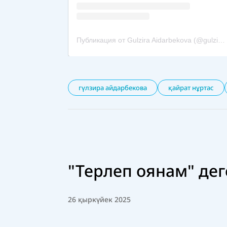
гүлзира айдарбекова
қайрат нұртас
"Терлеп оянам" дег
26 қыркүйек 2025