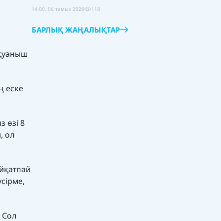
14:00, 06 тамыз 2026
118
БАРЛЫҚ ЖАҢАЛЫҚТАР
 қуаныш
ң еске
 өзі 8
, ол
айқатпай
үсірме,
 Сол