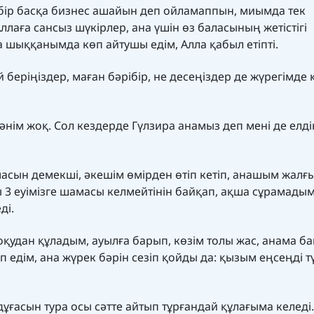
бір басқа бизнес ашайын деп ойламаппын, миымда тек
аға сансыз шүкірлер, ана үшін өз баласының жетістігі
а шыққанымда көп айтушы едім, Алла қабыл етіпті.
беріңіздер, маған бәрібір, не десеңіздер де жүрегімде
әнім жоқ. Сол кездерде Гүлзира анамыз деп мені де елді
сын демекші, әкешім өмірден өтіп кетіп, анашым жалғыз
 3 еуімізге шамасы келмейтінін байқап, ақша сұрамадым
ді.
оқудан құладым, ауылға барып, көзім толы жас, анама б
 едім, ана жүрек бәрін сезіп қойды да: қызым еңсеңді т
ұғасын тура осы сәтте айтып тұрғандай құлағыма келеді.