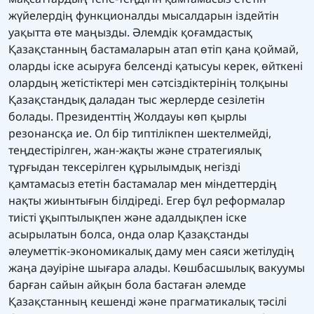
жүйелердің функционалды мысалдарын іздейтін
уақытта өте маңызды. Әлемдік қоғамдастық
Қазақстанның бастамаларын атап өтіп қана қоймай,
оларды іске асыруға белсенді қатысуы керек, өйткені
олардың жетістіктері мен сәтсіздіктерінің толқыны
Қазақстандық даладан тыс жерлерде сезілетін
болады. Президенттің Жолдауы көп қырлы
резонансқа ие. Ол бір типтілікпен шектелмейді,
теңдестірілген, жан-жақты және стратегиялық
тұрғыдан тексерілген құрылымдық негізді
қамтамасыз ететін бастамалар мен міндеттердің
нақты жиынтығын білдіреді. Егер бұл реформалар
тиісті ұқыптылықпен және адалдықпен іске
асырылатын болса, онда олар Қазақстанды
әлеуметтік-экономикалық даму мен саяси жетілудің
жаңа дәуіріне шығара алады. Көшбасшылық вакуумы
барған сайын айқын бола бастаған әлемде
Қазақстанның кешенді және прагматикалық тәсілі