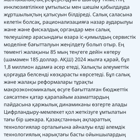
инклюзивтілікке ұмтылысы мен шешім қабылдауда
жұртшылықтың қатысуын білдіреді. Салық саласына
келетін болсақ, рационализацияға назар аударылуы
және және фискалдық органдар мен салық
төлеушілер арасындағы өзара іс-қимылдың сервистік
моделіне бағытталуын жеңілдету болып отыр. Ең
төменгі жалақыны 85 мың теңгеге дейін көтеру
(шамамен 185 доллар. АҚШ) 2024 жылға қарай, бұл
1,8 миллион адамға әсер етеді, Халықты әлеуметтік
қорғауда белсенді көзқарасты көрсетеді. Бұл салық
және жалақы реформалары тұрақты
макроэкономикалық өсуге бағытталған бюджеттік
саясатпен қатар қарапайым азаматтардың
пайдасына қаржылық динамиканы өзгерте алады
Цифрландыру-мемлекет қол жеткізуге ұмтылатын
тағы бір шекара. Қазақстанның ақпараттық
технологиялар орталығына айналуы елді әлемдік
технологиялық нарықтағы басты ойыншылардың