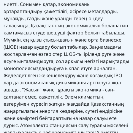
ниетті. Сонымен қатар, экономиканы
әртараптандыру қажеттілігі, әсіресе металдарды,
мұнайды, газды және уранды терең өңдеу
саласында, Қазақстанның экономикалық болашағын
қамтамасыз етуде шешуші фактор болып табылады.
Мүмкін, ең қызықтысы-шағын және орта бизнеске
(ШОБ) назар аудару болып табылар. Заңнамадағы
жоспарланған өзгерістер ШОБ-ты ірілендіруге және
өсуге ынталандыруға, сол арқылы негізгі нарықтарды
монополиясыздандыруға ықпал етуге арналған.
Жеделдетілген жекешелендіру және қоғамдық IPO-
лар да экономикалық динамиканы арттыруға жол
ашады. "Жасыл" және тұрақты экономика - сән-
салтанат емес, қажеттілік. Әлем климаттың
өзгеруімен күресіп жатқан жағдайда Қазақстанның
жаңартылатын энергия көздеріне, сутегі өндірісіне
және көміртегі бейтараптығына назар салуы өте
дұрыс. Атом электр станциясын салу туралы мәселені
жалпыхалықтық референдумға шығару Үкіметтің