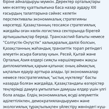
біріне айналдыруы мүмкін. Деректер орталықтары
мен есептеу қуаттылығына баса назар аудару ХХІ
ғасырдың талаптарына сәйкес келетін
перспективалы экономикалық стратегияны
көрсетеді. Қазақстанның геосаяси стратегиялық
жағдайы оған көлік-логистика секторында бірегей
артықшылықтар береді. Транскаспий бағыты немесе
"Солтүстік-Оңтүстік" халықаралық дәлізі болсын,
Қазақстанның жаһандық транзиттік торап ретіндегі
әлеуетін асыра бағалау қиын. Ресей, Қытай және
Орталық Азия елдері сияқты көршілермен жақсы
дипломатиялық қарым-қатынас оның аймақтық
ықпалын едәуір арттыра алады. Ірі экономикалар
немесе геостратегиялық "ыстық нүктелер" басты
назарда болған жағдайда, Қазақстандағы өзгерістер
теңгерімді дамуға ұмтылатын дамушы елдер үшін үлгі
бола алады. Елдің экономикалық өсуді әлеуметтік
әділеттілікпен, демократияландырумен және
экологиялық тұрақтылықпен үйлестіру жөніндегі күш-