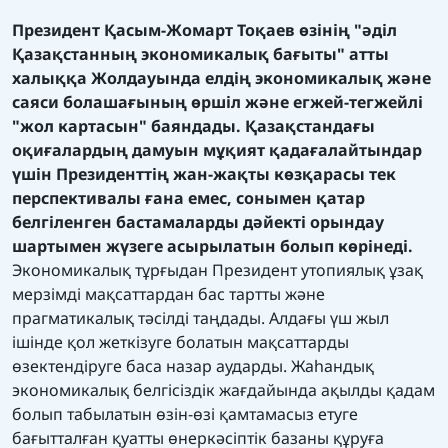
Президент Қасым-Жомарт Тоқаев өзінің "әділ
Қазақстанның экономикалық бағыты" атты
халыққа Жолдауында елдің экономикалық және
саяси болашағының өршіл және егжей-тегжейлі
"жол картасын" баяндады. Қазақстандағы
оқиғалардың дамуын мұқият қадағалайтындар
үшін Президенттің жан-жақты көзқарасы тек
перспективалы ғана емес, сонымен қатар
белгіленген бастамаларды дәйекті орындау
шартымен
жүзеге асырылатын болып көрінеді.
Экономикалық тұрғыдан Президент утопиялық ұзақ
мерзімді мақсаттардан бас тартты және
прагматикалық тәсілді таңдады. Алдағы үш жыл
ішінде қол жеткізуге болатын мақсаттарды
өзектендіруге баса назар аударды. Жаһандық
экономикалық белгісіздік жағдайында ақылды қадам
болып табылатын өзін-өзі қамтамасыз етуге
бағытталған қуатты өнеркәсіптік базаны құруға