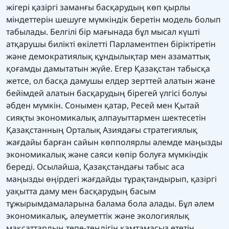
жігері қазіргі заманғы басқарудың көп қырлы
міндеттерін шешуге мүмкіндік беретін модель болып
табылады. Белгілі бір мағынада бұл мысал күшті
атқарушы билікті өкілетті Парламентпен біріктіретін
және демократиялық құндылықтар мен азаматтық
қоғамды дамытатын жүйе. Егер Қазақстан табысқа
жетсе, ол басқа дамушы елдер зерттей алатын және
бейімдей алатын басқарудың бірегей үлгісі болуы
әбден мүмкін. Сонымен қатар, Ресей мен Қытай
сияқты экономикалық алпауыттармен шектесетін
Қазақстанның Орталық Азиядағы стратегиялық
жағдайы барған сайын көпполярлы әлемде маңызды
экономикалық және саяси көпір болуға мүмкіндік
береді. Осылайша, Қазақстандағы табыс аса
маңызды өңірдегі жағдайды тұрақтандырып, қазіргі
уақытта даму мен басқарудың басым
тұжырымдамаларына балама бола алады. Бұл әлем
экономикалық, әлеуметтік және экологиялық
мақсаттардың тепе-теңдігін қамтамасыз ететін