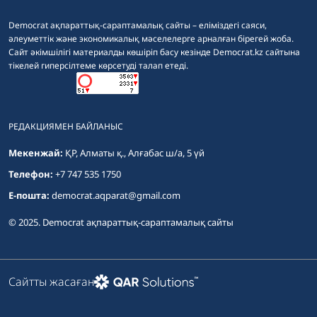
Democrat ақпараттық-сараптамалық сайты – еліміздегі саяси,
әлеуметтік және экономикалық мәселелерге арналған бірегей жоба.
Сайт әкімшілігі материалды көшіріп басу кезінде Democrat.kz сайтына
тікелей гиперсілтеме көрсетуді талап етеді.
РЕДАКЦИЯМЕН БАЙЛАНЫС
Мекенжай:
ҚР, Алматы қ., Алғабас ш/а, 5 үй
Телефон:
+7 747 535 1750
E-пошта:
democrat.aqparat@gmail.com
© 2025. Democrat ақпараттық-сараптамалық сайты
Сайтты жасаған