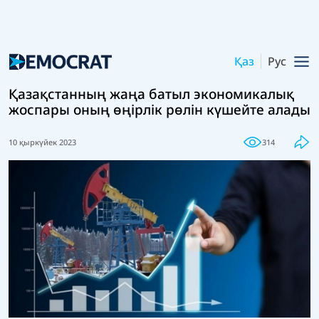
Қаз
Рус
Қазақстанның жаңа батыл экономикалық
жоспары оның өңірлік рөлін күшейте алады
10 қыркүйек 2023
314