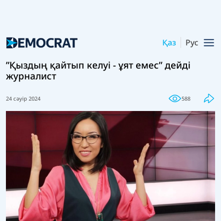
Қаз
Рус
”Қыздың қайтып келуі - ұят емес” дейді
журналист
24 сәуір 2024
588