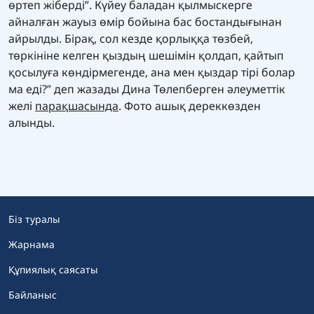
өртеп жіберді”. Күйеу баладан қылмыскерге
айналған жауыз өмір бойына бас бостандығынан
айрылды. Бірақ, сол кезде қорлыққа төзбей,
төркініне келген қыздың шешімін қолдап, қайтып
қосылуға көндірмегенде, ана мен қыздар тірі болар
ма еді?” деп жазады Дина Төлепберген әлеуметтік
желі
парақшасында
. Фото ашық дереккөзден
алынды.
Біз туралы
Жарнама
Құпиялық саясаты
Байланыс