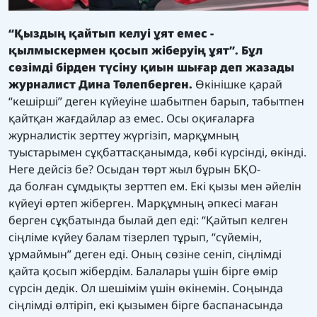
“Қыздың қайтып келуі ұят емес -
қылмыскермен қосып жіберуің ұят”.
Бұл
сөзімді бірден түсіну қиын шығар
деп жазады
журналист Дина Төлепберген
.
Өкінішке қарай
“кешірші” деген күйеуіне шабытпен барып, табытпен
қайтқан жағдайлар аз емес. Осы оқиғаларға
журналистік зерттеу жүргізіп, марқұмның
туыстарымен сұқбаттасқанымда, көбі күрсінді, өкінді.
Неге дейсіз бе? Осыдан төрт жыл бұрын БҚО-
да болған сұмдықты зерттеп ем. Екі қызы мен әйелін
күйеуі өртеп жіберген. Марқұмның әпкесі маған
берген сұқбатында былай деп еді: “Қайтып келген
сіңліме күйеу балам тізерлеп тұрып, “сүйемін,
ұрмаймын” деген еді. Оның сөзіне сеніп, сіңлімді
қайта қосып жібердім. Балалары үшін бірге өмір
сүрсін дедік. Ол шешімім үшін өкінемін. Соңында
сіңлімді өлтіріп, екі қызымен бірге баспанасында