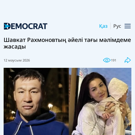
Қаз
Рус
Шавкат Рахмоновтың әйелі тағы мәлімдеме
жасады
12 маусым 2026
191