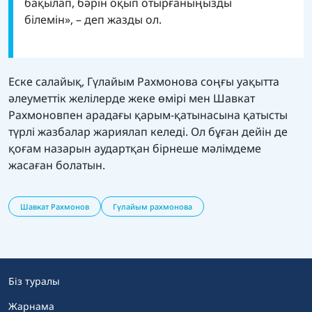
бақылап, бәрін оқып отырғаныңызды
білемін», – деп жазды ол.
Еске салайық, Гүлайым Рахмонова соңғы уақытта
әлеуметтік желілерде жеке өмірі мен Шавкат
Рахмоновпен арадағы қарым-қатынасына қатысты
түрлі жазбалар жариялап келеді. Ол бұған дейін де
қоғам назарын аудартқан бірнеше мәлімдеме
жасаған болатын.
Шавкат Рахмонов
Гүлайым рахмонова
Біз туралы
Жарнама