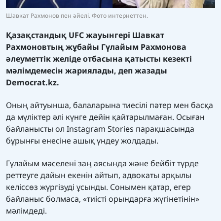
Шавкат Рахмонов пен әйелі. Фото интернеттен.
Қазақстандық UFC жауынгері Шавкат
Рахмоновтың жұбайы Гүлайым Рахмонова
әлеуметтік желіде отбасына қатысты кезекті
мәлімдемесін жариялады, деп жазады
Democrat.kz.
Оның айтуынша, балаларына тиесілі пәтер мен басқа
да мүліктер әлі күнге дейін қайтарылмаған. Осыған
байланысты ол Instagram Stories парақшасында
бұрынғы енесіне ашық үндеу жолдады.
Гүлайым мәселені заң аясында және бейбіт түрде
реттеуге дайын екенін айтып, адвокаты арқылы
келіссөз жүргізуді ұсынды. Сонымен қатар, егер
байланыс болмаса, «тиісті орындарға жүгінетінін»
мәлімдеді.