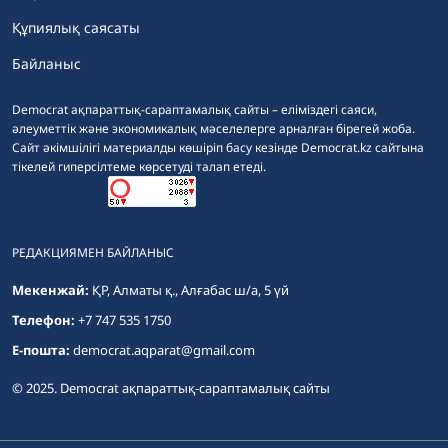
Құпиялық саясаты
Байланыс
Democrat ақпараттық-сараптамалық сайты – еліміздегі саяси,
әлеуметтік және экономикалық мәселелерге арналған бірегей жоба.
Сайт әкімшілігі материалды көшіріп басу кезінде Democrat.kz сайтына
тікелей гиперсілтеме көрсетуді талап етеді.
РЕДАКЦИЯМЕН БАЙЛАНЫС
Мекенжай:
ҚР, Алматы қ., Алғабас ш/а, 5 үй
Телефон:
+7 747 535 1750
E-пошта:
democrat.aqparat@gmail.com
© 2025. Democrat ақпараттық-сараптамалық сайты