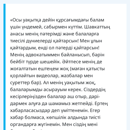
«Осы уақытқа дейін құрсағымдағы балам
үшін үндемей, сабырмен күттім. Шавкаттың
анасы менің пәтерімді және балаларға
тиесілі дүниелерді қайтарсын! Мен ұлын
қайтардым, енді ол пәтерді қайтарсын!
Менің адвокатыммен байланысып, бәрін
бейбіт түрде шешейік. Әйтпесе менің де
жоғалтатын ештеңем жоқ (маған қатысты
қорлайтын видеолар, жазбалар мен
суреттер бар). Ал менің уақытым жоқ,
балаларымды асырауым керек. Сіздердің
кесірлеріңізден балалар аш отыр, дәрі-
дәрмек алуға да шамамыз жетпейді. Ертең
хабарласасыздар деп үміттенемін. Егер
хабар болмаса, көпшілік алдында тиісті
органдарға жүгінемін. Мен сіздің мені