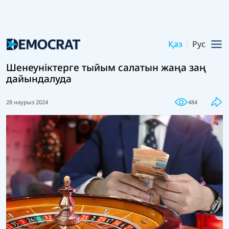
Қаз
Рус
Шенеуніктерге тыйым салатын жаңа заң
дайындалуда
28 наурыз 2024
484