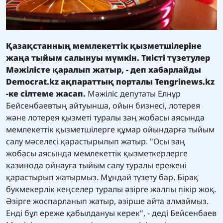
Қазақстанның мемлекеттік қызметшілеріне
жаңа тыйым салынуы мүмкін. Тиісті түзетулер
Мәжілісте қаралып жатыр, - деп хабарлайды
Democrat.kz ақпараттық порталы
Tengrinews.kz
-ке сілтеме жасап.
Мәжіліс депутаты Елнұр
Бейсенбаевтың айтуынша, ойын бизнесі, лотерея
және лотерея қызметі туралы заң жобасы аясында
мемлекеттік қызметшілерге құмар ойындарға тыйым
салу мәселесі қарастырылып жатыр. "Осы заң
жобасы аясында мемлекеттік қызметкерлерге
казинода ойнауға тыйым салу туралы ережені
қарастырып жатырмыз. Мұндай түзету бар. Бірақ
букмекерлік кеңселер туралы әзірге жалпы пікір жоқ.
Әзірге жоспарланып жатыр, әзірше айта алмаймыз.
Енді бұл ереже қабылдануы керек", - деді Бейсенбаев