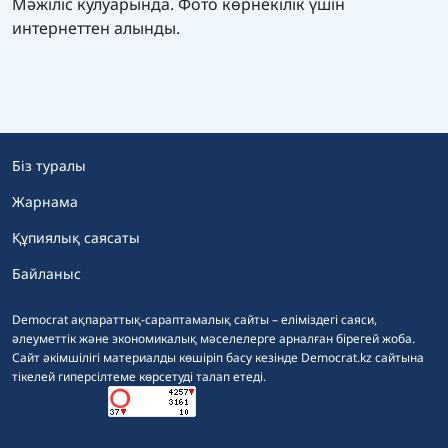
Мәжіліс кулуарында. Фото көрнекілік үшін
интернеттен алынды.
Біз туралы
Жарнама
Құпиялық саясаты
Байланыс
Democrat ақпараттық-сараптамалық сайты – еліміздегі саяси,
әлеуметтік және экономикалық мәселелерге арналған бірегей жоба.
Сайт әкімшілігі материалды көшіріп басу кезінде Democrat.kz сайтына
тікелей гиперсілтеме көрсетуді талап етеді.