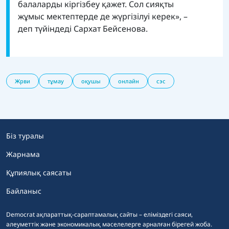
балаларды кіргізбеу қажет. Сол сияқты
жұмыс мектептерде де жүргізілуі керек», –
деп түйіндеді Сархат Бейсенова.
Жрви
тұмау
оқушы
онлайн
сэс
Біз туралы
Жарнама
Құпиялық саясаты
Байланыс
Democrat ақпараттық-сараптамалық сайты – еліміздегі саяси,
әлеуметтік және экономикалық мәселелерге арналған бірегей жоба.