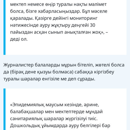
мектеп немесе өңір туралы нақты мәлімет
болса, бізге хабарласыңыздар. Бұл мәселе
қаралады. Қазірге дейінгі мониторинг
нәтижесінде ауру жұқтыру деңгейі 30
пайыздан асқан сынып анықталған жоқ», –
деді ол.
Журналистер балаларды мұрын бітеліп, жөтелі болса
да (бірақ дене қызуы болмаса) сабаққа кіргізбеу
туралы шаралар енгізіле ме деп сұрады.
«Эпидемиялық маусым кезінде, әрине,
балабақшалар мен мектептерде мұндай
санитариялық шаралар жүргізілуі тиіс.
Дошкольдық ұйымдарда ауру белгілері бар