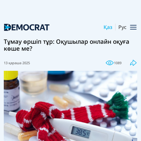
Қаз
Рус
Тұмау өршіп тұр: Оқушылар онлайн оқуға
көше ме?
13 қараша 2025
1089