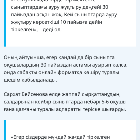
сыныптардағы ауру жұқтыру деңгейі 30
пайыздан асқан жоқ. Кей сыныптарда ауру
жұқтыру көрсеткіші 10 пайызға дейін
тіркелген», – деді ол.
Оның айтуынша, егер қандай да бір сыныпта
оқушылардың 30 пайыздан астамы ауырып қалса,
онда сабақты онлайн форматқа көшіру туралы
шешім қабылданады.
Сархат Бейсенова елде жаппай сырқаттанудың
салдарынан кейбір сыныптарда небәрі 5-6 оқушы
ғана қалғаны туралы ақпаратты теріске шығарды.
«Егер сіздерде мұндай жағдай тіркелген