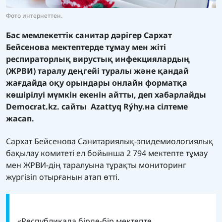
Фото интернеттен.
Бас мемлекеттік санитар дәрігер Сархат
Бейсенова мектептерде тұмау мен жіті
респираторлық вирустық инфекциялардың
(ЖРВИ) таралу деңгейі туралы және қандай
жағдайда оқу орындары онлайн форматқа
көшірілуі мүмкін екенін айтты, деп хабарлайды
Democrat.kz. сайты
Azattyq Rýhy
.на сілтеме
жасап.
Сархат Бейсенова Санитариялық-эпидемиологиялық
бақылау комитеті ел бойынша 2 794 мектепте тұмау
мен ЖРВИ-дің таралуына тұрақты мониторинг
жүргізіп отырғанын атап өтті.
«Республикада бірде-бір мектепте