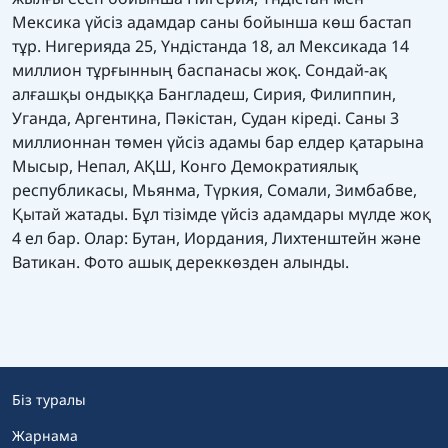
Мексика үйсіз адамдар саны бойынша көш бастап
тұр. Нигерияда 25, Үндістанда 18, ал Мексикада 14
миллион тұрғынның баспанасы жоқ. Сондай-ақ
алғашқы ондыққа Бангладеш, Сирия, Филиппин,
Уганда, Аргентина, Пәкістан, Судан кіреді. Саны 3
миллионнан төмен үйсіз адамы бар елдер қатарына
Мысыр, Непал, АҚШ, Конго Демократиялық
республикасы, Мьянма, Түркия, Сомали, Зимбабве,
Қытай жатады. Бұл тізімде үйсіз адамдары мүлде жоқ
4 ел бар. Олар: Бутан, Иордания, Лихтенштейн және
Ватикан. Фото ашық дереккөзден алынды.
Біз туралы
Жарнама