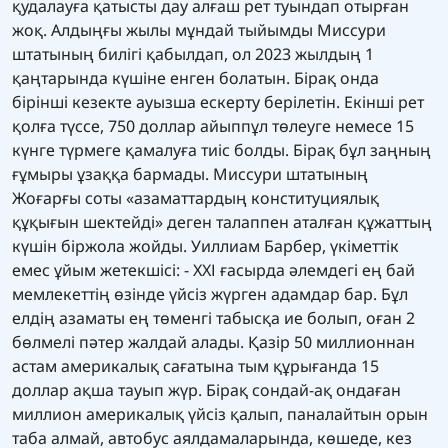
қудалауға қатысты дау алғаш рет туындап отырған
жоқ. Алдыңғы жылы мұндай тыйымды Миссури
штатының билігі қабылдап, ол 2023 жылдың 1
қаңтарында күшіне енген болатын. Бірақ онда
бірінші кезекте ауызша ескерту берілетін. Екінші рет
қолға түссе, 750 доллар айыппұл төлеуге немесе 15
күнге түрмеге қамалуға тиіс болды. Бірақ бұл заңның
ғұмыры ұзаққа бармады. Миссури штатының
Жоғарғы соты «азаматтардың конституциялық
құқығын шектейді» деген талаппен аталған құжаттың
күшін біржола жойды. Уиллиам Барбер, үкіметтік
емес ұйым жетекшісі: - ХХІ ғасырда әлемдегі ең бай
мемлекеттің өзінде үйсіз жүрген адамдар бар. Бұл
елдің азаматы ең төменгі табысқа ие болып, оған 2
бөлмелі пәтер жалдай алады. Қазір 50 миллионнан
астам америкалық сағатына тым құрығанда 15
доллар ақша тауып жүр. Бірақ сондай-ақ ондаған
миллион америкалық үйсіз қалып, паналайтын орын
таба алмай, автобус аялдамаларында, көшеде, кез