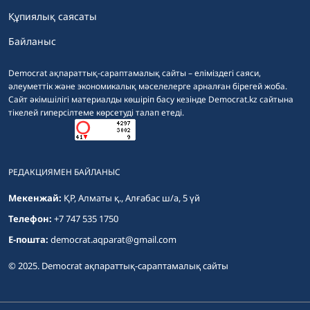
Құпиялық саясаты
Байланыс
Democrat ақпараттық-сараптамалық сайты – еліміздегі саяси,
әлеуметтік және экономикалық мәселелерге арналған бірегей жоба.
Сайт әкімшілігі материалды көшіріп басу кезінде Democrat.kz сайтына
тікелей гиперсілтеме көрсетуді талап етеді.
РЕДАКЦИЯМЕН БАЙЛАНЫС
Мекенжай:
ҚР, Алматы қ., Алғабас ш/а, 5 үй
Телефон:
+7 747 535 1750
E-пошта:
democrat.aqparat@gmail.com
© 2025. Democrat ақпараттық-сараптамалық сайты