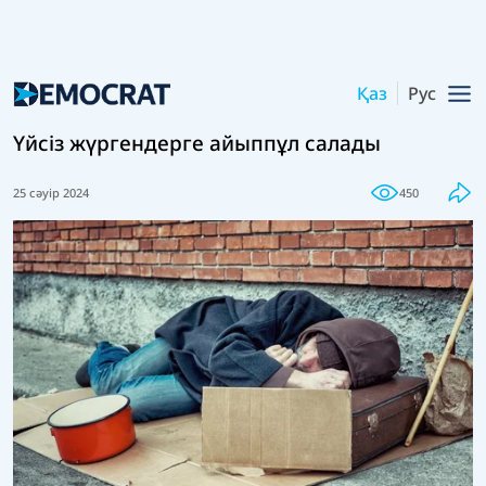
Қаз
Рус
Үйсіз жүргендерге айыппұл салады
25 сәуір 2024
450