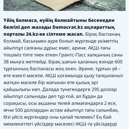
Үйің болмаса, күйің болмайтыны бесенеден
белгілі
деп жазады
Democrat.kz
ақпараттық
порталы 24
.kz-
ке сілтеме жасап
.
Бірақ баспанаң
болмай, басыңмен әуре болып жүргенде үкіметтің
айыппұл салғаны дұрыс емес, әрине. АҚШ-тағы
тілшіміз тілге тиек еткен Грантс-Пасс халқының саны
38 мыңға жетпейді. Бірақ шағын қаланың өзінде 600
тұрғынның баспанасы жоқ екен. Әрине, тұрғын үй –
өте өзекті мәселе. АҚШ қоғамында қызу талқыланып
жатқан мәселе бір жағынан өте қызық әрі
қайшылығы көп. Далада түнегендерге 295 доллар
айыппұл салынады деп тұр ғой, ал бұдан да
сорақысы, осы ақшаны төлей алмағандарға 2 есе,
яғни 500 доллардан астам айыппұл тағы салынбақ.
Өзі үйсіз жүргендер оны қалай төлемек? Ең бай
мемлекеттегі үйсіздер мәселесі АҚШ-та үйсіздерді