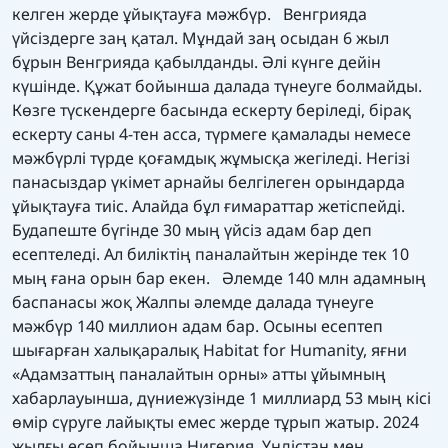
келген жерде ұйықтауға мәжбүр. Венгрияда
үйсіздерге заң қатал. Мұндай заң осыдан 6 жыл
бұрын Венгрияда қабылданды. Әлі күнге дейін
күшінде. Құжат бойынша далада түнеуге болмайды.
Көзге түскендерге басында ескерту беріледі, бірақ
ескерту саны 4-тен асса, түрмеге қамалады немесе
мәжбүрлі түрде қоғамдық жұмысқа жегіледі. Негізі
панасыздар үкімет арнайы белгілеген орындарда
ұйықтауға тиіс. Алайда бұл ғимараттар жетіспейді.
Будапеште бүгінде 30 мың үйсіз адам бар деп
есептеледі. Ал биліктің паналайтын жерінде тек 10
мың ғана орын бар екен. Әлемде 140 млн адамның
баспанасы жоқ Жалпы әлемде далада түнеуге
мәжбүр 140 миллион адам бар. Осыны есептеп
шығарған халықаралық Habitat for Humanity, яғни
«Адамзаттың паналайтын орны» атты ұйымның
хабарлауынша, дүниежүзінде 1 миллиард 53 мың кісі
өмір сүруге лайықты емес жерде тұрып жатыр. 2024
жылғы есеп бойынша Нигерия, Үндістан мен