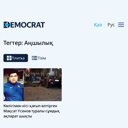
Қаз
Рус
Тегтер: Аңшылық
Плитка
Тізім
Көлігімен кісі қағып өлтірген
Мақсат Үсенов туралы сұмдық
ақпарат шықты