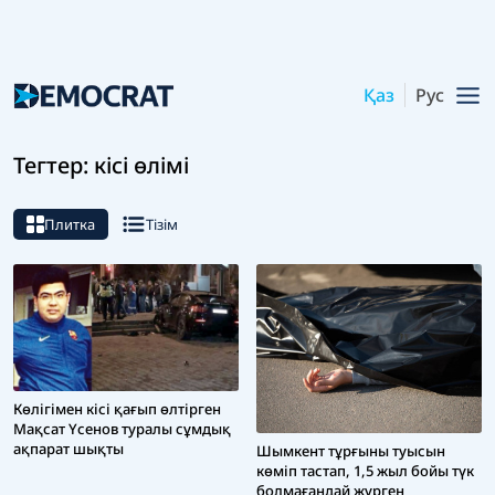
Қаз
Рус
Тегтер: кісі өлімі
Плитка
Тізім
Көлігімен кісі қағып өлтірген
Мақсат Үсенов туралы сұмдық
ақпарат шықты
Шымкент тұрғыны туысын
көміп тастап, 1,5 жыл бойы түк
болмағандай жүрген