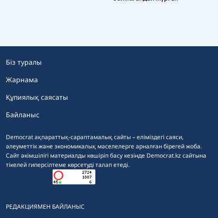
Біз туралы
Жарнама
Құпиялық саясаты
Байланыс
Democrat ақпараттық-сараптамалық сайты – еліміздегі саяси,
әлеуметтік және экономикалық мәселелерге арналған бірегей жоба.
Сайт әкімшілігі материалды көшіріп басу кезінде Democrat.kz сайтына
тікелей гиперсілтеме көрсетуді талап етеді.
РЕДАКЦИЯМЕН БАЙЛАНЫС